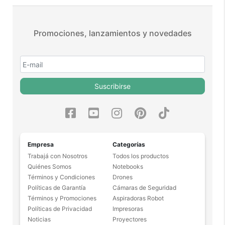
Lente ojo de pez
Input: 5V --- 1.8A
Te damos 30 días de prueba.
Cable de USB a Micro USB
Output: 5V --- 2.1A
Si no es lo que esperabas, te devolvemos tu
Doble Puerto USB
Promociones, lanzamientos y novedades
dinero.
Suscribirse
¿Por qué estamos tan
seguros?
Empresa
Categorías
Trabajá con Nosotros
Todos los productos
100% de calificaciones
Quiénes Somos
Notebooks
positivas en MercadoLibre.
Términos y Condiciones
Drones
Políticas de Garantía
Cámaras de Seguridad
5 estrellas de 5 en Google.
Términos y Promociones
Aspiradoras Robot
5 estrellas de 5 en Facebook.
Políticas de Privacidad
Impresoras
Noticias
Proyectores
Más de 15.000 comentarios