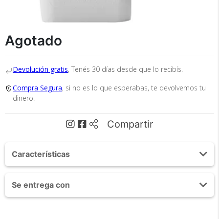
Agotado
Devolución gratis
, Tenés 30 días desde que lo recibís.
Envío
Compra Segura
, si no es lo que esperabas, te devolvemos tu
Asegurado
dinero.
Todos nuestros envíos
Compartir
cuentan con seguro total.
Características
Kit Cargador Portátil + Lente ojo de pez
Se entrega con
Modelo No. PB039
Capacidad: 10000mah
Cargador Portátil 10000mah
Cambios y Devoluciones
Potencia de Carga: 37Wh