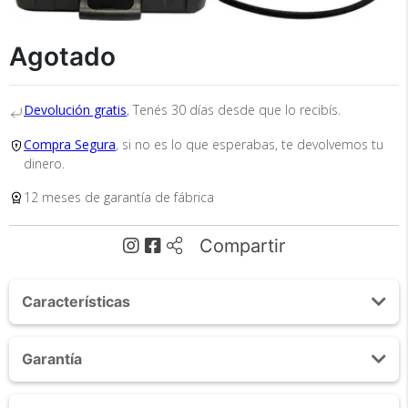
Cumplimos con los más altos estándares de
seguridad. Nos avalan 14 años de
Agotado
trayectoria.
Devolución gratis
, Tenés 30 días desde que lo recibís.
Compra Segura
, si no es lo que esperabas, te devolvemos tu
dinero.
12 meses de garantía de fábrica
Envío
Asegurado
Compartir
Todos nuestros envíos
cuentan con seguro total.
Características
Pistola 12V
Garantía
Entrada de energía: 80W.
Corriente Máxima: 380 N.M.
1 AÑO
Velocidad Constante: 4800RPM.