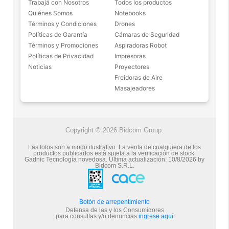
Trabajá con Nosotros
Todos los productos
Escariador
Amperaje máximo: 20 Amperes
Quiénes Somos
Notebooks
Pinza aplicadora
5 estrellas de 5 en Facebook.
Medidas: 20 cm de largo x 10 cm de ancho x 20 cm
Términos y Condiciones
Drones
5 tarugos para pinchaduras
de alto
Más de 15.000 comentarios
Políticas de Garantía
Cámaras de Seguridad
Garantía 12 meses
Incluye Kit de herramientas
positivos en todos nuestros
Términos y Promociones
Aspiradoras Robot
Manual en castellano
Alargue de manguera de 3 mts.
productos.
Políticas de Privacidad
Impresoras
Noticias
Proyectores
Seguro de cobertura en tus
Freidoras de Aire
envíos.
Masajeadores
Garantía oficial y directa con
nosotros.
Copyright © 2026 Bidcom Group.
Las fotos son a modo ilustrativo. La venta de cualquiera de los
productos publicados está sujeta a la verificación de stock.
Gadnic Tecnología novedosa.
Última actualización:
10/8/2026
by
Bidcom S.R.L.
Botón de arrepentimiento
Defensa de las y los Consumidores
para consultas y/o denuncias
ingrese aquí