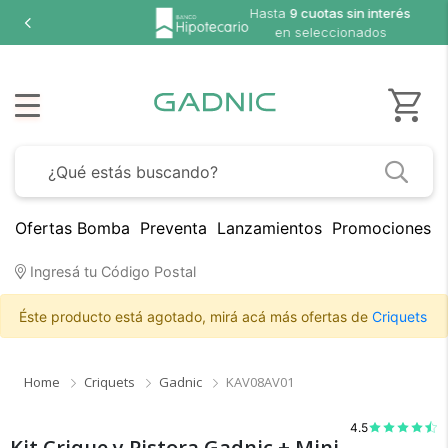
Hasta
9 cuotas sin interés
en seleccionados
Ofertas Bomba
Preventa
Lanzamientos
Promociones B
Ingresá tu Código Postal
×
Medios de Pago
Éste producto está agotado, mirá acá más ofertas de
Criquets
Home
Criquets
Gadnic
KAV08AV01
4.5
Kit Crique y Pistora Gadnic + Mini