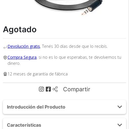
Agotado
Devolución gratis
, Tenés 30 días desde que lo recibís.
Recibí el producto que esperabas o
te devolvemos tu dinero.
Compra Segura
, si no es lo que esperabas, te devolvemos tu
dinero.
12 meses de garantía de fábrica
En Bidcom te aseguramos recibir el producto
que esperabas o te devolvemos el 100% de tu
Compartir
dinero!
Introducción del Producto
Acerca de Microfono Condensador Gadnic GM-51
Características
Omnidireccional