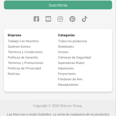
mochila como en tu bolsillo. Totalmente
Suscribirse
recomendado! muchas gracias por el espacio y
leer hasta aqui. Saludo atte.
Ver más
Empresa
Categorías
Trabajá con Nosotros
Todos los productos
Quiénes Somos
Notebooks
Términos y Condiciones
Drones
Políticas de Garantía
Cámaras de Seguridad
Términos y Promociones
Aspiradoras Robot
Políticas de Privacidad
Impresoras
Noticias
Proyectores
Freidoras de Aire
Masajeadores
Copyright © 2026 Bidcom Group.
Las fotos son a modo ilustrativo. La venta de cualquiera de los productos