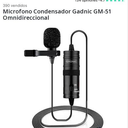
134 opiniones -
4.7
390 vendidos
Microfono Condensador Gadnic GM-51
Omnidireccional
×
Medios de Pago