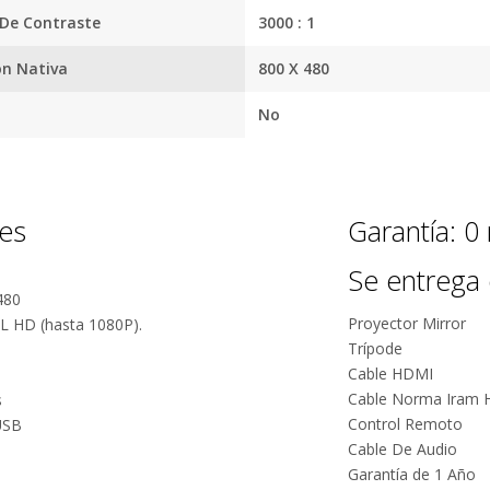
productos.
 De Contraste
3000 : 1
5 estrellas de
Seguro de
5 en
cobertura en
on Nativa
800 X 480
Facebook.
tus envíos.
No
Garantía
oficial y
directa con
nosotros.
nes
Garantía: 0
Se entrega 
480
Proyector Mirror
L HD (hasta 1080P).
Trípode
Cable HDMI
Cable Norma Iram
s
Control Remoto
USB
Cable De Audio
Garantía de 1 Año