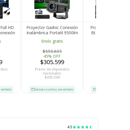
 Full HD
Proyector Gadnic Conexión
Proyector Gadnic 4K 
onexión
Inalámbrica Portatil 9500lm
Bt 700 ANSI Smart 
últiple
HM-400 Pro
Focus Auto Ajust
s
Envío gratis
Envío gratis
ad
$555.635
$1.520.998
45% OFF
55% OFF
9
$305.599
$684.449
estos
Precio sin impuestos
Precio sin impuesto
nacionales:
nacionales:
$305.599
$684.449
 INTERÉS
DESDE 6 CUOTAS SIN INTERÉS
DESDE 6 CUOTAS SIN INT
4.5