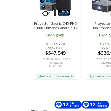
Proyector Gadnic C45 FHD
Proyector
12000 Lúmenes Android TV
Inalámbric
AutoFocus AutoKeystone
Lúmenes Goog
Envío gratis
Envío g
Bolso Transportador Cable
Keystone Auto
HDMI
BT
$1.216.776
$748.
55% OFF
55% 
$547.549
$336.
Precio sin impuestos
Precio sin 
nacionales:
naciona
$547.549
$278.
DESDE 6 CUOTAS SIN INTERÉS
DESDE 6 CUOTA