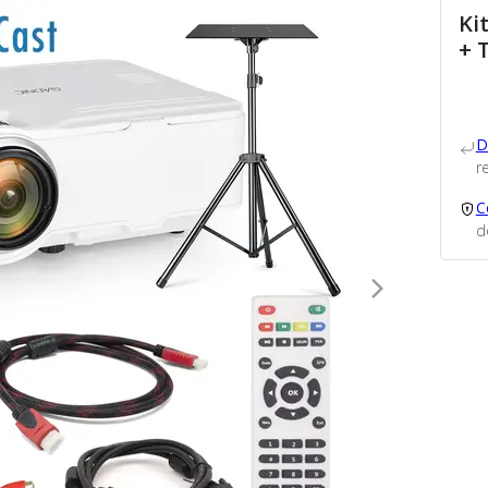
Ki
+ 
D
re
C
d