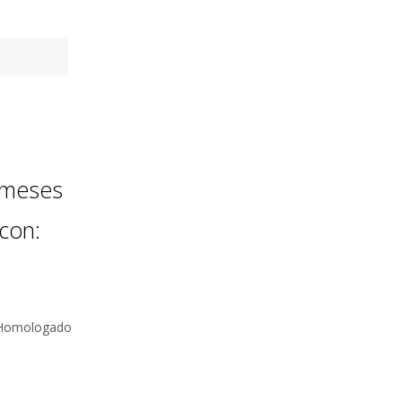
 meses
con:
 Homologado