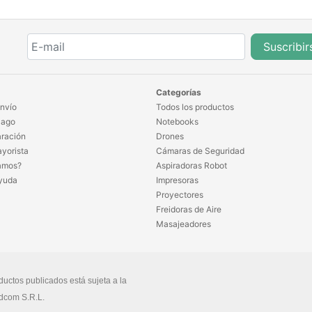
Suscribir
Categorías
nvío
Todos los productos
Pago
Notebooks
ración
Drones
yorista
Cámaras de Seguridad
amos?
Aspiradoras Robot
yuda
Impresoras
Proyectores
Freidoras de Aire
Masajeadores
ductos publicados está sujeta a la
dcom S.R.L.