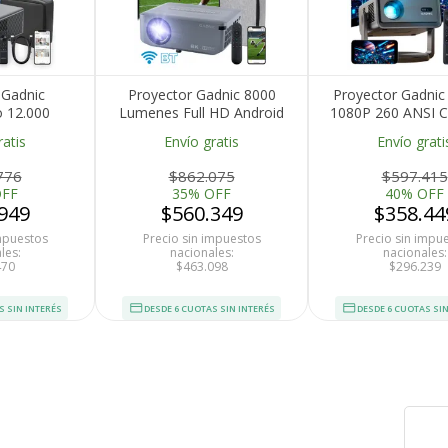
 Gadnic
Proyector Gadnic 8000
Proyector Gadnic
o 12.000
Lumenes Full HD Android
1080P 260 ANSI C
le TV Auto
WiFi Bluetooth Dolby
Inalámbrica BT M
ratis
Envío gratis
Envío grati
Focus WiFi
1080P 8K 4K
Conectivid
776
$862.075
$597.415
OFF
35% OFF
40% OFF
949
$560.349
$358.44
impuestos
Precio sin impuestos
Precio sin impu
les:
nacionales:
nacionales:
470
$463.098
$296.239
S SIN INTERÉS
DESDE 6 CUOTAS SIN INTERÉS
DESDE 6 CUOTAS SIN