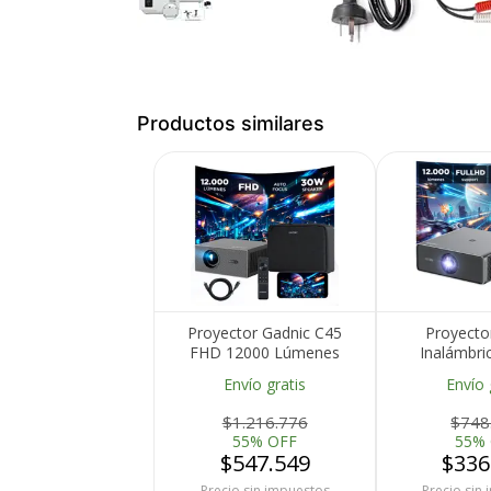
Productos similares
Proyector Gadnic C45
Proyecto
FHD 12000 Lúmenes
Inalámbri
Android TV AutoFocus
Lúmenes Goo
Envío gratis
Envío 
AutoKeystone Bolso
Keystone Aut
Transportador Cable
B
Tu compra 
$1.216.776
$748
HDMI
55% OFF
55%
$547.549
$336
Cumplimos con los 
estándares de se
Precio sin impuestos
Precio sin