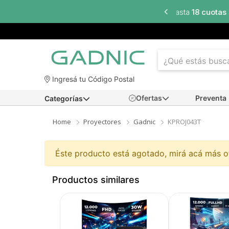
sta
18 cuotas sin interés
en seleccionados
Ingresá tu Código Postal
Ofertas
Preventa
Categorías
Home
Proyectores
Gadnic
KPROJ043T
Éste producto está agotado, mirá acá más 
Productos similares