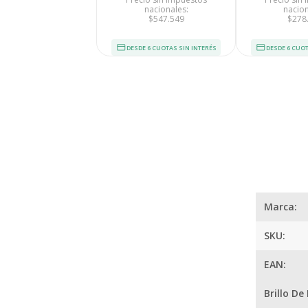
nacionales:
nacion
Nos avalan 14 a
$547.549
$278
trayectoria
DESDE 6 CUOTAS SIN INTERÉS
DESDE 6 CUOT
¿
Marca:
SKU:
EAN:
Brillo De