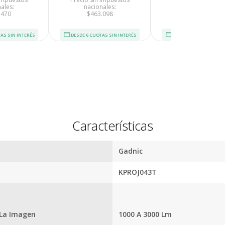
cuentan con seguro total.
Si no es 
ales:
nacionales:
nacionales:
ños de
.470
$463.098
$296.239
devol
.
AS SIN INTERÉS
DESDE 6 CUOTAS SIN INTERÉS
DESDE 6 CUOTAS SIN I
Características
Por qué estamos tan seguros?
Gadnic
100% de
Más de
calificaciones
15.000
KPROJ043T
positivas en
comentarios
MercadoLibre.
positivos en
todos
5 estrellas de
nuestros
 La Imagen
1000 A 3000 Lm
5 en Google.