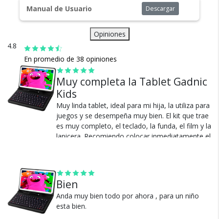
Tipo: Capacitiva
cuentan con seguro total.
Manual de Usuario
Descargar
Resolución: 1280x800px
Multitouch: 10 puntos de contacto
Opiniones
Dimensiones de pantalla: 21.5cm * 13.5 cm
4.8
Conectividad:
En promedio de 38 opiniones
Ranura para NANO CHIP (Función telefonía Celular +
4G)
Muy completa la Tablet Gadnic
Ranura para Micro SD (Soporta Micro SD hasta
128GB)
Kids
Cambios y Devoluciones
Bluetooth 4.0
Muy linda tablet, ideal para mi hija, la utiliza para
Te damos 30 días de prueba.
Wi-Fi
juegos y se desempeña muy bien. El kit que trae
USB tipo C
Si no es lo que esperabas, te devolvemos tu
es muy completo, el teclado, la funda, el film y la
Auriculares 3.5mm
dinero.
lapicera. Recomiendo colocar inmediatamente el
Funda con Teclado:
film, porque se raya con facilidad. Con las
Con agarre elástico ajustable hasta 10.1”
videollamadas funciona muy bien.
Protege de golpes y rayaduras
Ver más
Material: Semi Cuerina
Bien
Alta calidad
Anda muy bien todo por ahora , para un niño
Color negro
esta bien.
Cierre Magnético
¿Por qué estamos tan