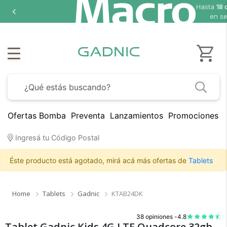
Hasta
en
Ofertas Bomba
Preventa
Lanzamientos
Promociones B
Ingresá tu Código Postal
Éste producto está agotado, mirá acá más ofertas de
Tablets
Home
Tablets
Gadnic
KTAB24DK
38 opiniones -
4.8
Tablet Gadnic Kids 4G LTE Quadcore 32gb