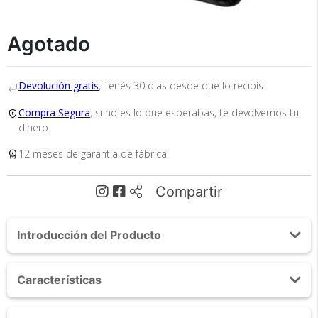
×
Medios de Pago
Agotado
Devolución gratis
, Tenés 30 días desde que lo recibís.
Compra Segura
, si no es lo que esperabas, te devolvemos tu
dinero.
12 meses de garantía de fábrica
Recibí el producto que esperabas o
te devolvemos tu dinero.
Compartir
Introducción del Producto
En Bidcom te aseguramos recibir el producto
que esperabas o te devolvemos el 100% de tu
Acerca de Tablet Gadnic Kids 4G LTE Quadcore
dinero!
Características
32gb 2gb 10" + Funda con Teclado
¡Descubrí todo lo que la Tablet GADNIC Kids KTAB24DK
General: