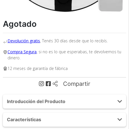
×
Medios de Pago
Agotado
Devolución gratis
, Tenés 30 días desde que lo recibís.
Compra Segura
, si no es lo que esperabas, te devolvemos tu
dinero.
12 meses de garantía de fábrica
Recibí el producto que esperabas o
te devolvemos tu dinero.
Compartir
Introducción del Producto
En Bidcom te aseguramos recibir el producto
que esperabas o te devolvemos el 100% de tu
Acerca de Aspiradora Robot Gadnic X550
dinero!
Características
Trapeadora 3 Modos 150m2 Aspira Trapea Pule