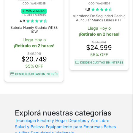
COD. WALKIE18B
COD. WALKIE64
4.9
1º MÁS VENDIDO
EN ACCESORIOS
Micrófono De Seguridad Gadnic
Auricular Manos Libres PTT
4.8
Bateria Handy Gadnic WK88
Llega Hoy o
10W
¡Retiralo en 2 horas!
Llega Hoy o
$54.664
¡Retiralo en 2 horas!
$24.599
$46.109
55% OFF
$20.749
DESDE 6 CUOTAS SIN INTERÉS
55% OFF
DESDE 6 CUOTAS SIN INTERÉS
Explorá nuestras categorías
Tecnologia
Electro y Hogar
Deportes y Aire Libre
Salud y Belleza
Equipamiento para Empresas
Bebes
y Niños
Seguridad y Vigilancia