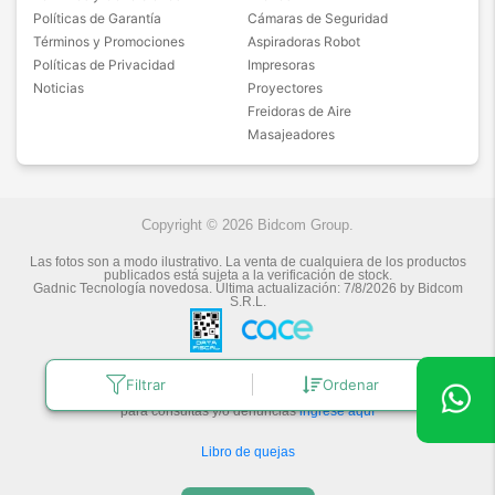
Políticas de Garantía
Cámaras de Seguridad
Términos y Promociones
Aspiradoras Robot
Políticas de Privacidad
Impresoras
Noticias
Proyectores
Freidoras de Aire
Masajeadores
Copyright © 2026 Bidcom Group.
Las fotos son a modo ilustrativo. La venta de cualquiera de los productos
publicados está sujeta a la verificación de stock.
Gadnic Tecnología novedosa.
Última actualización:
7/8/2026
by
Bidcom
S.R.L.
Botón de arrepentimiento
Filtrar
Ordenar
Defensa de las y los Consumidores
para consultas y/o denuncias
ingrese aquí
Libro de quejas