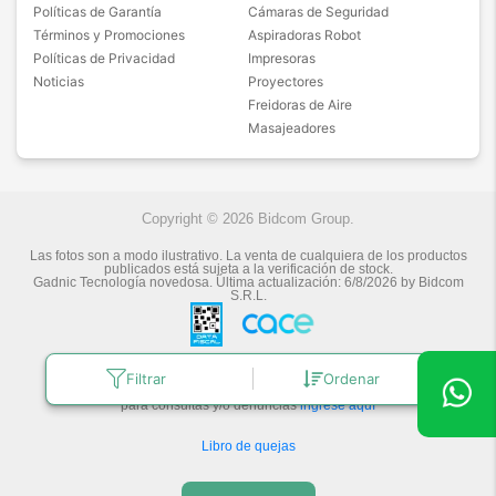
Políticas de Garantía
Cámaras de Seguridad
Términos y Promociones
Aspiradoras Robot
Políticas de Privacidad
Impresoras
Noticias
Proyectores
Freidoras de Aire
Masajeadores
Copyright © 2026 Bidcom Group.
Las fotos son a modo ilustrativo. La venta de cualquiera de los productos
publicados está sujeta a la verificación de stock.
Gadnic Tecnología novedosa.
Última actualización:
6/8/2026
by
Bidcom
S.R.L.
Botón de arrepentimiento
Filtrar
Ordenar
Defensa de las y los Consumidores
para consultas y/o denuncias
ingrese aquí
Libro de quejas