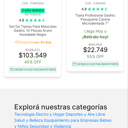
COD. TIJERAS15
COD. TIJERAS5
4.8
1º MÁS VENDIDO
EN TIJERAS
Tijera Profesional Gadnic
Peluquería Canina
4.8
Microdentada 7"
Set De Tijeras Para Mascotas
Gadnic 10 Piezas Acero
Llega Hoy o
Inoxidable Negro
¡Retiralo hoy!
acute
Disponible
en 43 días
$50.553
$22.749
$188.271
$103.549
55% OFF
45% OFF
DESDE 6 CUOTAS SIN INTERÉS
DESDE 6 CUOTAS SIN INTERÉS
Explorá nuestras categorías
Tecnologia
Electro y Hogar
Deportes y Aire Libre
Salud y Belleza
Equipamiento para Empresas
Bebes
y Niños
Seguridad y Vigilancia