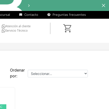
cu
in
se
cursal
Contacto
Preguntas frecuentes
Atención al cliente
Servicio Técnico
Ordenar
por: