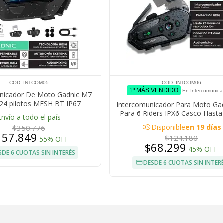
COD. INTCOM05
COD. INTCOM06
1º MÁS VENDIDO
En Intercomunica
nicador De Moto Gadnic M7
24 pilotos MESH BT IP67
Intercomunicador Para Moto Ga
Cancelación DSP
Para 6 Riders IPX6 Casco Hast
Envío a todo el país
acute
Disponible
en 19 días
$350.776
157.849
$124.180
55% OFF
$68.299
45% OFF
SDE 6 CUOTAS SIN INTERÉS
DESDE 6 CUOTAS SIN INTER