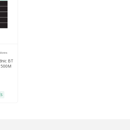
dores
dnic BT
a 500M
ÉS