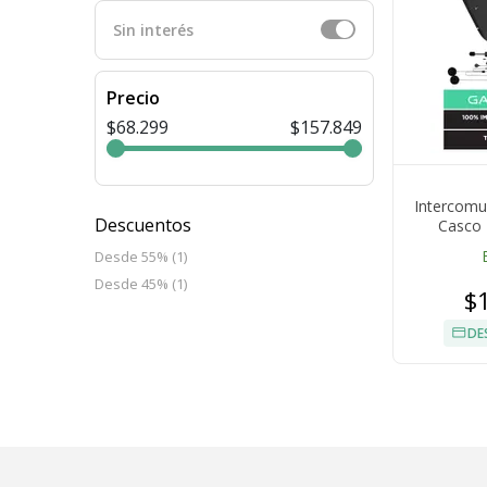
Sin interés
Precio
$68.299
$157.849
Intercomu
Descuentos
Casco 
Desde 55% (1)
Desde 45% (1)
$
DE