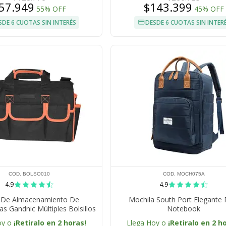
57.949
$143.399
55% OFF
45% OFF
SDE 6 CUOTAS SIN INTERÉS
DESDE 6 CUOTAS SIN INTER
COD. BOLSO010
COD. MOCH075A
4.9
4.9
 De Almacenamiento De
Mochila South Port Elegante 
s Gandnic Múltiples Bolsillos
Notebook
oy o
¡Retiralo en 2 horas!
Llega Hoy o
¡Retiralo en 2 h