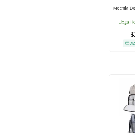
Mochila De
Llega H
$
DE