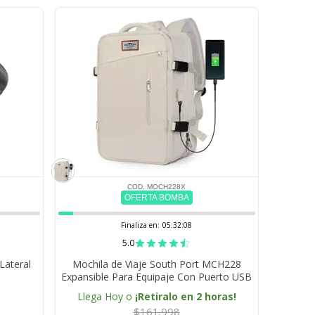
COD. MOCH228X
OFERTA BOMBA
Finaliza en:
05:32:07
5.0
Lateral
Mochila de Viaje South Port MCH228
Expansible Para Equipaje Con Puerto USB
Impermeable
Llega Hoy o
¡Retiralo en 2 horas!
$161.998