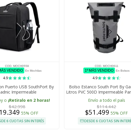
COD. MOCH0558
COD. MOCH0611
 MÁS VENDIDO
1º MÁS VENDIDO
En Mochilas
En Bolsos
4.9
4.9
on Puerto USB SouthPort By
Bolso Estanco South Port By Ga
adnic Impermeable
Litros PVC 500D Impermeable Pa
oy o
¡Retiralo en 2 horas!
Envío a todo el país
$42.998
$114.442
19.349
$51.499
55% OFF
55% OFF
SDE 6 CUOTAS SIN INTERÉS
DESDE 6 CUOTAS SIN INTER