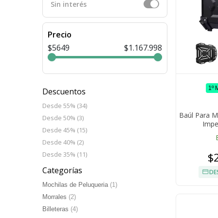
Sin interés
Precio
$5649
$1.167.998
1º
Descuentos
Desde 55% (34)
Baúl Para M
Desde 50% (3)
Impe
Desde 45% (15)
Desde 40% (2)
$
Desde 35% (11)
Categorías
DE
Mochilas de Peluqueria
(1)
Morrales
(2)
Billeteras
(4)