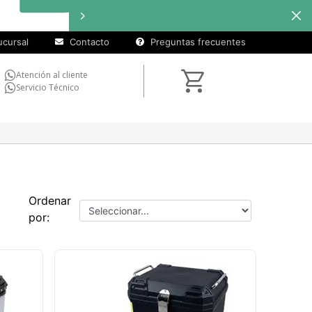
cuotas sin
H
interés
en
seleccionados
cursal
Contacto
Preguntas frecuentes
Atención al cliente
Servicio Técnico
Ordenar
por: