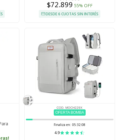
$72.899
55% OFF
ÉS
DESDE 6 CUOTAS SIN INTERÉS
COD. MOCH229X
OFERTA BOMBA
Para
Finaliza en:
05:32:07
4.9
oras!