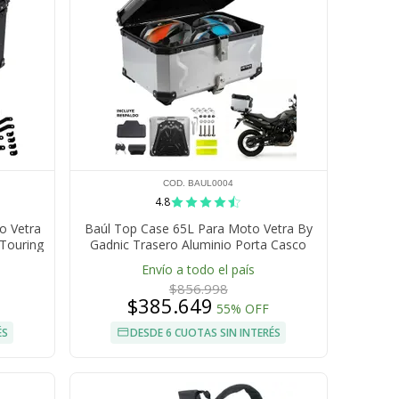
COD. BAUL0004
4.8
o Vetra
Baúl Top Case 65L Para Moto Vetra By
 Touring
Gadnic Trasero Aluminio Porta Casco
Envío a todo el país
$856.998
$385.649
55% OFF
ÉS
DESDE 6 CUOTAS SIN INTERÉS