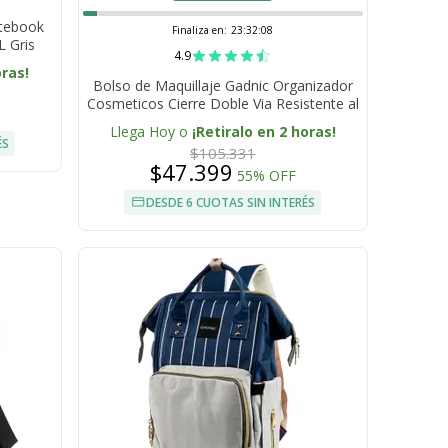
otebook
Finaliza en:
23:32:07
L Gris
4.9
oras!
Bolso de Maquillaje Gadnic Organizador
Cosmeticos Cierre Doble Via Resistente al
Agua Divisores Ajustables
Llega Hoy o
¡Retiralo en 2 horas!
ÉS
$105.331
$47.399
55% OFF
DESDE 6 CUOTAS SIN INTERÉS