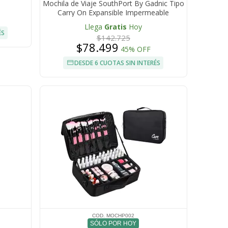
Mochila de Viaje SouthPort By Gadnic Tipo
Carry On Expansible Impermeable
Llega
Gratis
Hoy
ÉS
$142.725
$78.499
45% OFF
DESDE 6 CUOTAS SIN INTERÉS
COD. MOCHP002
SÓLO POR HOY