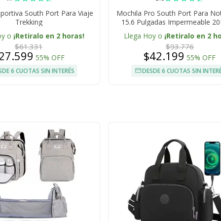
portiva South Port Para Viaje
Mochila Pro South Port Para N
Trekking
15.6 Pulgadas Impermeable 20
oy o
¡Retiralo en 2 horas!
Llega Hoy o
¡Retiralo en 2 h
$61.331
$93.776
27.599
$42.199
55% OFF
55% OFF
SDE 6 CUOTAS SIN INTERÉS
DESDE 6 CUOTAS SIN INTER