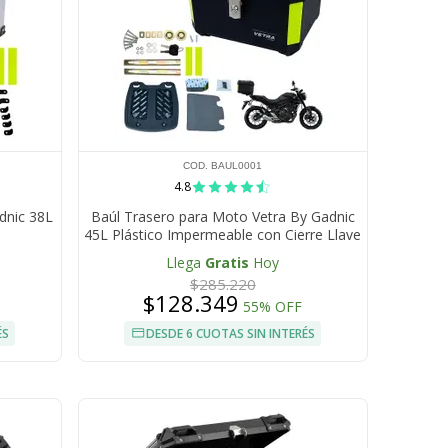
COD. BAUL0001
4.8
adnic 38L
Baúl Trasero para Moto Vetra By Gadnic
45L Plástico Impermeable con Cierre Llave
Llega
Gratis
Hoy
$285.220
$128.349
55% OFF
ÉS
DESDE 6 CUOTAS SIN INTERÉS