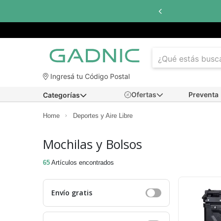
as sin interés
con todos los bancos
Ingresá tu Código Postal
Ofertas
Preventa
Categorías
Home
Deportes y Aire Libre
Mochilas y Bolsos
65
Artículos encontrados
Envío gratis