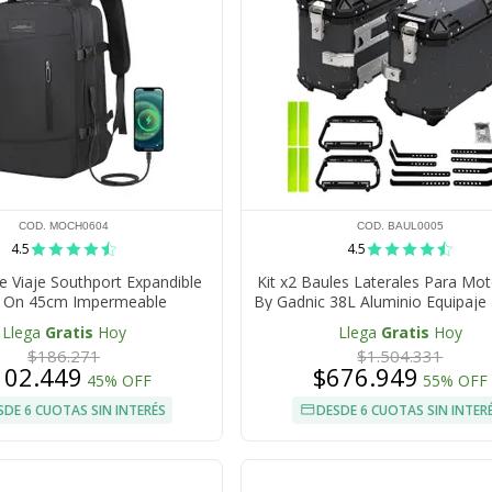
COD. MOCH0604
COD. BAUL0005
4.5
4.5
e Viaje Southport Expandible
Kit x2 Baules Laterales Para Mot
y On 45cm Impermeable
By Gadnic 38L Aluminio Equipaje
Universal
Llega
Gratis
Hoy
Llega
Gratis
Hoy
$186.271
$1.504.331
102.449
$676.949
45% OFF
55% OFF
SDE 6 CUOTAS SIN INTERÉS
DESDE 6 CUOTAS SIN INTER