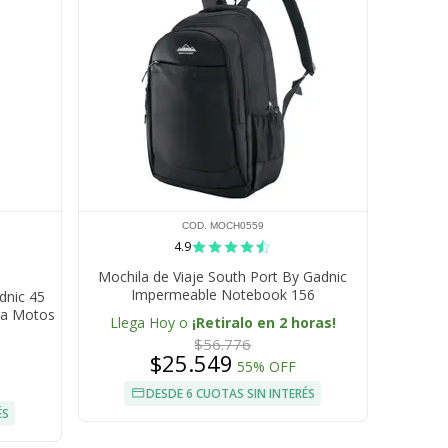
COD. MOCH0559
4.9
Mochila de Viaje South Port By Gadnic
Impermeable Notebook 156
dnic 45
ra Motos
Llega Hoy o
¡Retiralo en 2 horas!
$56.776
$25.549
55% OFF
DESDE 6 CUOTAS SIN INTERÉS
ÉS