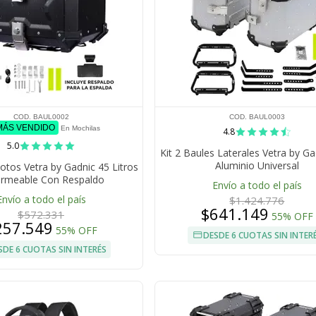
COD. BAUL0002
COD. BAUL0003
 MÁS VENDIDO
En Mochilas
4.8
5.0
Kit 2 Baules Laterales Vetra by G
Aluminio Universal
otos Vetra by Gadnic 45 Litros
rmeable Con Respaldo
Envío a todo el país
Envío a todo el país
$1.424.776
$641.149
$572.331
55% OFF
257.549
55% OFF
DESDE 6 CUOTAS SIN INTER
SDE 6 CUOTAS SIN INTERÉS