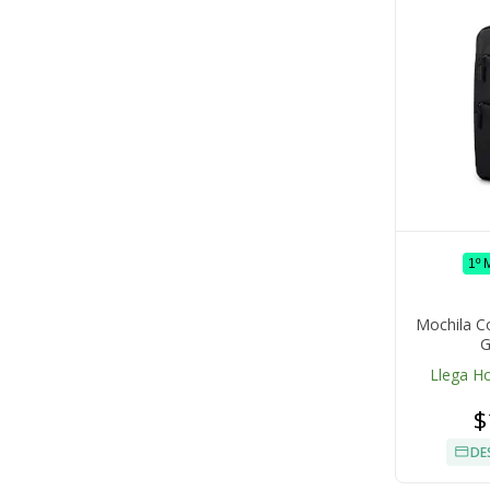
1º
Mochila C
G
Llega H
$
DE