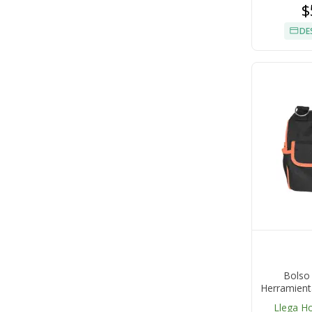
$
DE
Bolso
Herramienta
Llega H