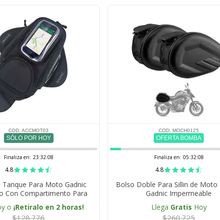
COD. ACCMOT03
COD. MOCH0125
SÓLO POR HOY
OFERTA BOMBA
Finaliza en:
23:32:07
Finaliza en:
05:32:07
4.8
4.8
 Tanque Para Moto Gadnic
Bolso Doble Para Sillin de Moto 
o Con Compartimento Para
Gadnic Impermeable
Celular
oy o
¡Retiralo en 2 horas!
Llega
Gratis
Hoy
$128.776
$260.725