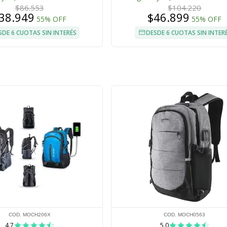
$86.553
$104.220
38.949
$46.899
55% OFF
55% OFF
SDE 6 CUOTAS SIN INTERÉS
DESDE 6 CUOTAS SIN INTER
COD. MOCH206X
COD. MOCH0563
4.7
5.0