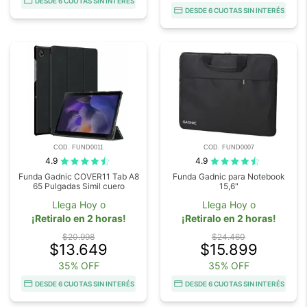
DESDE 6 CUOTAS SIN INTERÉS
DESDE 6 CUOTAS SIN INTERÉS
COD. FUND0011
COD. FUND0007
4.9
4.9
Funda Gadnic COVER11 Tab A8
Funda Gadnic para Notebook
65 Pulgadas Simil cuero
15,6"
Llega Hoy o
Llega Hoy o
¡Retiralo en 2 horas!
¡Retiralo en 2 horas!
$20.998
$24.460
$13.649
$15.899
35% OFF
35% OFF
DESDE 6 CUOTAS SIN INTERÉS
DESDE 6 CUOTAS SIN INTERÉS