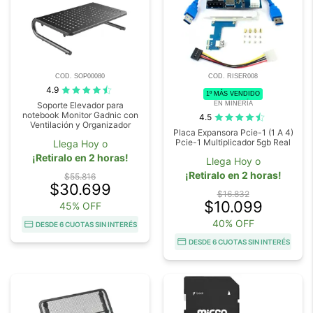
COD. SOP00080
COD. RISER008
4.9
1º MÁS VENDIDO
EN MINERÍA
Soporte Elevador para
notebook Monitor Gadnic con
4.5
Ventilación y Organizador
Placa Expansora Pcie-1 (1 A 4)
Pcie-1 Multiplicador 5gb Real
Llega Hoy o
¡Retiralo en 2 horas!
Llega Hoy o
¡Retiralo en 2 horas!
$55.816
$30.699
$16.832
$10.099
45% OFF
40% OFF
DESDE 6 CUOTAS SIN INTERÉS
DESDE 6 CUOTAS SIN INTERÉS