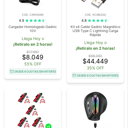
COD. CARGA009
COD. KCABLE04
4.9
4.8
Cargador Homologado Gadnic
Kit x4 Cable Gadnic Magnético
10V
USB Type C Lightning Carga
Rápida
Llega Hoy o
Llega Hoy o
¡Retiralo en 2 horas!
¡Retiralo en 2 horas!
$17.887
$8.049
$68.383
$44.449
55% OFF
35% OFF
DESDE 6 CUOTAS SIN INTERÉS
DESDE 6 CUOTAS SIN INTERÉS