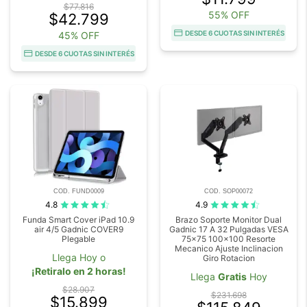
$77.816
55% OFF
$42.799
DESDE 6 CUOTAS SIN INTERÉS
45% OFF
DESDE 6 CUOTAS SIN INTERÉS
COD. FUND0009
COD. SOP00072
4.8
4.9
Funda Smart Cover iPad 10.9
Brazo Soporte Monitor Dual
air 4/5 Gadnic COVER9
Gadnic 17 A 32 Pulgadas VESA
Plegable
75x75 100x100 Resorte
Mecanico Ajuste Inclinacion
Llega Hoy o
Giro Rotacion
¡Retiralo en 2 horas!
Llega
Gratis
Hoy
$28.907
$231.698
$15.899