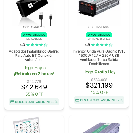
COD. CARPLY01
COD. INVER004
1º MÁS VENDIDO
1º MÁS VENDIDO
EN CABLES
EN INVERSORES
4.9
4.8
Adaptador Inalámbrico Gadnic
Inversor Onda Pura Gadnic IV15
Para Auto BT Conexión
1500W 12V A 220V USB
Automática
Ventilador Turbo Salida
Estabilizada
Llega Hoy o
Llega
Gratis
Hoy
¡Retiralo en 2 horas!
$583.998
$94.776
$321.199
$42.649
45% OFF
55% OFF
DESDE 6 CUOTAS SIN INTERÉS
DESDE 6 CUOTAS SIN INTERÉS