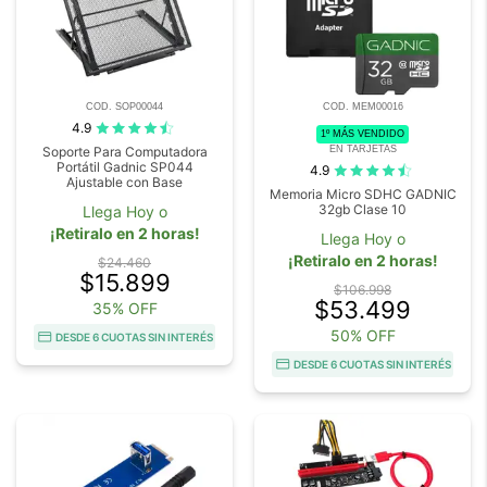
COD. SOP00044
COD. MEM00016
4.9
1º MÁS VENDIDO
EN TARJETAS
Soporte Para Computadora
Portátil Gadnic SP044
4.9
Ajustable con Base
Memoria Micro SDHC GADNIC
32gb Clase 10
Llega Hoy o
¡Retiralo en 2 horas!
Llega Hoy o
¡Retiralo en 2 horas!
$24.460
$15.899
$106.998
$53.499
35% OFF
50% OFF
DESDE 6 CUOTAS SIN INTERÉS
DESDE 6 CUOTAS SIN INTERÉS