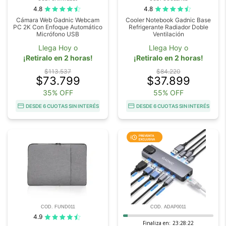
4.8
4.8
Cámara Web Gadnic Webcam
Cooler Notebook Gadnic Base
PC 2K Con Enfoque Automático
Refrigerante Radiador Doble
Micrófono USB
Ventilación
Llega Hoy o
Llega Hoy o
¡Retiralo en 2 horas!
¡Retiralo en 2 horas!
$113.537
$84.220
$73.799
$37.899
35% OFF
55% OFF
DESDE 6 CUOTAS SIN INTERÉS
DESDE 6 CUOTAS SIN INTERÉS
COD. FUND011
COD. ADAP0011
4.9
Finaliza en:
23:28:21