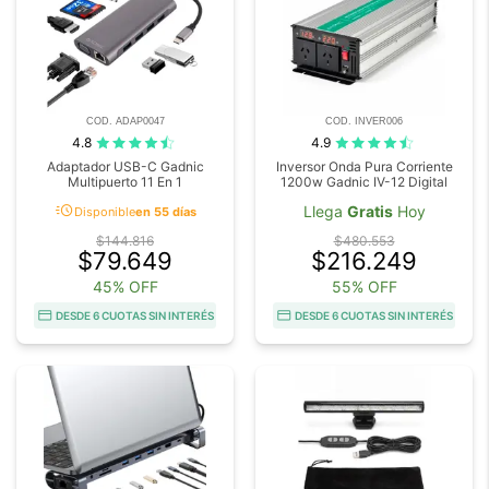
COD. ADAP0047
COD. INVER006
4.8
4.9
Adaptador USB-C Gadnic
Inversor Onda Pura Corriente
Multipuerto 11 En 1
1200w Gadnic IV-12 Digital
acute
Llega
Gratis
Hoy
Disponible
en 55 días
$144.816
$480.553
$79.649
$216.249
45% OFF
55% OFF
DESDE 6 CUOTAS SIN INTERÉS
DESDE 6 CUOTAS SIN INTERÉS