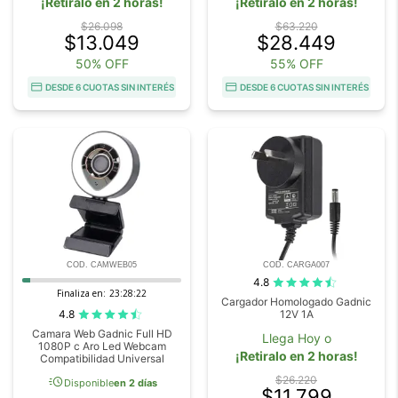
¡Retiralo en 2 horas!
¡Retiralo en 2 horas!
$26.098
$63.220
$13.049
$28.449
50% OFF
55% OFF
DESDE 6 CUOTAS SIN INTERÉS
DESDE 6 CUOTAS SIN INTERÉS
COD. CAMWEB05
COD. CARGA007
4.8
Finaliza en:
23:28:21
Cargador Homologado Gadnic
4.8
12V 1A
Camara Web Gadnic Full HD
Llega Hoy o
1080P c Aro Led Webcam
¡Retiralo en 2 horas!
Compatibilidad Universal
acute
$26.220
Disponible
en 2 días
$11.799