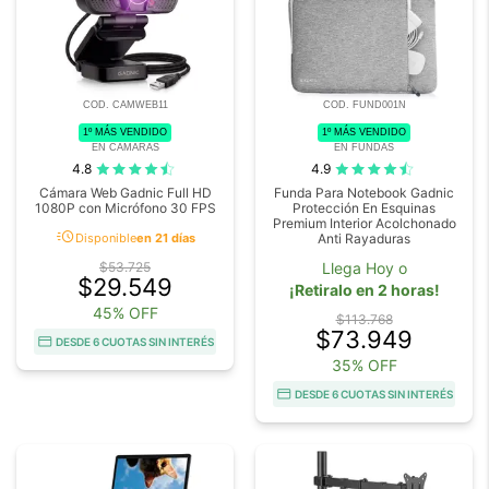
COD. CAMWEB11
COD. FUND001N
1º MÁS VENDIDO
1º MÁS VENDIDO
EN CAMARAS
EN FUNDAS
4.8
4.9
Cámara Web Gadnic Full HD
Funda Para Notebook Gadnic
1080P con Micrófono 30 FPS
Protección En Esquinas
Premium Interior Acolchonado
acute
Disponible
en 21 días
Anti Rayaduras
$53.725
Llega Hoy o
$29.549
¡Retiralo en 2 horas!
45% OFF
$113.768
$73.949
DESDE 6 CUOTAS SIN INTERÉS
35% OFF
DESDE 6 CUOTAS SIN INTERÉS