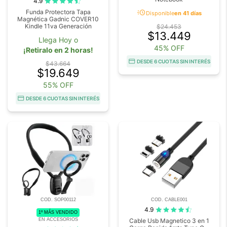
4.9
acute
Funda Protectora Tapa
Disponible
en 41 días
Magnética Gadnic COVER10
Kindle 11va Generación
$24.453
$13.449
Llega Hoy o
45% OFF
¡Retiralo en 2 horas!
DESDE 6 CUOTAS SIN INTERÉS
$43.664
$19.649
55% OFF
DESDE 6 CUOTAS SIN INTERÉS
COD. SOP00112
COD. CABLE001
4.9
1º MÁS VENDIDO
EN ACCESORIOS
Cable Usb Magnetico 3 en 1