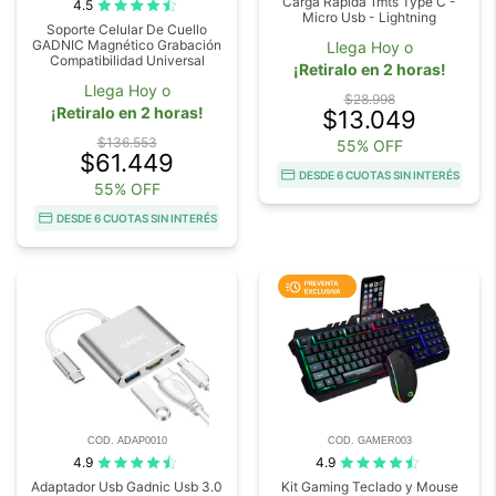
Carga Rapida 1mts Type C -
4.5
Micro Usb - Lightning
Soporte Celular De Cuello
GADNIC Magnético Grabación
Llega Hoy o
Compatibilidad Universal
¡Retiralo en 2 horas!
Llega Hoy o
$28.998
¡Retiralo en 2 horas!
$13.049
$136.553
55% OFF
$61.449
DESDE 6 CUOTAS SIN INTERÉS
55% OFF
DESDE 6 CUOTAS SIN INTERÉS
COD. ADAP0010
COD. GAMER003
4.9
4.9
Adaptador Usb Gadnic Usb 3.0
Kit Gaming Teclado y Mouse