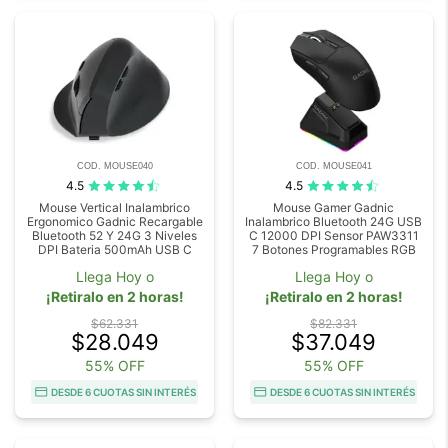
COD. MOUSE040
COD. MOUSE041
4.5
4.5
Mouse Vertical Inalambrico
Mouse Gamer Gadnic
Ergonomico Gadnic Recargable
Inalambrico Bluetooth 24G USB
Bluetooth 52 Y 24G 3 Niveles
C 12000 DPI Sensor PAW3311
DPI Bateria 500mAh USB C
7 Botones Programables RGB
Llega Hoy o
Llega Hoy o
¡Retiralo en 2 horas!
¡Retiralo en 2 horas!
$62.331
$82.331
$28.049
$37.049
55% OFF
55% OFF
DESDE 6 CUOTAS SIN INTERÉS
DESDE 6 CUOTAS SIN INTERÉS