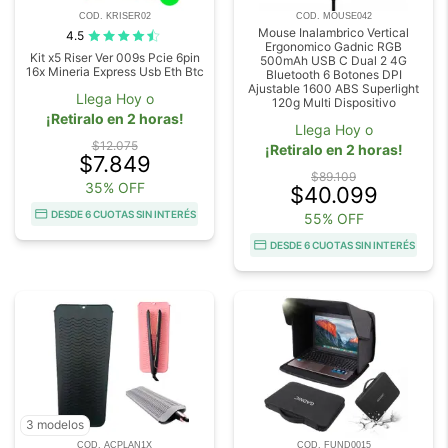
COD. KRISER02
COD. MOUSE042
Mouse Inalambrico Vertical
4.5
Ergonomico Gadnic RGB
Kit x5 Riser Ver 009s Pcie 6pin
500mAh USB C Dual 2 4G
16x Mineria Express Usb Eth Btc
Bluetooth 6 Botones DPI
Ajustable 1600 ABS Superlight
Llega Hoy o
120g Multi Dispositivo
¡Retiralo en 2 horas!
Llega Hoy o
$12.075
¡Retiralo en 2 horas!
$7.849
$89.109
35% OFF
$40.099
DESDE 6 CUOTAS SIN INTERÉS
55% OFF
DESDE 6 CUOTAS SIN INTERÉS
3 modelos
COD. ACPLAN1X
COD. FUND0015