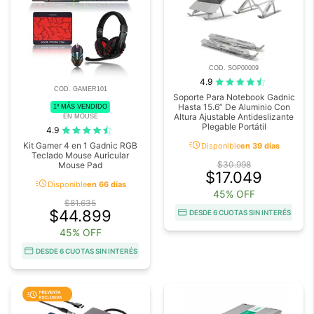
COD. SOP00009
4.9
COD. GAMER101
Soporte Para Notebook Gadnic
Hasta 15.6” De Aluminio Con
1º MÁS VENDIDO
Altura Ajustable Antideslizante
EN MOUSE
Plegable Portátil
4.9
acute
Kit Gamer 4 en 1 Gadnic RGB
Disponible
en 39 días
Teclado Mouse Auricular
$30.998
Mouse Pad
$17.049
acute
Disponible
en 66 días
45% OFF
$81.635
$44.899
DESDE 6 CUOTAS SIN INTERÉS
45% OFF
DESDE 6 CUOTAS SIN INTERÉS