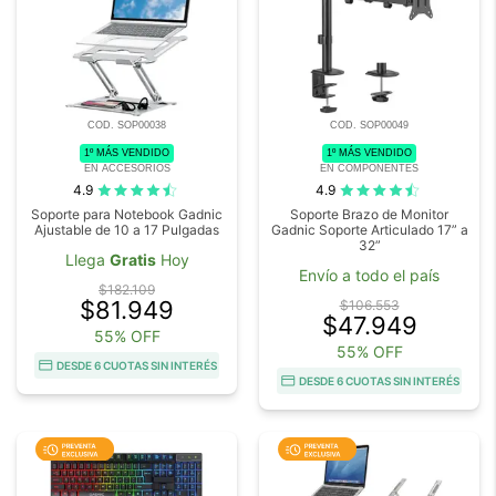
COD. SOP00038
COD. SOP00049
1º MÁS VENDIDO
1º MÁS VENDIDO
EN ACCESORIOS
EN COMPONENTES
4.9
4.9
Soporte para Notebook Gadnic
Soporte Brazo de Monitor
Ajustable de 10 a 17 Pulgadas
Gadnic Soporte Articulado 17” a
32”
Llega
Gratis
Hoy
Envío a todo el país
$182.109
$81.949
$106.553
$47.949
55% OFF
55% OFF
DESDE 6 CUOTAS SIN INTERÉS
DESDE 6 CUOTAS SIN INTERÉS