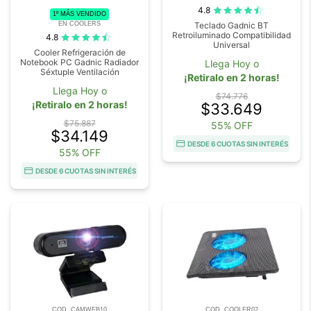
4.8
1º MÁS VENDIDO
EN COOLERS
Teclado Gadnic BT
Retroiluminado Compatibilidad
4.8
Universal
Cooler Refrigeración de
Notebook PC Gadnic Radiador
Llega Hoy o
Séxtuple Ventilación
¡Retiralo en 2 horas!
Llega Hoy o
$74.776
¡Retiralo en 2 horas!
$33.649
$75.887
55% OFF
$34.149
DESDE 6 CUOTAS SIN INTERÉS
55% OFF
DESDE 6 CUOTAS SIN INTERÉS
COD. CAMWEB10
COD. COOLER02