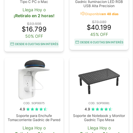
Tipo C PC o Mac
Gadnic Iluminacion LED RGB
USB Alta Precision
Llega Hoy o
acute
Disponible
en 48 días
¡Retiralo en 2 horas!
$73.089
$33.598
$40.199
$16.799
45% OFF
50% OFF
DESDE 6 CUOTAS SIN INTERÉS
DESDE 6 CUOTAS SIN INTERÉS
COD. SOP00075
COD. SOP00081
4.9
4.9
Soporte para Enchufe
Soporte de Notebook y Monitor
Tomacorriente Gadnic de Pared
Gadnic Tipo Mesa
Llega Hoy o
Llega Hoy o