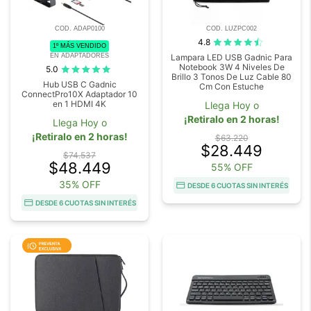
COD. ADAP0100
COD. LUZPC002
4.8
1º MÁS VENDIDO
EN ADAPTADORES
Lampara LED USB Gadnic Para
Notebook 3W 4 Niveles De
5.0
Brillo 3 Tonos De Luz Cable 80
Hub USB C Gadnic
Cm Con Estuche
ConnectPro10X Adaptador 10
en 1 HDMI 4K
Llega Hoy o
¡Retiralo en 2 horas!
Llega Hoy o
¡Retiralo en 2 horas!
$63.220
$28.449
$74.537
$48.449
55% OFF
35% OFF
DESDE 6 CUOTAS SIN INTERÉS
DESDE 6 CUOTAS SIN INTERÉS