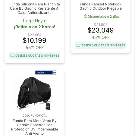
Funda Silicona Para Planchita
Funda Parasol Notebook
Care By Gadnic Resistente Al
Gadnic Outdoor Plegable
Calor Antideslizante
acute
Disponible
en 2 días
Llega Hoy o
$41.907
¡Retiralo en 2 horas!
$23.049
$22.664
45% OFF
$10.199
DESDE 6 CUOTAS SIN INTERÉS
55% OFF
DESDE 6 CUOTAS SIN INTERÉS
COD. FUNDMOT1
Funda Para Moto Vetra By
Gadnic Cobertor Con
Protección UV Impermeable
Anti Viento