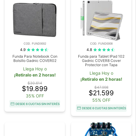
COD. FUND0002
COD. FUND0008
4.9
4.8
Funda Para Notebook Con
Funda para Tablet IPad 102
Bolsillo Gadnic COVER02
Gadnic COVER8 Cover
Protector con Tapa
Llega Hoy o
Llega Hoy o
¡Retiralo en 2 horas!
¡Retiralo en 2 horas!
$30.614
$19.899
$47.998
$21.599
35% OFF
55% OFF
DESDE 6 CUOTAS SIN INTERÉS
DESDE 6 CUOTAS SIN INTERÉS