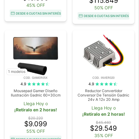
$115.849
45% OFF
50% OFF
DESDE 6 CUOTAS SIN INTERÉS
DESDE 6 CUOTAS SIN INTERÉS
1 modelos
COD. GAMER05X
COD. INVER020
4.9
4.9
Mousepad Gamer Diseño
Reductor Convertidor
Ilustración Gadnic 60x30cm
Conversor De Tensión Gadnic
24v A 12v 20 Amp
Llega Hoy o
Llega Hoy o
¡Retiralo en 2 horas!
¡Retiralo en 2 horas!
$20.220
$9.099
$45.460
$29.549
55% OFF
35% OFF