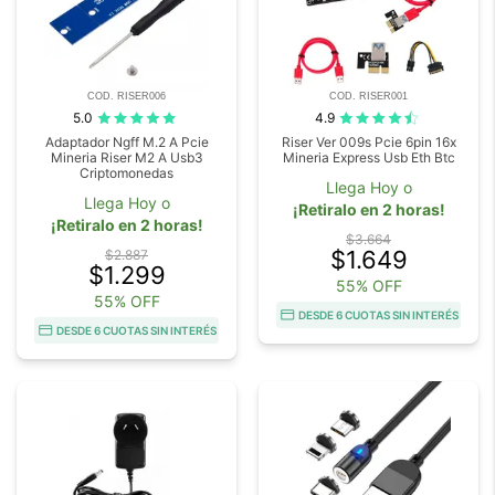
COD. RISER006
COD. RISER001
5.0
4.9
Adaptador Ngff M.2 A Pcie
Riser Ver 009s Pcie 6pin 16x
Mineria Riser M2 A Usb3
Mineria Express Usb Eth Btc
Criptomonedas
Llega Hoy o
Llega Hoy o
¡Retiralo en 2 horas!
¡Retiralo en 2 horas!
$3.664
$1.649
$2.887
$1.299
55% OFF
55% OFF
DESDE 6 CUOTAS SIN INTERÉS
DESDE 6 CUOTAS SIN INTERÉS