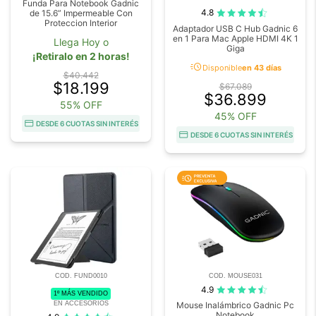
Funda Para Notebook Gadnic
4.8
de 15.6” Impermeable Con
Proteccion Interior
Adaptador USB C Hub Gadnic 6
en 1 Para Mac Apple HDMI 4K 1
Llega Hoy o
Giga
¡Retiralo en 2 horas!
acute
Disponible
en 43 días
$40.442
$18.199
$67.089
$36.899
55% OFF
45% OFF
DESDE 6 CUOTAS SIN INTERÉS
DESDE 6 CUOTAS SIN INTERÉS
COD. FUND0010
COD. MOUSE031
4.9
1º MÁS VENDIDO
EN ACCESORIOS
Mouse Inalámbrico Gadnic Pc
Notebook