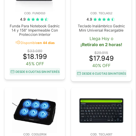
COD. FUND010
COD. TECLA012
4.9
4.9
Funda Para Notebook Gadnic
Teclado Inalámbrico Gadnic
14 y 156” Impermeable Con
Mini Universal Recargable
Proteccion Interior
Llega Hoy o
acute
Disponible
en 44 días
¡Retiralo en 2 horas!
$33.089
$29.915
$18.199
$17.949
45% OFF
40% OFF
DESDE 6 CUOTAS SIN INTERÉS
DESDE 6 CUOTAS SIN INTERÉS
COD. COOLER04
COD. TECLA007