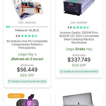
COD. ARDUIN01
COD. INVER007
4.8
Finaliza en:
05:28:21
Inversor Gadnic 2500W Pico
4.8
5000W 12V 220V Convertidor
Ideal Camping Náutica
Kit Arduino Uno R3 Compatible
Motorhome
Componentes Robotica
Principiantes
Llega
Gratis
Hoy
Llega Hoy o
$750.553
$337.749
¡Retiralo en 2 horas!
55% OFF
$125.442
$56.449
DESDE 6 CUOTAS SIN INTERÉS
55% OFF
DESDE 6 CUOTAS SIN INTERÉS