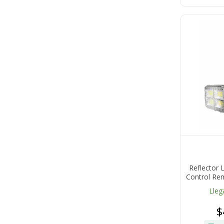
Reflector 
Control Re
Pa
Lleg
$