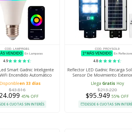
COD. LAMPRGB1
COD. PROYSOL9
MÁS VENDIDO
1º MÁS VENDIDO
En Lamparas
En Reflector
4.9
4.8
ed Smart Gadnic Inteligente
Reflector LED Gadnic Recarga So
iFi Encendido Automático
Sensor De Movimiento Exterio
Programable
Disponible
en 33 días
Llega
Gratis
Hoy
$43.816
$213.220
24.099
$95.949
45% OFF
55% OFF
SDE 6 CUOTAS SIN INTERÉS
DESDE 6 CUOTAS SIN INTER