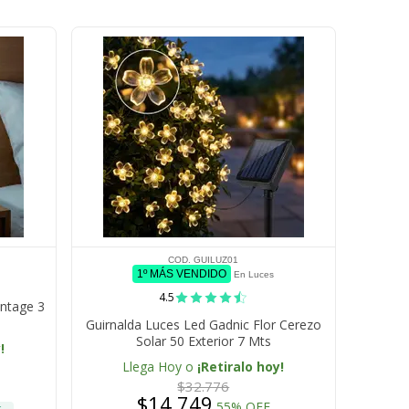
COD. GUILUZ01
1º MÁS VENDIDO
En Luces
4.5
intage 3
Guirnalda Luces Led Gadnic Flor Cerezo
Solar 50 Exterior 7 Mts
!
Llega Hoy o
¡Retiralo hoy!
$32.776
$14.749
55% OFF