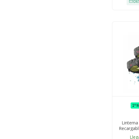
DE
1º 
Lintern
Recargab
Metros
Lleg