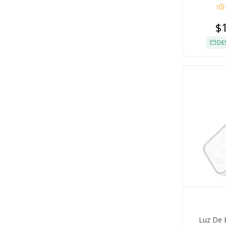
acute
$
DE
Luz De 