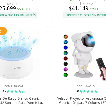
$57.109
$91.442
25.699
$41.149
55% OFF
55% OFF
SDE 6 CUOTAS SIN INTERÉS
DESDE 6 CUOTAS SIN INTER
COD. LUNA0009
COD. LUNA0164
4.9
5.0
a De Ruido Blanco Gadnic
Velador Proyector Astronauta G
 32 Sonidos Para Dormir Luz
Gadnic Lámpara 7 Colores L