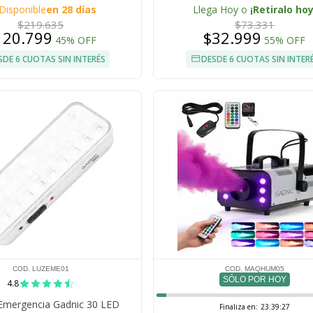
LED 8 Colores
Disponible
en 28 días
Llega Hoy o
¡Retiralo hoy
$219.635
$73.331
120.799
$32.999
45% OFF
55% OFF
SDE 6 CUOTAS SIN INTERÉS
DESDE 6 CUOTAS SIN INTER
COD. LUZEME01
COD. MAQHUM05
SÓLO POR HOY
4.8
Emergencia Gadnic 30 LED
Finaliza en:
23:39:26