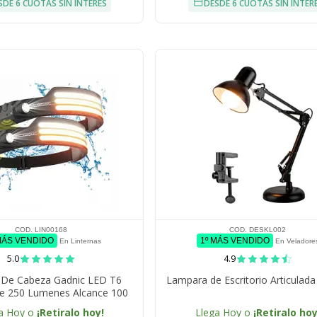
SDE 6 CUOTAS SIN INTERÉS
DESDE 6 CUOTAS SIN INTER
COD. LIN00168
COD. DESKL002
MÁS VENDIDO
1º MÁS VENDIDO
En Linternas
En Veladore
5.0
4.9
a De Cabeza Gadnic LED T6
Lampara de Escritorio Articulada
le 250 Lumenes Alcance 100
 USB IPX4 Bateria 18650
a Hoy o
¡Retiralo hoy!
Llega Hoy o
¡Retiralo hoy