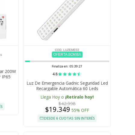
COD. LUZEME02
OFERTA BOMBA
es
Finaliza en:
05:39:26
lar 200W
4.8
r IP65
Luz De Emergencia Gadnic Seguridad Led
Recargable Automática 60 Leds
Llega Hoy o
¡Retiralo hoy!
$42.998
ÉS
$19.349
55% OFF
DESDE 6 CUOTAS SIN INTERÉS