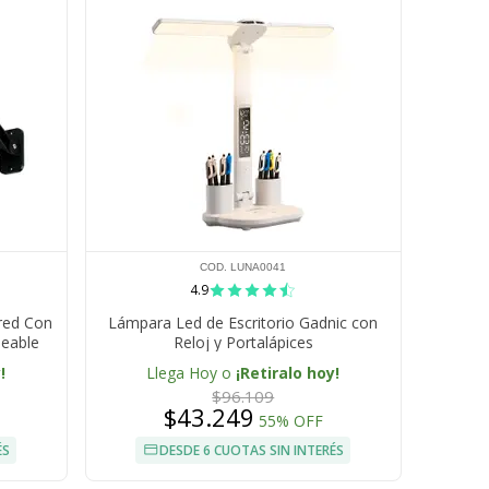
COD. LUNA0041
4.9
ared Con
Lámpara Led de Escritorio Gadnic con
eable
Reloj y Portalápices
!
Llega Hoy o
¡Retiralo hoy!
$96.109
$43.249
55% OFF
ÉS
DESDE 6 CUOTAS SIN INTERÉS