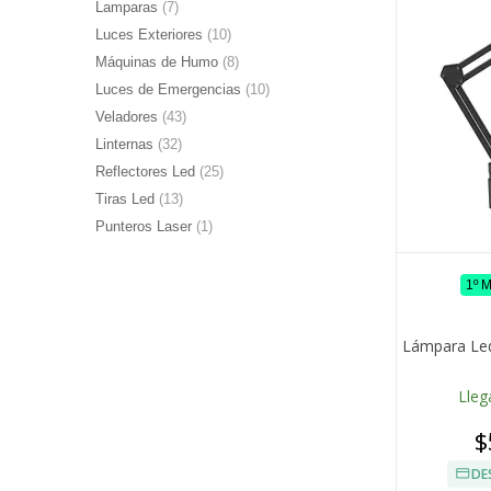
Lamparas
(7)
Luces Exteriores
(10)
Máquinas de Humo
(8)
Luces de Emergencias
(10)
Veladores
(43)
Linternas
(32)
Reflectores Led
(25)
Tiras Led
(13)
Punteros Laser
(1)
1º 
Lámpara Led
Lleg
$
DE