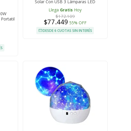
Solar Con USB 3 Lámparas LED
Llega
Gratis
Hoy
00W
$172.109
Portatil
$77.449
55% OFF
DESDE 6 CUOTAS SIN INTERÉS
ÉS