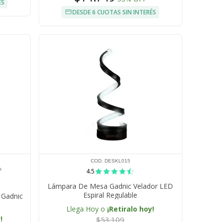
ÉS
DESDE 6 CUOTAS SIN INTERÉS
COD. DESKL015
s
4.5
Lámpara De Mesa Gadnic Velador LED
Espiral Regulable
 Gadnic
Llega Hoy o
¡Retiralo hoy!
!
$53.109