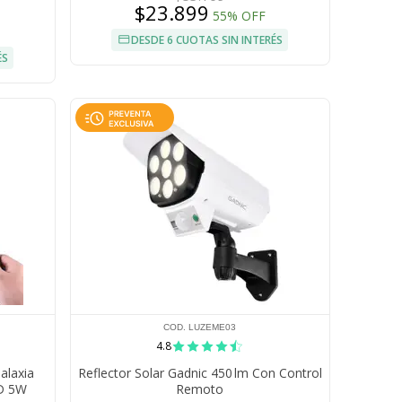
$23.899
55% OFF
DESDE 6 CUOTAS SIN INTERÉS
ÉS
COD. LUZEME03
4.8
alaxia
Reflector Solar Gadnic 450 lm Con Control
ED 5W
Remoto