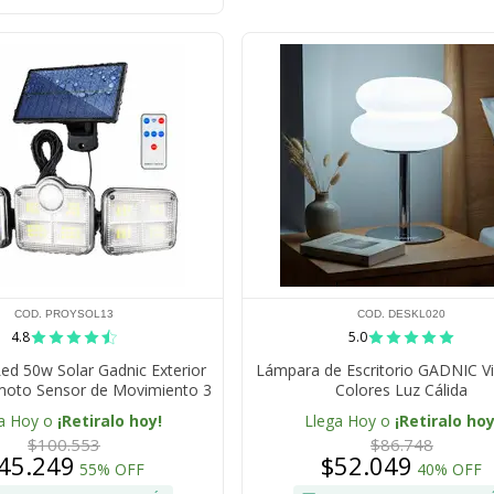
COD. PROYSOL13
COD. DESKL020
4.8
5.0
Led 50w Solar Gadnic Exterior
Lámpara de Escritorio GADNIC V
moto Sensor de Movimiento 3
Colores Luz Cálida
neles Ultra Potentes
a Hoy o
¡Retiralo hoy!
Llega Hoy o
¡Retiralo hoy
$100.553
$86.748
45.249
$52.049
55% OFF
40% OFF