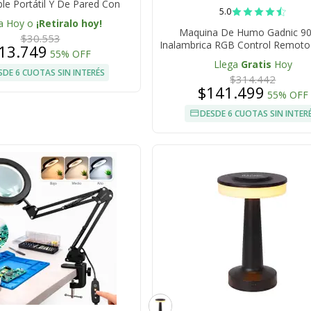
le Portátil Y De Pared Con
5.0
Batería Integrada
a Hoy o
¡Retiralo hoy!
Maquina De Humo Gadnic 9
$30.553
Inalambrica RGB Control Remoto 
13.749
55% OFF
Llega
Gratis
Hoy
SDE 6 CUOTAS SIN INTERÉS
$314.442
$141.499
55% OFF
DESDE 6 CUOTAS SIN INTER