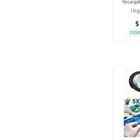
Recargab
Lleg
$
DE