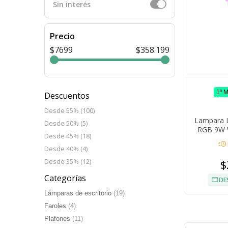
Sin interés
Precio
$7699
$358.199
1º 
Descuentos
Desde 55% (100)
Lampara L
Desde 50% (5)
RGB 9W W
Desde 45% (18)
acute
Desde 40% (4)
$
Desde 35% (12)
Categorías
DE
Lámparas de escritorio
(19)
Faroles
(4)
Plafones
(11)