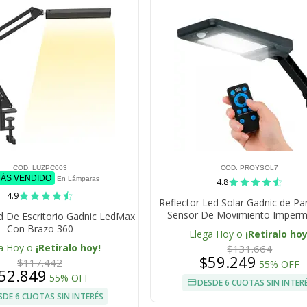
COD. LUZPC003
COD. PROYSOL7
MÁS VENDIDO
En Lámparas
4.8
4.9
Reflector Led Solar Gadnic de P
Sensor De Movimiento Imperm
 De Escritorio Gadnic LedMax
Con Brazo 360
Llega Hoy o
¡Retiralo hoy
a Hoy o
¡Retiralo hoy!
$131.664
$59.249
$117.442
55% OFF
52.849
55% OFF
DESDE 6 CUOTAS SIN INTER
SDE 6 CUOTAS SIN INTERÉS