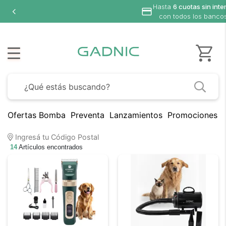
Hasta
6 cuotas sin interés
con todos los bancos
Ofertas Bomba
Preventa
Lanzamientos
Promociones B
Ingresá tu Código Postal
14
Artículos encontrados