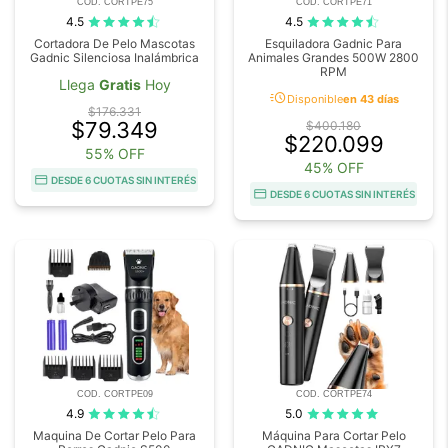
COD. CORTPE75
COD. CORTPE71
4.5
4.5
Cortadora De Pelo Mascotas
Esquiladora Gadnic Para
Gadnic Silenciosa Inalámbrica
Animales Grandes 500W 2800
RPM
Llega
Gratis
Hoy
acute
Disponible
en 43 días
$176.331
$79.349
$400.180
$220.099
55% OFF
45% OFF
DESDE 6 CUOTAS SIN INTERÉS
DESDE 6 CUOTAS SIN INTERÉS
COD. CORTPE09
COD. CORTPE74
4.9
5.0
Maquina De Cortar Pelo Para
Máquina Para Cortar Pelo