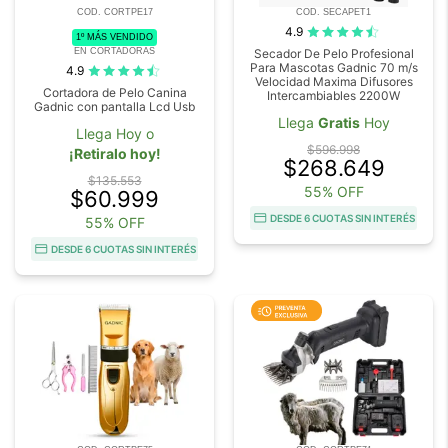
COD. CORTPE17
COD. SECAPET1
4.9
1º MÁS VENDIDO
EN CORTADORAS
Secador De Pelo Profesional
Para Mascotas Gadnic 70 m/s
4.9
Velocidad Maxima Difusores
Cortadora de Pelo Canina
Intercambiables 2200W
Gadnic con pantalla Lcd Usb
Llega
Gratis
Hoy
Llega Hoy o
$596.998
¡Retiralo hoy!
$268.649
$135.553
55% OFF
$60.999
DESDE 6 CUOTAS SIN INTERÉS
55% OFF
DESDE 6 CUOTAS SIN INTERÉS