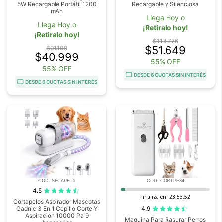
5W Recargable Portátil 1200
Recargable y Silenciosa
mAh
Llega Hoy o
Llega Hoy o
¡Retiralo hoy!
¡Retiralo hoy!
$114.776
$51.649
$91.109
$40.999
55% OFF
55% OFF
DESDE 6 CUOTAS SIN INTERÉS
DESDE 6 CUOTAS SIN INTERÉS
COD. SECAPET5
COD. CORTPE34
4.5
Finaliza en:
23:53:51
Cortapelos Aspirador Mascotas
4.9
Gadnic 3 En 1 Cepillo Corte Y
Aspiracion 10000 Pa 9
Maquina Para Rasurar Perros