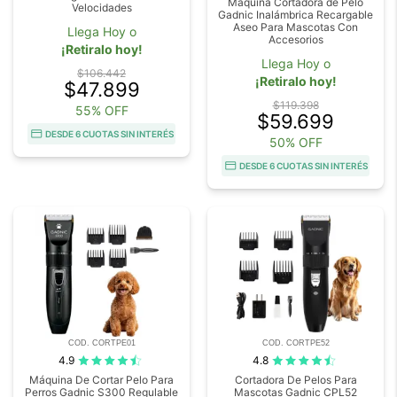
Máquina Cortadora de Pelo
Velocidades
Gadnic Inalámbrica Recargable
Aseo Para Mascotas Con
Llega Hoy o
Accesorios
¡Retiralo hoy!
Llega Hoy o
$106.442
¡Retiralo hoy!
$47.899
$119.398
55% OFF
$59.699
DESDE 6 CUOTAS SIN INTERÉS
50% OFF
DESDE 6 CUOTAS SIN INTERÉS
COD. CORTPE01
COD. CORTPE52
4.9
4.8
Máquina De Cortar Pelo Para
Cortadora De Pelos Para
Perros Gadnic S300 Regulable
Mascotas Gadnic CPL52