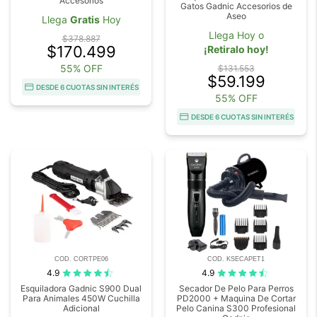
Accesorios
Gatos Gadnic Accesorios de
Aseo
Llega
Gratis
Hoy
Llega Hoy o
$378.887
$170.499
¡Retiralo hoy!
55% OFF
$131.553
$59.199
DESDE 6 CUOTAS SIN INTERÉS
55% OFF
DESDE 6 CUOTAS SIN INTERÉS
COD. CORTPE06
COD. KSECAPET1
4.9
4.9
Esquiladora Gadnic S900 Dual
Secador De Pelo Para Perros
Para Animales 450W Cuchilla
PD2000 + Maquina De Cortar
Adicional
Pelo Canina S300 Profesional