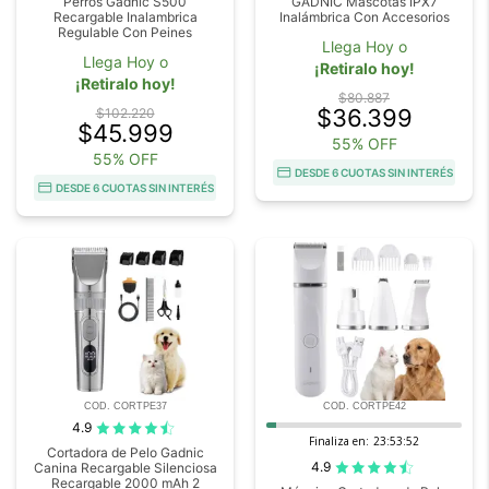
Perros Gadnic S500
GADNIC Mascotas IPX7
Recargable Inalambrica
Inalámbrica Con Accesorios
Regulable Con Peines
Llega Hoy o
Llega Hoy o
¡Retiralo hoy!
¡Retiralo hoy!
$80.887
$36.399
$102.220
$45.999
55% OFF
55% OFF
DESDE 6 CUOTAS SIN INTERÉS
DESDE 6 CUOTAS SIN INTERÉS
COD. CORTPE37
COD. CORTPE42
4.9
Finaliza en:
23:53:51
Cortadora de Pelo Gadnic
4.9
Canina Recargable Silenciosa
Recargable 2000 mAh 2