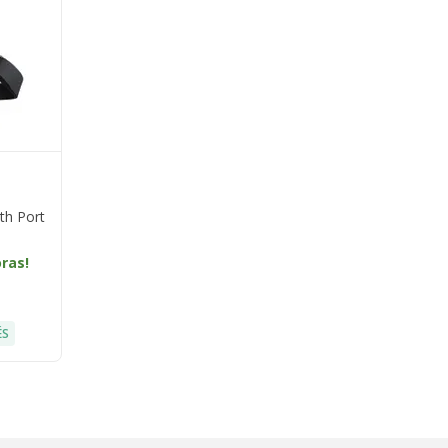
th Port
oras!
ÉS