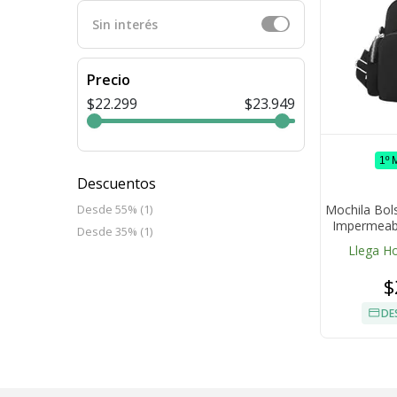
Sin interés
Precio
$22.299
$23.949
1º
Descuentos
Mochila Bol
Desde 55% (1)
Impermeabl
Desde 35% (1)
Bandolera
Llega H
$
DE