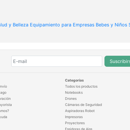
lud y Belleza
Equipamiento para Empresas
Bebes y Niños
Suscribir
Categorías
nvío
Todos los productos
Pago
Notebooks
ración
Drones
yorista
Cámaras de Seguridad
amos?
Aspiradoras Robot
yuda
Impresoras
Proyectores
Freidoras de Aire