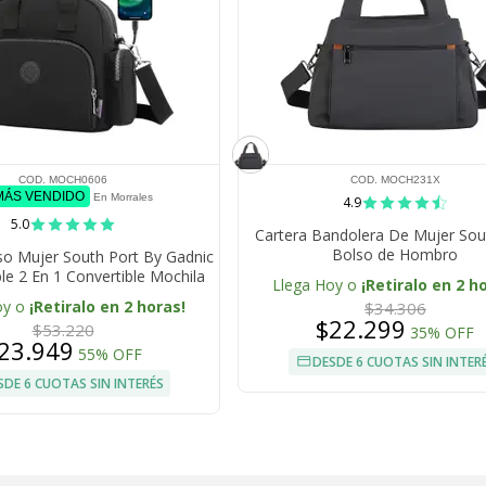
COD. MOCH0606
COD. MOCH231X
 MÁS VENDIDO
En Morrales
4.9
5.0
Cartera Bandolera De Mujer Sou
Bolso de Hombro
so Mujer South Port By Gadnic
e 2 En 1 Convertible Mochila
Llega Hoy o
¡Retiralo en 2 h
 Nylon Negro Gran Capacidad
oy o
¡Retiralo en 2 horas!
$34.306
$22.299
$53.220
35% OFF
23.949
55% OFF
DESDE 6 CUOTAS SIN INTER
SDE 6 CUOTAS SIN INTERÉS