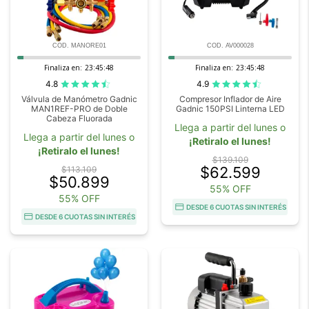
COD. MANORE01
COD. AV000028
Finaliza en:
23:45:47
Finaliza en:
23:45:47
4.8
4.9
Válvula de Manómetro Gadnic
Compresor Inflador de Aire
MAN1REF-PRO de Doble
Gadnic 150PSI Linterna LED
Cabeza Fluorada
Llega a partir del lunes o
Llega a partir del lunes o
¡Retiralo el lunes!
¡Retiralo el lunes!
$139.109
$62.599
$113.109
$50.899
55% OFF
55% OFF
DESDE 6 CUOTAS SIN INTERÉS
DESDE 6 CUOTAS SIN INTERÉS