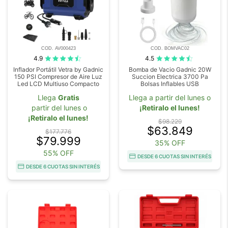
COD. AV000423
COD. BOMVAC02
4.9
4.5
Inflador Portátil Vetra by Gadnic
Bomba de Vacio Gadnic 20W
150 PSI Compresor de Aire Luz
Succion Electrica 3700 Pa
Led LCD Multiuso Compacto
Bolsas Inflables USB
Llega
Gratis
Llega a partir del lunes o
partir del lunes o
¡Retiralo el lunes!
¡Retiralo el lunes!
$98.229
$63.849
$177.776
$79.999
35% OFF
55% OFF
DESDE 6 CUOTAS SIN INTERÉS
DESDE 6 CUOTAS SIN INTERÉS