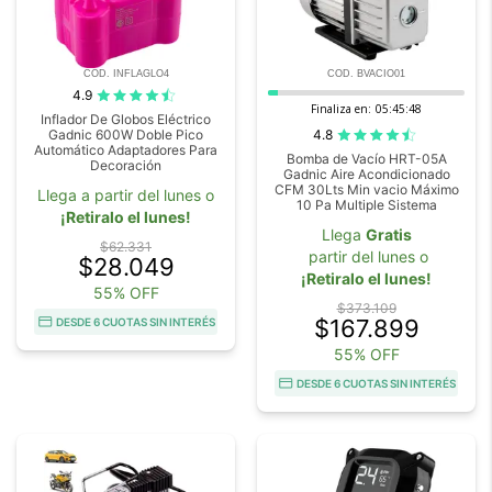
COD. INFLAGLO4
COD. BVACIO01
4.9
Finaliza en:
05:45:47
Inflador De Globos Eléctrico
4.8
Gadnic 600W Doble Pico
Automático Adaptadores Para
Bomba de Vacío HRT-05A
Decoración
Gadnic Aire Acondicionado
CFM 30Lts Min vacio Máximo
Llega a partir del lunes o
10 Pa Multiple Sistema
¡Retiralo el lunes!
Llega
Gratis
$62.331
partir del lunes o
$28.049
¡Retiralo el lunes!
55% OFF
$373.109
$167.899
DESDE 6 CUOTAS SIN INTERÉS
55% OFF
DESDE 6 CUOTAS SIN INTERÉS