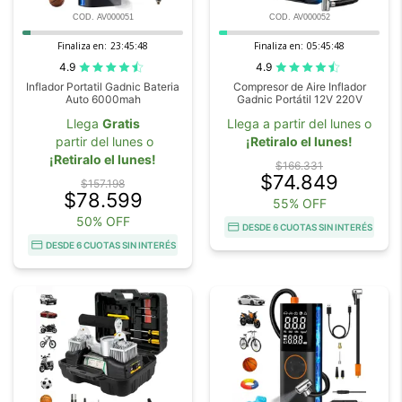
COD. AV000051
COD. AV000052
Finaliza en:
23:45:47
Finaliza en:
05:45:47
4.9
4.9
Inflador Portatil Gadnic Bateria
Compresor de Aire Inflador
Auto 6000mah
Gadnic Portátil 12V 220V
Llega
Gratis
Llega a partir del lunes o
partir del lunes o
¡Retiralo el lunes!
¡Retiralo el lunes!
$166.331
$74.849
$157.198
$78.599
55% OFF
50% OFF
DESDE 6 CUOTAS SIN INTERÉS
DESDE 6 CUOTAS SIN INTERÉS