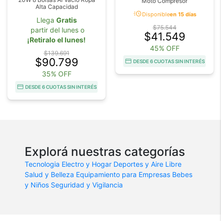
Moto Compresor
Alta Capacidad
acute
Disponible
en 15 días
Llega
Gratis
$75.544
partir del lunes o
$41.549
¡Retiralo el lunes!
45% OFF
$139.691
$90.799
DESDE 6 CUOTAS SIN INTERÉS
35% OFF
DESDE 6 CUOTAS SIN INTERÉS
Explorá nuestras categorías
Tecnologia
Electro y Hogar
Deportes y Aire Libre
Salud y Belleza
Equipamiento para Empresas
Bebes
y Niños
Seguridad y Vigilancia