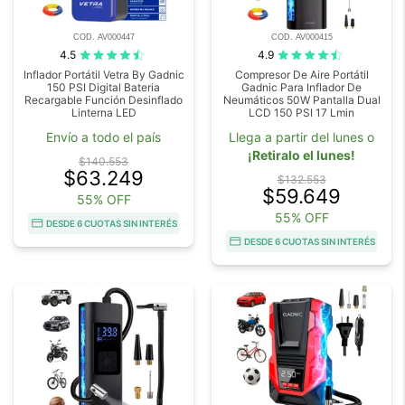
COD. AV000447
COD. AV000415
4.5
4.9
Inflador Portátil Vetra By Gadnic
Compresor De Aire Portátil
150 PSI Digital Bateria
Gadnic Para Inflador De
Recargable Función Desinflado
Neumáticos 50W Pantalla Dual
Linterna LED
LCD 150 PSI 17 Lmin
Envío a todo el país
Llega a partir del lunes o
¡Retiralo el lunes!
$140.553
$63.249
$132.553
$59.649
55% OFF
55% OFF
DESDE 6 CUOTAS SIN INTERÉS
DESDE 6 CUOTAS SIN INTERÉS