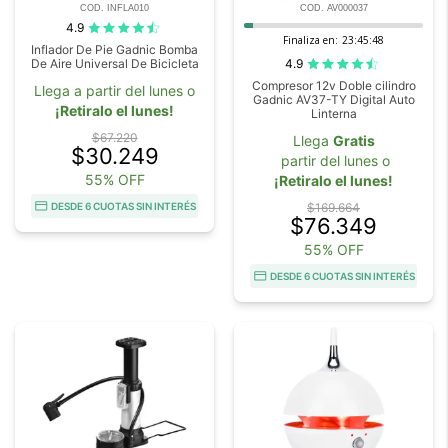
COD. INFLA010
COD. AV000037
4.9
Finaliza en:
23:45:47
Inflador De Pie Gadnic Bomba
4.9
De Aire Universal De Bicicleta
Compresor 12v Doble cilindro
Llega a partir del lunes o
Gadnic AV37-TY Digital Auto
¡Retiralo el lunes!
Linterna
$67.220
Llega
Gratis
$30.249
partir del lunes o
55% OFF
¡Retiralo el lunes!
DESDE 6 CUOTAS SIN INTERÉS
$169.664
$76.349
55% OFF
DESDE 6 CUOTAS SIN INTERÉS