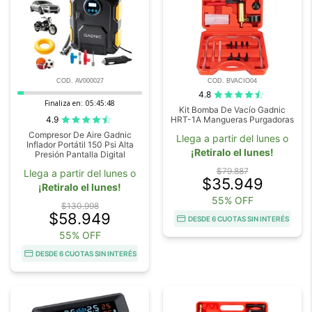
COD. AV000027
COD. BVACIO04
4.8
Finaliza en:
05:45:47
Kit Bomba De Vacío Gadnic
4.9
HRT-1A Mangueras Purgadoras
Compresor De Aire Gadnic
Llega a partir del lunes o
Inflador Portátil 150 Psi Alta
¡Retiralo el lunes!
Presión Pantalla Digital
$79.887
Llega a partir del lunes o
$35.949
¡Retiralo el lunes!
55% OFF
$130.998
$58.949
DESDE 6 CUOTAS SIN INTERÉS
55% OFF
DESDE 6 CUOTAS SIN INTERÉS