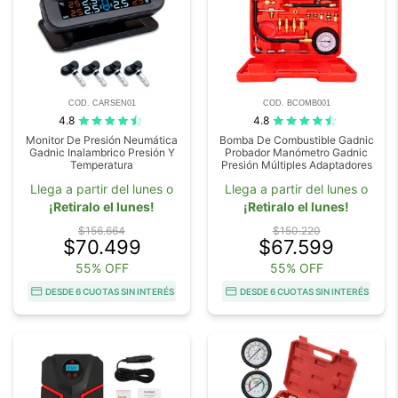
COD. CARSEN01
COD. BCOMB001
4.8
4.8
Monitor De Presión Neumática
Bomba De Combustible Gadnic
Gadnic Inalambrico Presión Y
Probador Manómetro Gadnic
Temperatura
Presión Múltiples Adaptadores
Llega a partir del lunes o
Llega a partir del lunes o
¡Retiralo el lunes!
¡Retiralo el lunes!
$156.664
$150.220
$70.499
$67.599
55% OFF
55% OFF
DESDE 6 CUOTAS SIN INTERÉS
DESDE 6 CUOTAS SIN INTERÉS