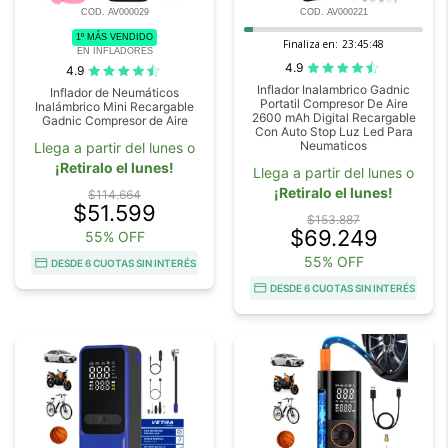
COD. AV000029
COD. AV000221
1º MÁS VENDIDO
Finaliza en:
23:45:47
EN INFLADORES
4.9
4.9
Inflador Inalambrico Gadnic
Inflador de Neumáticos
Portatil Compresor De Aire
Inalámbrico Mini Recargable
2600 mAh Digital Recargable
Gadnic Compresor de Aire
Con Auto Stop Luz Led Para
Neumaticos
Llega a partir del lunes o
¡Retiralo el lunes!
Llega a partir del lunes o
¡Retiralo el lunes!
$114.664
$51.599
$153.887
$69.249
55% OFF
55% OFF
DESDE 6 CUOTAS SIN INTERÉS
DESDE 6 CUOTAS SIN INTERÉS