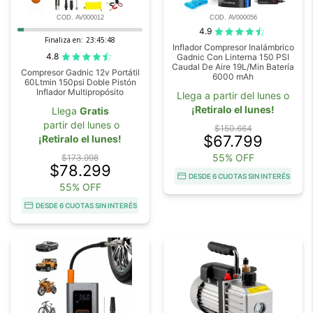
COD. AV000012
COD. AV000056
4.9
Finaliza en:
23:45:47
Inflador Compresor Inalámbrico
4.8
Gadnic Con Linterna 150 PSI
Caudal De Aire 19L/Min Batería
Compresor Gadnic 12v Portátil
6000 mAh
60Ltmin 150psi Doble Pistón
Inflador Multipropósito
Llega a partir del lunes o
¡Retiralo el lunes!
Llega
Gratis
partir del lunes o
$150.664
$67.799
¡Retiralo el lunes!
55% OFF
$173.998
$78.299
DESDE 6 CUOTAS SIN INTERÉS
55% OFF
DESDE 6 CUOTAS SIN INTERÉS