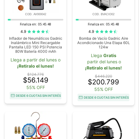
COD. AV000042
COD. BVACIO02
Finaliza en:
05:45:47
Finaliza en:
05:45:47
4.9
4.9
Inflador de Neumáticos Gadnic
Bomba de Vacío Gadnic Aire
Inalámbrico Mini Recargable
Acondicionado Una Etapa 60L
Pantalla LED 150 PSI Potencia
124w
80W Batería 4000 mAh
Llega
Gratis
Llega a partir del lunes o
partir del lunes o
¡Retiralo el lunes!
¡Retiralo el lunes!
$124.776
$446.220
$56.149
$200.799
55% OFF
55% OFF
DESDE 6 CUOTAS SIN INTERÉS
DESDE 6 CUOTAS SIN INTERÉS