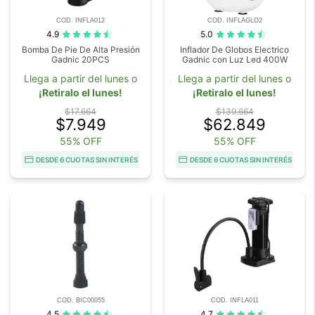
COD. INFLA012
COD. INFLAGLO2
4.9
5.0
Bomba De Pie De Alta Presión
Inflador De Globos Electrico
Gadnic 20PCS
Gadnic con Luz Led 400W
Llega a partir del lunes o
Llega a partir del lunes o
¡Retiralo el lunes!
¡Retiralo el lunes!
$17.664
$139.664
$7.949
$62.849
55% OFF
55% OFF
DESDE 6 CUOTAS SIN INTERÉS
DESDE 6 CUOTAS SIN INTERÉS
COD. BIC00055
COD. INFLA011
4.5
4.7