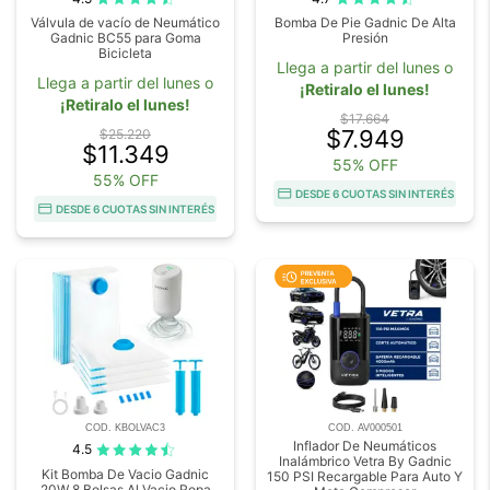
Válvula de vacío de Neumático
Bomba De Pie Gadnic De Alta
Gadnic BC55 para Goma
Presión
Bicicleta
Llega a partir del lunes o
Llega a partir del lunes o
¡Retiralo el lunes!
¡Retiralo el lunes!
$17.664
$7.949
$25.220
$11.349
55% OFF
55% OFF
DESDE 6 CUOTAS SIN INTERÉS
DESDE 6 CUOTAS SIN INTERÉS
COD. KBOLVAC3
COD. AV000501
Inflador De Neumáticos
4.5
Inalámbrico Vetra By Gadnic
Kit Bomba De Vacio Gadnic
150 PSI Recargable Para Auto Y
20W 8 Bolsas Al Vacio Ropa