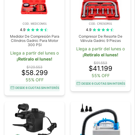
COD. MEDCOM01
COD. CRESOR01
4.9
4.9
Medidor De Compresión Para
Compresor De Resorte De
Cilindros Gadnic Para Motor
Válvula Gadnic 9 Piezas
300 PSI
Llega a partir del lunes o
Llega a partir del lunes o
¡Retiralo el lunes!
¡Retiralo el lunes!
$91.553
$41.199
$129.553
$58.299
55% OFF
55% OFF
DESDE 6 CUOTAS SIN INTERÉS
DESDE 6 CUOTAS SIN INTERÉS