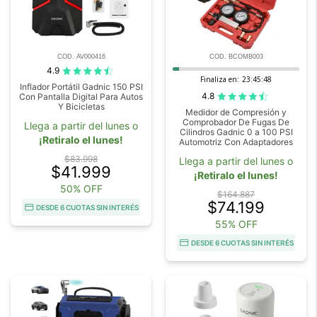
COD. AV000416
COD. BCOMB003
4.9
Finaliza en:
23:45:47
Inflador Portátil Gadnic 150 PSI
4.8
Con Pantalla Digital Para Autos
Y Bicicletas
Medidor de Compresión y
Comprobador De Fugas De
Llega a partir del lunes o
Cilindros Gadnic 0 a 100 PSI
¡Retiralo el lunes!
Automotriz Con Adaptadores
$83.998
Llega a partir del lunes o
$41.999
¡Retiralo el lunes!
50% OFF
$164.887
$74.199
DESDE 6 CUOTAS SIN INTERÉS
55% OFF
DESDE 6 CUOTAS SIN INTERÉS