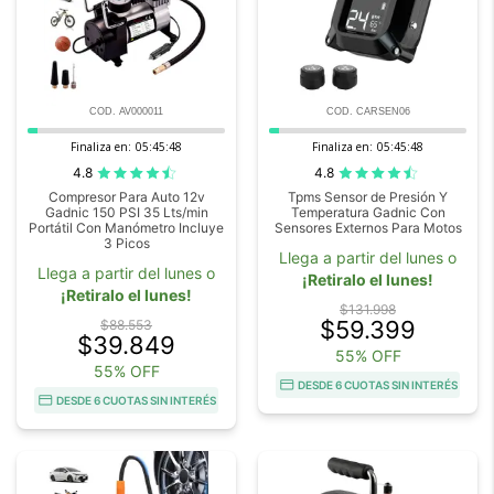
COD. AV000011
COD. CARSEN06
Finaliza en:
05:45:47
Finaliza en:
05:45:47
4.8
4.8
Compresor Para Auto 12v
Tpms Sensor de Presión Y
Gadnic 150 PSI 35 Lts/min
Temperatura Gadnic Con
Portátil Con Manómetro Incluye
Sensores Externos Para Motos
3 Picos
Llega a partir del lunes o
Llega a partir del lunes o
¡Retiralo el lunes!
¡Retiralo el lunes!
$131.998
$59.399
$88.553
$39.849
55% OFF
55% OFF
DESDE 6 CUOTAS SIN INTERÉS
DESDE 6 CUOTAS SIN INTERÉS