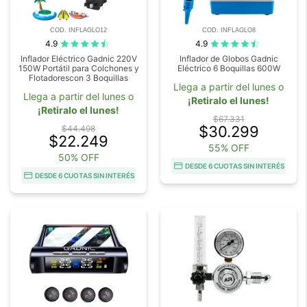
COD. INFLAGLO12
COD. INFLAGLO8
4.9
4.9
Inflador Eléctrico Gadnic 220V
Inflador de Globos Gadnic
150W Portátil para Colchones y
Eléctrico 6 Boquillas 600W
Flotadorescon 3 Boquillas
Llega a partir del lunes o
Llega a partir del lunes o
¡Retiralo el lunes!
¡Retiralo el lunes!
$67.331
$30.299
$44.498
$22.249
55% OFF
50% OFF
DESDE 6 CUOTAS SIN INTERÉS
DESDE 6 CUOTAS SIN INTERÉS