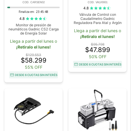
COD. CARSEN02
COD. VALV0001
4.8
Finaliza en:
23:45:47
Válvula de Control con
4.8
Caudalímetro Gadnic
Reguladora Para Atal y Argón
Monitor de presión de
neumáticos Gadnic CS2 Carga
Llega a partir del lunes o
de Energía Solar
¡Retiralo el lunes!
Llega a partir del lunes o
$95.798
¡Retiralo el lunes!
$47.899
$129.553
50% OFF
$58.299
DESDE 6 CUOTAS SIN INTERÉS
55% OFF
DESDE 6 CUOTAS SIN INTERÉS