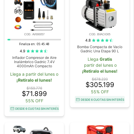
COD. AV000057
COD. BVACIO05
4.8
Finaliza en:
05:45:47
Bomba Compacta de Vacío
4.9
Gadnic Una Etapa 90 L
Inflador Compresor de Aire
Llega
Gratis
Inalámbrico Gadnic 7.4V
partir del lunes o
4000mAh Compacto
¡Retiralo el lunes!
Llega a partir del lunes o
$678.220
¡Retiralo el lunes!
$305.199
$159.776
55% OFF
$71.899
DESDE 6 CUOTAS SIN INTERÉS
55% OFF
DESDE 6 CUOTAS SIN INTERÉS