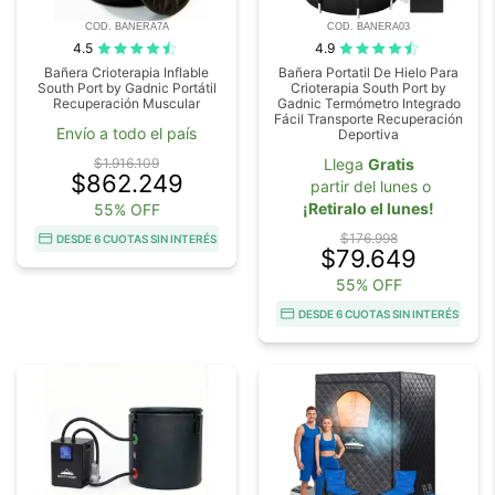
COD. BANERA7A
COD. BANERA03
4.5
4.9
Bañera Crioterapia Inflable
Bañera Portatil De Hielo Para
South Port by Gadnic Portátil
Crioterapia South Port by
Recuperación Muscular
Gadnic Termómetro Integrado
Fácil Transporte Recuperación
Envío a todo el país
Deportiva
$1.916.109
Llega
Gratis
$862.249
partir del lunes o
¡Retiralo el lunes!
55% OFF
$176.998
DESDE 6 CUOTAS SIN INTERÉS
$79.649
55% OFF
DESDE 6 CUOTAS SIN INTERÉS