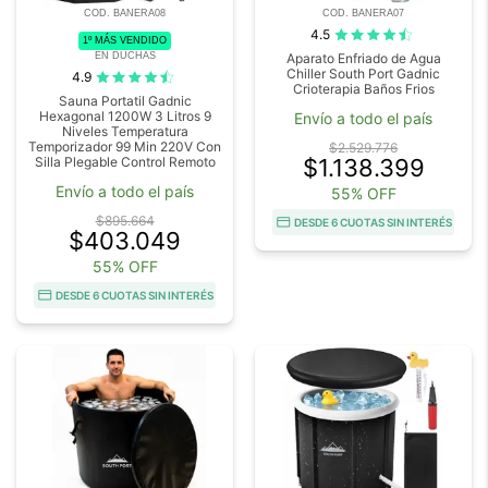
COD. BANERA08
COD. BANERA07
4.5
1º MÁS VENDIDO
EN DUCHAS
Aparato Enfriado de Agua
Chiller South Port Gadnic
4.9
Crioterapia Baños Frios
Sauna Portatil Gadnic
Hexagonal 1200W 3 Litros 9
Envío a todo el país
Niveles Temperatura
Temporizador 99 Min 220V Con
$2.529.776
Silla Plegable Control Remoto
$1.138.399
Envío a todo el país
55% OFF
$895.664
DESDE 6 CUOTAS SIN INTERÉS
$403.049
55% OFF
DESDE 6 CUOTAS SIN INTERÉS