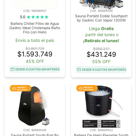
COD. KBANERA7
COD. BANERA28
Sauna Portátil Doble Southport
5.0
by Gadnic Con Vapor 1200W
Bañera Chiller Filtro de Agua
Gadnic Ideal Crioterapia Baño
Llega
Gratis
Frio con Hielo
partir del lunes o
Envío a todo el país
¡Retiralo el lunes!
$2.897.725
$958.331
$1.593.749
$431.249
45% OFF
55% OFF
DESDE 6 CUOTAS SIN INTERÉS
DESDE 6 CUOTAS SIN INTERÉS
COD. BANERA38
COD. BANERA13
Sauna Portatil South Port By
Bañera De Hielo Plegable South