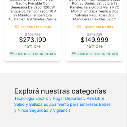
Gadnic Plegable Con
Port By Gadnic Estructura 12
Generador De Vapor 1200W
Paneles Tela Oxford Malla PVC
Tanque 3L Temporizador 10 A
MDF 3 mm Tapa Termica Dos
99 Minutos Temperatura
Valvulas Regulables Dos
Ajustable 1 A 9 Niveles Cabina
Mangueras Flexibles 52 cm
acute
acute
Disponible
en 51 días
Disponible
en 67 días
$496.725
$272.725
$273.199
$149.999
45% OFF
45% OFF
DESDE 6 CUOTAS SIN INTERÉS
DESDE 6 CUOTAS SIN INTERÉS
Explorá nuestras categorías
Tecnologia
Electro y Hogar
Deportes y Aire Libre
Salud y Belleza
Equipamiento para Empresas
Bebes
y Niños
Seguridad y Vigilancia