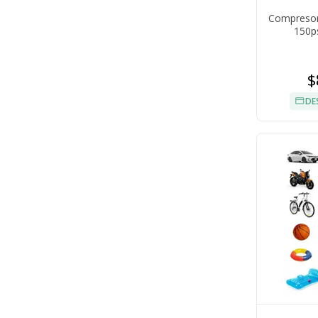
Compresor 
150ps
$
DE