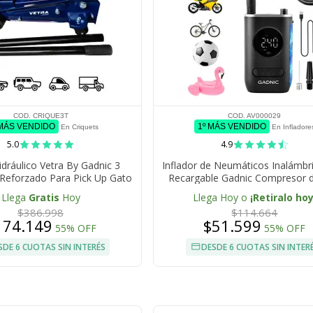
COD. CRIQUE3T
COD. AV000029
 MÁS VENDIDO
1º MÁS VENDIDO
En Criquets
En Infladore
5.0
4.9
idráulico Vetra By Gadnic 3
Inflador de Neumáticos Inalámbr
Reforzado Para Pick Up Gato
Recargable Gadnic Compresor d
Llega
Gratis
Hoy
Llega Hoy o
¡Retiralo hoy
$386.998
$114.664
174.149
$51.599
55% OFF
55% OFF
SDE 6 CUOTAS SIN INTERÉS
DESDE 6 CUOTAS SIN INTER