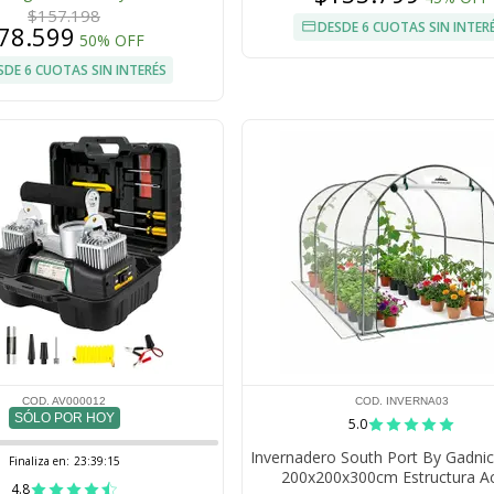
$157.198
DESDE 6 CUOTAS SIN INTER
78.599
50% OFF
SDE 6 CUOTAS SIN INTERÉS
COD. AV000012
COD. INVERNA03
SÓLO POR HOY
5.0
Invernadero South Port By Gadnic
Finaliza en:
23:39:14
200x200x300cm Estructura A
4.8