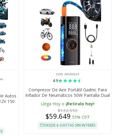
COD. AV000415
res
4.9
Compresor De Aire Portátil Gadnic Para
Inflador De Neumáticos 50W Pantalla Dual
De Autos
LCD 150 PSI 17 Lmin
 12V 150
Llega Hoy o
¡Retiralo hoy!
$132.553
$59.649
55% OFF
DESDE 6 CUOTAS SIN INTERÉS
ÉS