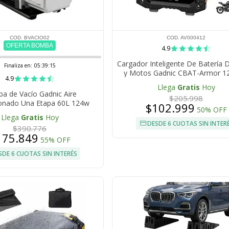
COD. BVACIO02
COD. AV000412
OFERTA BOMBA
4.9
Cargador Inteligente De Batería 
Finaliza en:
05:39:14
y Motos Gadnic CBAT-Armor 1
4.9
Mantenedor Portátil Apto Gel 
Llega
Gratis
Hoy
LiFePo4
a de Vacío Gadnic Aire
$205.998
onado Una Etapa 60L 124w
$102.999
50% OFF
Llega
Gratis
Hoy
DESDE 6 CUOTAS SIN INTER
$390.776
175.849
55% OFF
SDE 6 CUOTAS SIN INTERÉS