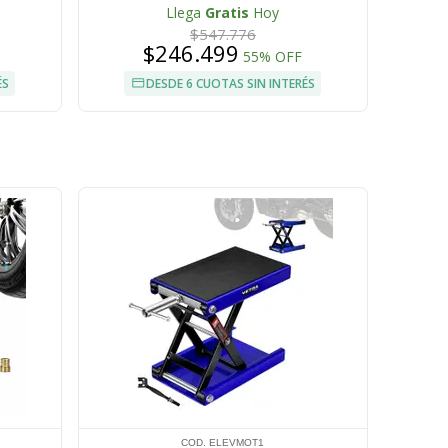
Puerta
Llega
Gratis
Hoy
$547.776
$246.499
55% OFF
ÉS
DESDE 6 CUOTAS SIN INTERÉS
COD. ELEVMOT1