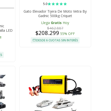
5.0
Gato Elevador Tijera De Moto Vetra By
Gadnic 500kg Criquet
Llega
Gratis
Hoy
nic
$462.887
alla LED
$208.299
55% OFF
000 mAh
!
DESDE 6 CUOTAS SIN INTERÉS
ÉS