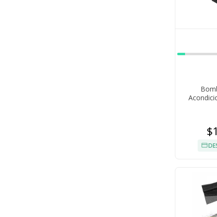
Bomb
Acondici
$
DE