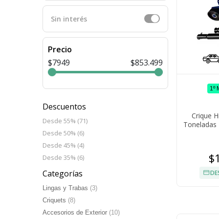
Sin interés
Precio
$7949
$853.499
1º
Descuentos
Crique H
Desde 55% (71)
Toneladas 
Desde 50% (6)
Desde 45% (4)
$
Desde 35% (6)
Categorías
DE
Lingas y Trabas
(3)
Criquets
(8)
Accesorios de Exterior
(10)