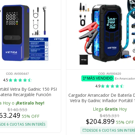
COD. AV000447
COD. AV000420
1º MÁS VENDIDO
En Arrancado
4.5
4.9
rtátil Vetra By Gadnic 150 PSI
Bateria Recargable Función
Cargador Arrancador De Batería 
inflado Linterna LED
Vetra By Gadnic Inflador Portátil
a Hoy o
¡Retiralo hoy!
PSI 4 En 1 Compresor
Llega
Gratis
Hoy
$140.553
63.249
$455.331
55% OFF
$204.899
55% OFF
SDE 6 CUOTAS SIN INTERÉS
DESDE 6 CUOTAS SIN INTER