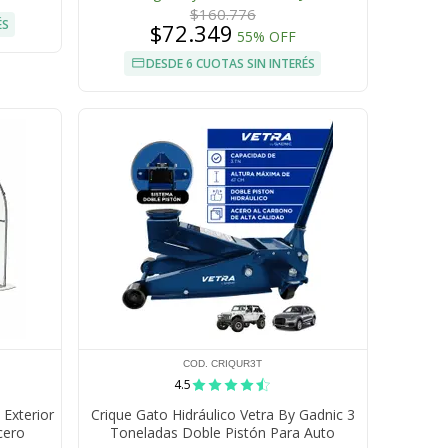
$160.776
ÉS
$72.349
55% OFF
DESDE 6 CUOTAS SIN INTERÉS
COD. CRIQUR3T
4.5
 Exterior
Crique Gato Hidráulico Vetra By Gadnic 3
cero
Toneladas Doble Pistón Para Auto