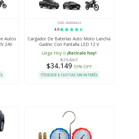
COD. AV000413
4.9
De Autos
Cargador De Baterías Auto Moto Lancha
2V 24V
Gadnic Con Pantalla LED 12 V
Acido
Llega Hoy o
¡Retiralo hoy!
$75.887
$34.149
55% OFF
ÉS
DESDE 6 CUOTAS SIN INTERÉS