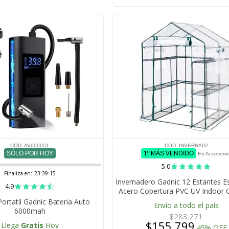
COD. AV000051
COD. INVERNA02
SÓLO POR HOY
1º MÁS VENDIDO
En Accesorio
5.0
Finaliza en:
23:39:14
Invernadero Gadnic 12 Estantes E
4.9
Acero Cobertura PVC UV Indoor 
Puerta Enrollable 215x143x195cm
Portatil Gadnic Bateria Auto
Envío a todo el país
6000mah
$283.271
$155.799
Llega
Gratis
Hoy
45% OFF