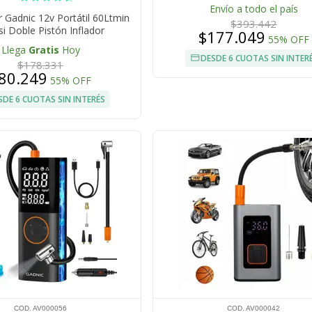
Cobertura PVC Proteccion UV 
Envío a todo el país
Enrollable Cultivo Jardin
Gadnic 12v Portátil 60Ltmin
$393.442
i Doble Pistón Inflador
$177.049
55% OFF
Multipropósito
Llega
Gratis
Hoy
DESDE 6 CUOTAS SIN INTER
$178.331
80.249
55% OFF
SDE 6 CUOTAS SIN INTERÉS
COD. AV000056
COD. AV000042