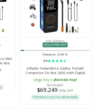
COD. AV000221
SÓLO POR HOY
s
Finaliza en:
23:39:14
ico Mini
4.9
e Aire
Inflador Inalambrico Gadnic Portatil
!
Compresor De Aire 2600 mAh Digital
Recargable Con Auto Stop Luz Led Para
Llega Hoy o
¡Retiralo hoy!
Neumaticos
$153.887
ÉS
$69.249
55% OFF
DESDE 6 CUOTAS SIN INTERÉS