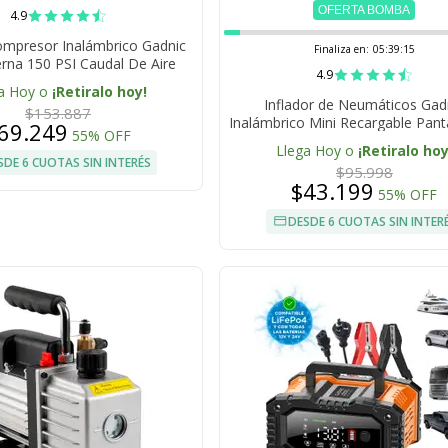
OFERTA BOMBA
4.9
ompresor Inalámbrico Gadnic
Finaliza en:
05:39:14
erna 150 PSI Caudal De Aire
4.9
Min Batería 6000 mAh
a Hoy o
¡Retiralo hoy!
Inflador de Neumáticos Gad
$153.887
Inalámbrico Mini Recargable Pant
69.249
55% OFF
150 PSI Potencia 80W Batería 4
Llega Hoy o
¡Retiralo hoy
SDE 6 CUOTAS SIN INTERÉS
$95.998
$43.199
55% OFF
DESDE 6 CUOTAS SIN INTER