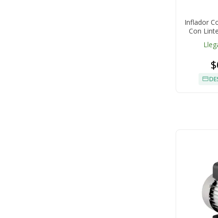
Inflador C
Con Lint
19L/
Lleg
$
DE