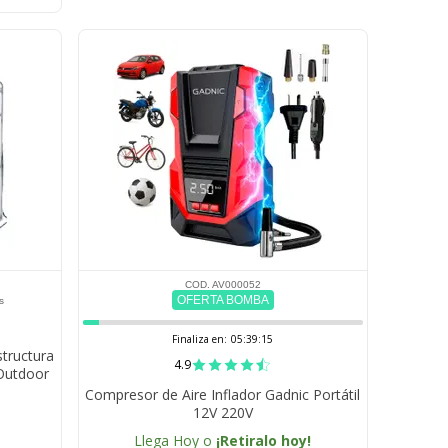
COD. AV000052
OFERTA BOMBA
s
Finaliza en:
05:39:14
structura
4.9
Outdoor
 Cultivo
Compresor de Aire Inflador Gadnic Portátil
12V 220V
Llega Hoy o
¡Retiralo hoy!