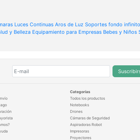
maras
Luces Continuas
Aros de Luz
Soportes fondo infinit
lud y Belleza
Equipamiento para Empresas
Bebes y Niños
Suscribir
Categorías
nvío
Todos los productos
Pago
Notebooks
ración
Drones
yorista
Cámaras de Seguridad
amos?
Aspiradoras Robot
yuda
Impresoras
Proyectores