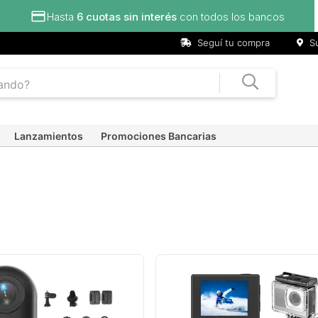
Hasta
6 cuotas sin interés
con todos los bancos
Seguí tu compra
Su
Lanzamientos
Promociones Bancarias