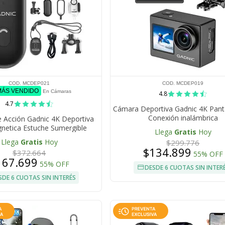
COD. MCDEP021
COD. MCDEP019
MÁS VENDIDO
En Cámaras
4.8
4.7
Cámara Deportiva Gadnic 4K Panta
Conexión inalámbrica
 Acción Gadnic 4K Deportiva
netica Estuche Sumergible
Llega
Gratis
Hoy
Llega
Gratis
Hoy
$299.776
$134.899
$372.664
55% OFF
167.699
55% OFF
DESDE 6 CUOTAS SIN INTER
SDE 6 CUOTAS SIN INTERÉS