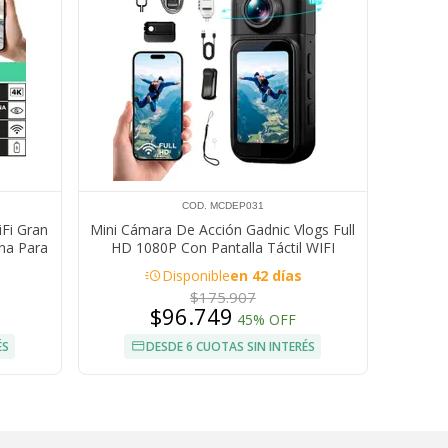
COD. MCDEP031
Fi Gran
Mini Cámara De Acción Gadnic Vlogs Full
na Para
HD 1080P Con Pantalla Táctil WIFI
acute
Disponible
en 42 días
$175.907
$96.749
45% OFF
ÉS
DESDE 6 CUOTAS SIN INTERÉS