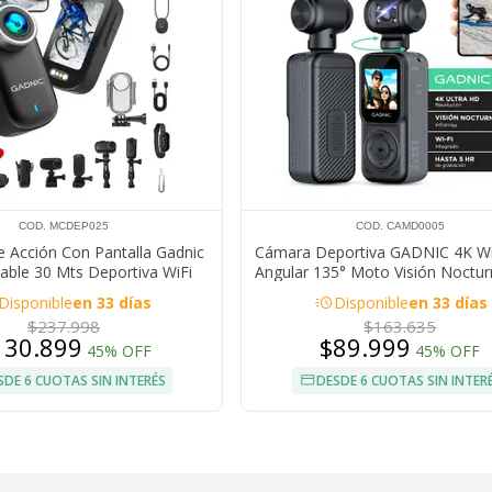
COD. MCDEP025
COD. CAMD0005
 Acción Con Pantalla Gadnic
Cámara Deportiva GADNIC 4K Wi
ble 30 Mts Deportiva WiFi
Angular 135° Moto Visión Noctur
Batería 1000 mAh
Casco
acute
Disponible
en 33 días
Disponible
en 33 días
$237.998
$163.635
130.899
$89.999
45% OFF
45% OFF
SDE 6 CUOTAS SIN INTERÉS
DESDE 6 CUOTAS SIN INTER