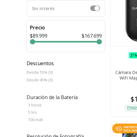
Sin interés
Precio
$89.999
$167.699
1º 
Descuentos
Cámara De
Desde 55% (3)
WiFi Mag
Desde 45% (3)
Duración de la Batería
$
3 horas
DE
5 hrs
700 mah
Resolución de Fotografía