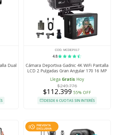
COD. MCDEP017
4.8
lla Dual
Cámara Deportiva Gadnic 4K WiFi Pantalla
LCD 2 Pulgadas Gran Angular 170 16 MP
Recargable 900 mAh
Llega
Gratis
Hoy
$249.776
$112.399
55% OFF
ÉS
DESDE 6 CUOTAS SIN INTERÉS