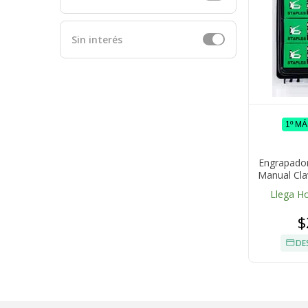
Sin interés
1º M
Engrapador
Manual Cla
1800 
Llega H
$
DE