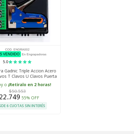
COD. ENGRA002
ÁS VENDIDO
En Engrapadoras
5.0
a Gadnic Triple Accion Acero
vos T Clavos U Clavos Puerta
Grapas Maletin Plastico
oy o
¡Retiralo en 2 horas!
$50.553
22.749
55% OFF
SDE 6 CUOTAS SIN INTERÉS