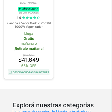
COD. PVAP0007
1º MÁS VENDIDO
EN LIMPIADORES
4.9
Plancha a Vapor Gadnic Portátil
1000W Vaporizador
Llega
Gratis
mañana o
¡Retiralo mañana!
$92.553
$41.649
55% OFF
DESDE 6 CUOTAS SIN INTERÉS
Explorá nuestras categorías
Lavarropas
Accesorios de Limpieza
Aspiradoras