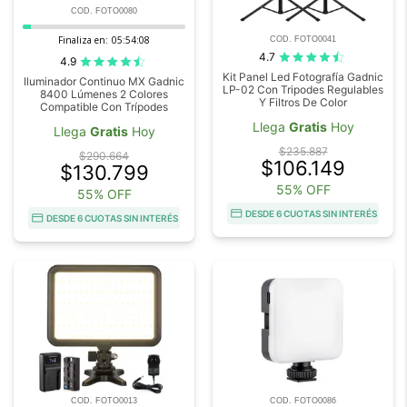
COD. FOTO0080
Finaliza en:
05:54:08
COD. FOTO0041
4.7
4.9
Kit Panel Led Fotografía Gadnic
Iluminador Continuo MX Gadnic
LP-02 Con Tripodes Regulables
8400 Lúmenes 2 Colores
Y Filtros De Color
Compatible Con Trípodes
Llega
Gratis
Hoy
Llega
Gratis
Hoy
$235.887
$290.664
$106.149
$130.799
55% OFF
55% OFF
DESDE 6 CUOTAS SIN INTERÉS
DESDE 6 CUOTAS SIN INTERÉS
COD. FOTO0013
COD. FOTO0086