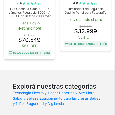
4.9
4.9
Luz Continua Gadnic 1300
Iluminador Led Regulable
Lúmenes Regulable 3200K A
Gadnic Panel para Fotografía
5500K Con Batería 2000 mAh
Envío a todo el país
Llega Hoy o
$73.331
¡Retiralo hoy!
$32.999
$156.776
55% OFF
$70.549
DESDE 6 CUOTAS SIN INTERÉS
55% OFF
DESDE 6 CUOTAS SIN INTERÉS
Explorá nuestras categorías
Tecnologia
Electro y Hogar
Deportes y Aire Libre
Salud y Belleza
Equipamiento para Empresas
Bebes
y Niños
Seguridad y Vigilancia