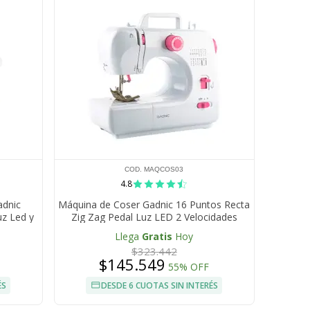
COD. MAQCOS03
4.8
adnic
Máquina de Coser Gadnic 16 Puntos Recta
uz Led y
Zig Zag Pedal Luz LED 2 Velocidades
Llega
Gratis
Hoy
$323.442
$145.549
55% OFF
ÉS
DESDE 6 CUOTAS SIN INTERÉS