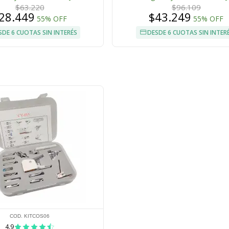
$63.220
$96.109
28.449
$43.249
55% OFF
55% OFF
SDE 6 CUOTAS SIN INTERÉS
DESDE 6 CUOTAS SIN INTER
COD. KITCOS06
4.9