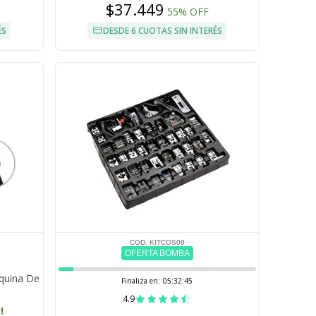
$37.449
55% OFF
ÉS
DESDE 6 CUOTAS SIN INTERÉS
COD. KITCOS08
OFERTA BOMBA
áquina De
Finaliza en:
05:32:44
4.9
!