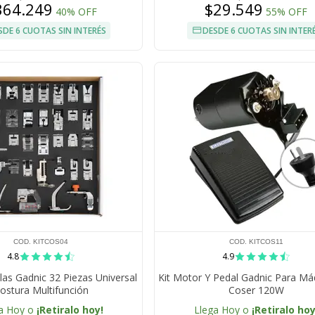
364.249
$29.549
40% OFF
55% OFF
SDE 6 CUOTAS SIN INTERÉS
DESDE 6 CUOTAS SIN INTER
COD. KITCOS04
COD. KITCOS11
4.8
4.9
las Gadnic 32 Piezas Universal
Kit Motor Y Pedal Gadnic Para M
ostura Multifunción
Coser 120W
a Hoy o
¡Retiralo hoy!
Llega Hoy o
¡Retiralo hoy