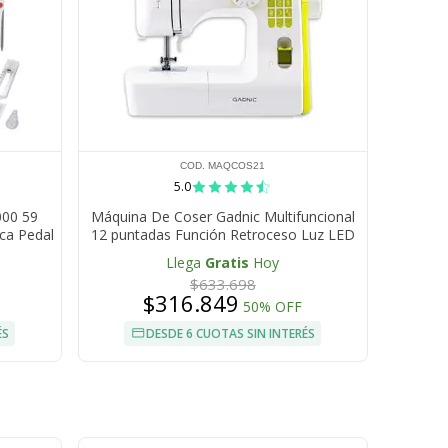
COD. MAQCOS21
5.0
000 59
Máquina De Coser Gadnic Multifuncional
ica Pedal
12 puntadas Función Retroceso Luz LED
Brazo Libre Velocidad Ajustable 71W
Llega
Gratis
Hoy
$633.698
$316.849
50% OFF
ÉS
DESDE 6 CUOTAS SIN INTERÉS