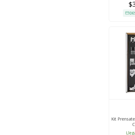
$
DE
Kit Prensate
C
Lleg