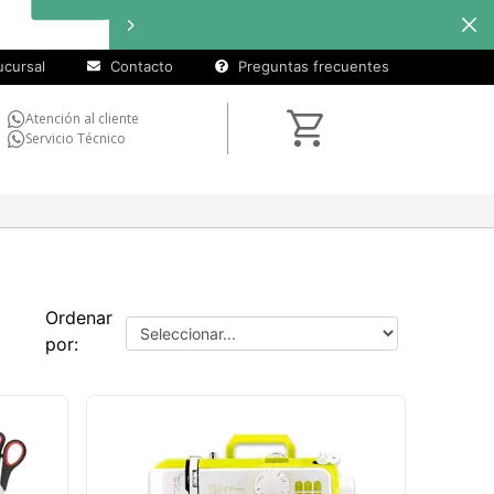
cuotas sin
Hasta
12
interés
en
seleccionados
cursal
Contacto
Preguntas frecuentes
Atención al cliente
Servicio Técnico
Ordenar
por: