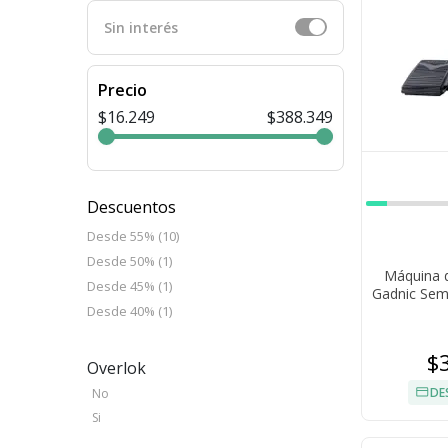
Sin interés
Precio
$16.249
$388.349
Descuentos
Desde 55% (10)
Desde 50% (1)
Máquina 
Desde 45% (1)
Gadnic Semi
Desde 40% (1)
$
Overlok
DE
No
Si