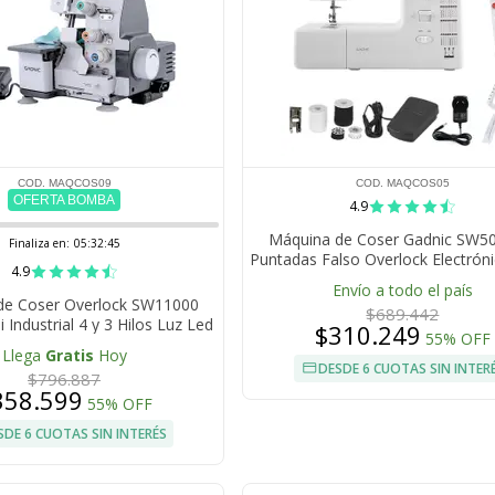
COD. MAQCOS09
COD. MAQCOS05
OFERTA BOMBA
4.9
Máquina de Coser Gadnic SW5
Finaliza en:
05:32:44
Puntadas Falso Overlock Electrón
4.9
Luz Led
Envío a todo el país
de Coser Overlock SW11000
$689.442
 Industrial 4 y 3 Hilos Luz Led
$310.249
55% OFF
Pedal 1000 Ppm
Llega
Gratis
Hoy
DESDE 6 CUOTAS SIN INTER
$796.887
358.599
55% OFF
SDE 6 CUOTAS SIN INTERÉS