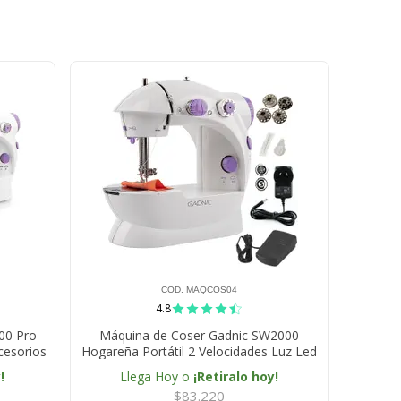
COD. MAQCOS04
4.8
00 Pro
Máquina de Coser Gadnic SW2000
cesorios
Hogareña Portátil 2 Velocidades Luz Led
!
Llega Hoy o
¡Retiralo hoy!
$83.220