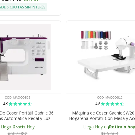
SDE 6 CUOTAS SIN INTERÉS
COD. MAQCOS22
COD. MAQCOS12
4.9
4.8
e Coser Portátil Gadnic 36
Máquina de Coser Gadnic SW20
s Automática Pedal y Luz
Hogareña Portátil Con Mesa y Ac
2 Velocidades Luz Led
Llega
Gratis
Hoy
Llega Hoy o
¡Retiralo hoy
$607.082
$65.664