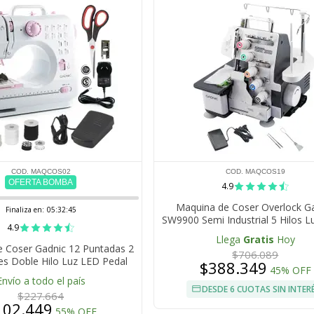
COD. MAQCOS02
COD. MAQCOS19
OFERTA BOMBA
4.9
Maquina de Coser Overlock G
Finaliza en:
05:32:44
SW9900 Semi Industrial 5 Hilos L
4.9
Pedal
Llega
Gratis
Hoy
 Coser Gadnic 12 Puntadas 2
$706.089
es Doble Hilo Luz LED Pedal
$388.349
45% OFF
Overlock 7.2W
Envío a todo el país
DESDE 6 CUOTAS SIN INTER
$227.664
102.449
55% OFF