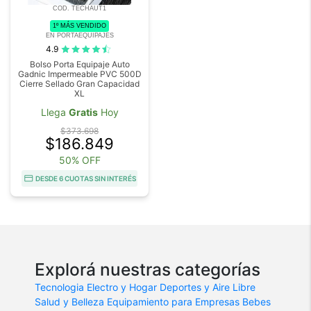
COD. TECHAUT1
1º MÁS VENDIDO
EN PORTAEQUIPAJES
4.9
Bolso Porta Equipaje Auto
Gadnic Impermeable PVC 500D
Cierre Sellado Gran Capacidad
XL
Llega
Gratis
Hoy
$373.698
$186.849
50% OFF
DESDE 6 CUOTAS SIN INTERÉS
Explorá nuestras categorías
Tecnologia
Electro y Hogar
Deportes y Aire Libre
Salud y Belleza
Equipamiento para Empresas
Bebes