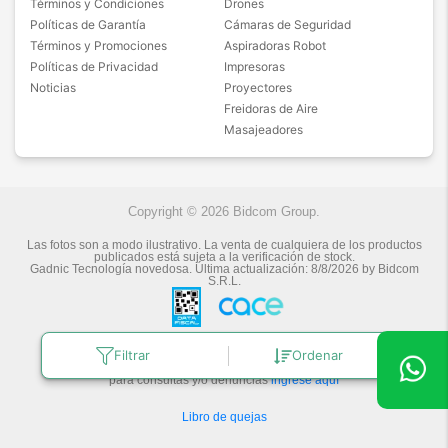
Términos y Condiciones
Drones
Políticas de Garantía
Cámaras de Seguridad
Términos y Promociones
Aspiradoras Robot
Políticas de Privacidad
Impresoras
Noticias
Proyectores
Freidoras de Aire
Masajeadores
Copyright © 2026 Bidcom Group.
Las fotos son a modo ilustrativo. La venta de cualquiera de los productos
publicados está sujeta a la verificación de stock.
Gadnic Tecnología novedosa.
Última actualización:
8/8/2026
by
Bidcom
S.R.L.
Botón de arrepentimiento
Filtrar
Ordenar
Defensa de las y los Consumidores
para consultas y/o denuncias
ingrese aquí
Libro de quejas