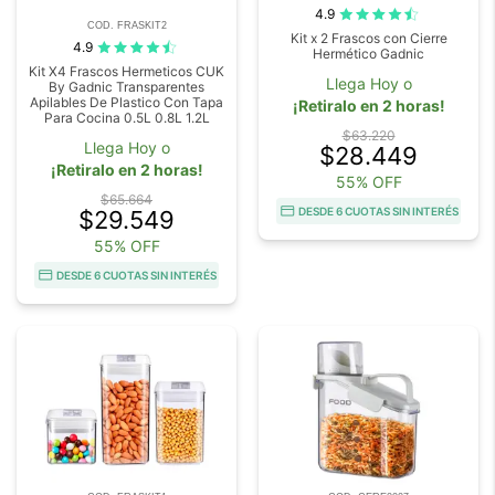
4.9
COD. FRASKIT2
Kit x 2 Frascos con Cierre
4.9
Hermético Gadnic
Kit X4 Frascos Hermeticos CUK
Llega Hoy o
By Gadnic Transparentes
Apilables De Plastico Con Tapa
¡Retiralo en 2 horas!
Para Cocina 0.5L 0.8L 1.2L
$63.220
Llega Hoy o
$28.449
¡Retiralo en 2 horas!
55% OFF
$65.664
DESDE 6 CUOTAS SIN INTERÉS
$29.549
55% OFF
DESDE 6 CUOTAS SIN INTERÉS