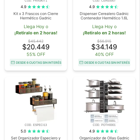
COD. FRASKIT1
COD. CERE0007
4.9
4.9
Kit x 3 Frascos con Cierre
Dispenser Cerealero Gadnic
Hermético Gadnic
Contenedor Hermético 1.6L
Llega Hoy o
Llega Hoy o
¡Retiralo en 2 horas!
¡Retiralo en 2 horas!
$45.442
$56.915
$20.449
$34.149
55% OFF
40% OFF
DESDE 6 CUOTAS SIN INTERÉS
DESDE 6 CUOTAS SIN INTERÉS
COD. ESPECI13
COD. POTH0001
5.0
4.9
Set Organizador Especiero y
Organizador de Ollas Gadnic