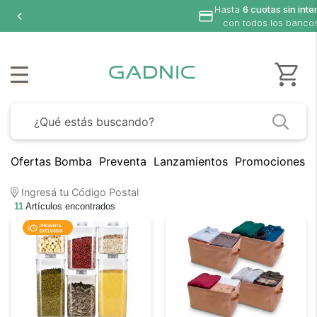
Hasta
6 cuotas sin interés
con todos los bancos
Ofertas Bomba
Preventa
Lanzamientos
Promociones B
Ingresá tu Código Postal
11
Artículos encontrados