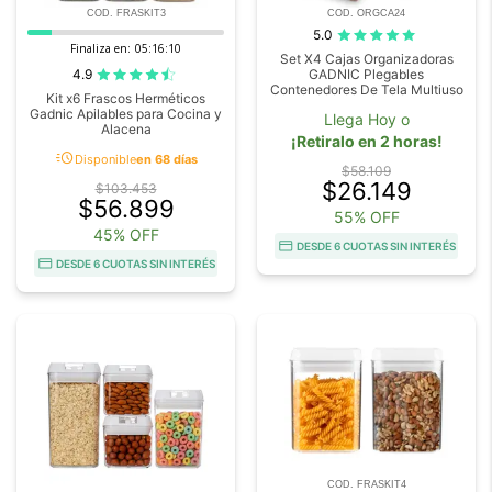
COD. FRASKIT3
COD. ORGCA24
5.0
Finaliza en:
05:16:10
Set X4 Cajas Organizadoras
4.9
GADNIC Plegables
Contenedores De Tela Multiuso
Kit x6 Frascos Herméticos
Gadnic Apilables para Cocina y
Llega Hoy o
Alacena
¡Retiralo en 2 horas!
acute
Disponible
en 68 días
$58.109
$26.149
$103.453
$56.899
55% OFF
45% OFF
DESDE 6 CUOTAS SIN INTERÉS
DESDE 6 CUOTAS SIN INTERÉS
COD. FRASKIT4