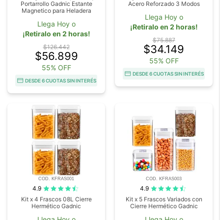
Portarrollo Gadnic Estante
Acero Reforzado 3 Modos
Magnetico para Heladera
Llega Hoy o
Llega Hoy o
¡Retiralo en 2 horas!
¡Retiralo en 2 horas!
$75.887
$34.149
$126.442
$56.899
55% OFF
55% OFF
DESDE 6 CUOTAS SIN INTERÉS
DESDE 6 CUOTAS SIN INTERÉS
COD. KFRAS001
COD. KFRAS003
4.9
4.9
Kit x 4 Frascos 08L Cierre
Kit x 5 Frascos Variados con
Hermético Gadnic
Cierre Hermético Gadnic
Llega Hoy o
Llega Hoy o