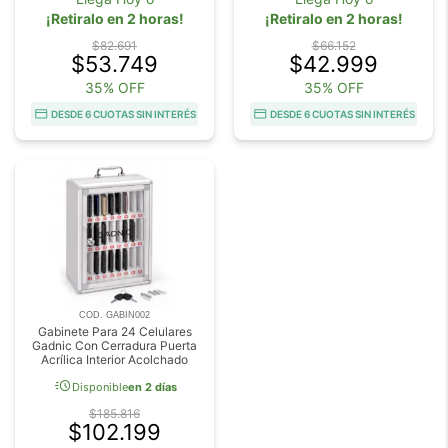
¡Retiralo en 2 horas!
¡Retiralo en 2 horas!
$82.691
$66.152
$53.749
$42.999
35% OFF
35% OFF
DESDE 6 CUOTAS SIN INTERÉS
DESDE 6 CUOTAS SIN INTERÉS
COD. GABIN002
Gabinete Para 24 Celulares
Gadnic Con Cerradura Puerta
Acrílica Interior Acolchado
acute
Disponible
en 2 días
$185.816
$102.199