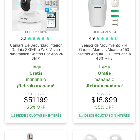
COD. P2P00126
COD. ACALAR04
5.0
4.9
Cámara De Seguridad Interior
Sensor de Movimiento PIR
Gadnic SX9-Pro WiFi Visión
Gadnic Alarmas Alcance 150
Panorámica Control Por App 2K
Metros Angulo 110 Frecuencia
3MP
433 MHz
Llega
Llega
Gratis
Gratis
mañana o
mañana o
¡Retiralo mañana!
¡Retiralo mañana!
$113.776
$35.331
$51.199
$15.899
55% OFF
55% OFF
DESDE 6 CUOTAS SIN INTERÉS
DESDE 6 CUOTAS SIN INTERÉS