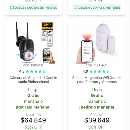
DESDE 6 CUOTAS SIN INTERÉS
DESDE 6 CUOTAS SIN INTERÉS
COD. P2P00052
COD. ALARMA02
4.8
4.9
Cámara de Seguridad Gadnic
Sensor Magnético Wifi Gadnic
Audio Bidireccional
para Puertas y Ventanas
Llega
Llega
Gratis
Gratis
mañana o
mañana o
¡Retiralo mañana!
¡Retiralo mañana!
$144.109
$88.109
$64.849
$39.649
55% OFF
55% OFF