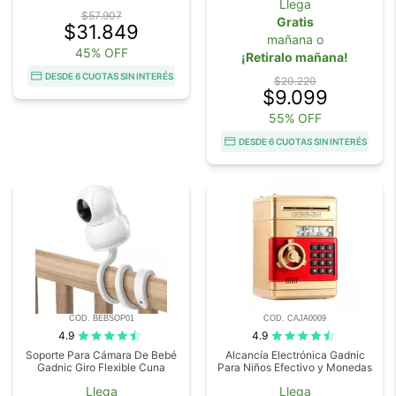
Llega
$57.907
Gratis
$31.849
mañana o
45% OFF
¡Retiralo mañana!
DESDE 6 CUOTAS SIN INTERÉS
$20.220
$9.099
55% OFF
DESDE 6 CUOTAS SIN INTERÉS
COD. BEBSOP01
COD. CAJA0009
4.9
4.9
Soporte Para Cámara De Bebé
Alcancía Electrónica Gadnic
Gadnic Giro Flexible Cuna
Para Niños Efectivo y Monedas
Llega
Llega