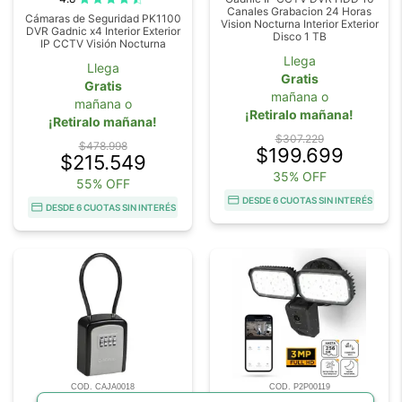
Canales Grabacion 24 Horas
Cámaras de Seguridad PK1100
Vision Nocturna Interior Exterior
DVR Gadnic x4 Interior Exterior
Disco 1 TB
IP CCTV Visión Nocturna
Llega
Llega
Gratis
Gratis
mañana o
mañana o
¡Retiralo mañana!
¡Retiralo mañana!
$307.229
$478.998
$199.699
$215.549
35% OFF
55% OFF
DESDE 6 CUOTAS SIN INTERÉS
DESDE 6 CUOTAS SIN INTERÉS
COD. CAJA0018
COD. P2P00119