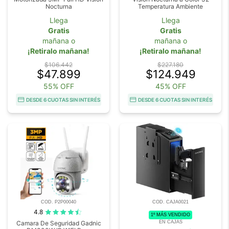
Nocturna
Temperatura Ambiente
Llega
Llega
Gratis
Gratis
mañana o
mañana o
¡Retiralo mañana!
¡Retiralo mañana!
$106.442
$227.180
$47.899
$124.949
55% OFF
45% OFF
DESDE 6 CUOTAS SIN INTERÉS
DESDE 6 CUOTAS SIN INTERÉS
COD. P2P00040
COD. CAJA0021
4.8
1º MÁS VENDIDO
EN CAJAS
Camara De Seguridad Gadnic