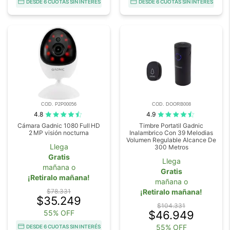
DESDE 6 CUOTAS SIN INTERÉS
DESDE 6 CUOTAS SIN INTERÉS
COD. P2P00056
COD. DOORB008
4.8
4.9
Cámara Gadnic 1080 Full HD
Timbre Portatil Gadnic
2 MP visión nocturna
Inalambrico Con 39 Melodias
Volumen Regulable Alcance De
Llega
300 Metros
Gratis
Llega
mañana o
Gratis
¡Retiralo mañana!
mañana o
$78.331
¡Retiralo mañana!
$35.249
$104.331
55% OFF
$46.949
55% OFF
DESDE 6 CUOTAS SIN INTERÉS