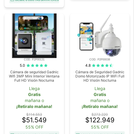
COD. P2P00131
COD. P2P00038
5.0
4.8
Cámara de seguridad Gadnic
Cámara de Seguridad Gadnic
Wifi 3MP Mini Interior Ventana
Domo Motorizado IP WiFi Full
Full HD Visión Nocturna
HD Visión Nocturna
Llega
Llega
Gratis
Gratis
mañana o
mañana o
¡Retiralo mañana!
¡Retiralo mañana!
$114.553
$273.220
$51.549
$122.949
55% OFF
55% OFF