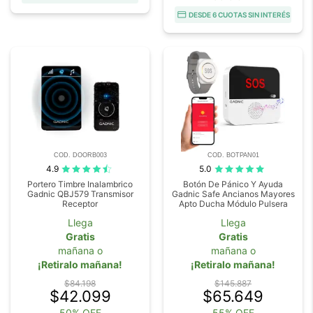
DESDE 6 CUOTAS SIN INTERÉS
COD. DOORB003
COD. BOTPAN01
4.9
5.0
Portero Timbre Inalambrico
Botón De Pánico Y Ayuda
Gadnic QBJ579 Transmisor
Gadnic Safe Ancianos Mayores
Receptor
Apto Ducha Módulo Pulsera
Llega
Llega
Gratis
Gratis
mañana o
mañana o
¡Retiralo mañana!
¡Retiralo mañana!
$84.198
$145.887
$42.099
$65.649
50% OFF
55% OFF