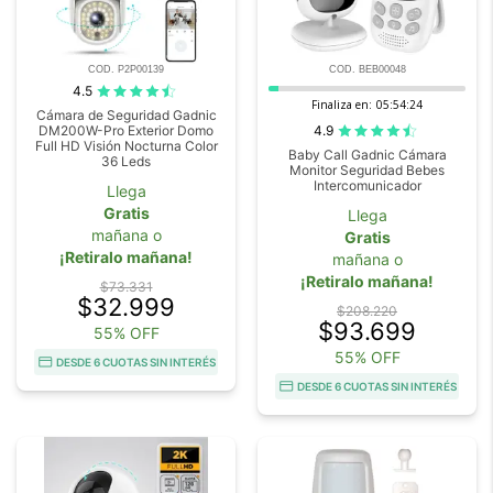
COD. P2P00139
COD. BEB00048
4.5
Finaliza en:
05:54:23
Cámara de Seguridad Gadnic
4.9
DM200W-Pro Exterior Domo
Full HD Visión Nocturna Color
Baby Call Gadnic Cámara
36 Leds
Monitor Seguridad Bebes
Intercomunicador
Llega
Gratis
Llega
mañana o
Gratis
¡Retiralo mañana!
mañana o
¡Retiralo mañana!
$73.331
$32.999
$208.220
$93.699
55% OFF
55% OFF
DESDE 6 CUOTAS SIN INTERÉS
DESDE 6 CUOTAS SIN INTERÉS