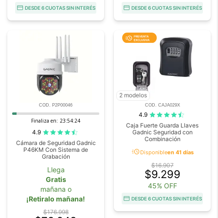
DESDE 6 CUOTAS SIN INTERÉS
DESDE 6 CUOTAS SIN INTERÉS
2 modelos
COD. P2P00046
COD. CAJA029X
4.9
Finaliza en:
23:54:23
Caja Fuerte Guarda Llaves
4.9
Gadnic Seguridad con
Combinación
Cámara de Seguridad Gadnic
P46KM Con Sistema de
acute
Disponible
en 41 días
Grabación
$16.907
Llega
$9.299
Gratis
45% OFF
mañana o
¡Retiralo mañana!
DESDE 6 CUOTAS SIN INTERÉS
$176.998