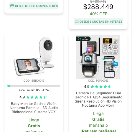
$480.748
$288.449
DESDE 6 CUOTAS SIN INTERÉS
40% OFF
DESDE 6 CUOTAS SIN INTERÉS
COD. BEB00042
COD. P2P00053
4.9
Finaliza en:
05:54:23
Cámara De Seguridad Dual
4.9
Gadnic P1-QQ4 Seguimiento
Sirena Resolución HD Visión
Baby Monitor Gadnic Visión
Nocturna App Móvil
Nocturna Pantalla LSD Audio
Bidireccional Sistema VOX
Llega
Gratis
Llega
mañana o
Gratis
¡Retiralo mañana!
mañana o