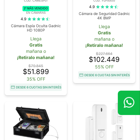
COD. CAMESP07
COD. P2P00055
4.9
1º MÁS VENDIDO
EN CÁMARAS
Cámara de Seguridad Gadnic
4K 8MP
4.9
Cámara Espía Oculta Gadnic
Llega
HD 1080P
Gratis
Llega
mañana o
Gratis
¡Retiralo mañana!
mañana o
$227.664
¡Retiralo mañana!
$102.449
$79.845
55% OFF
$51.899
DESDE 6 CUOTAS SIN INTERÉS
35% OFF
DESDE 6 CUOTAS SIN INTERÉS