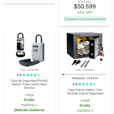
$112.442
$50.599
55% OFF
DESDE 6 CUOTAS SIN INTERÉS
COD. CAJA0008
COD. CAJA0001
4.9
Finaliza en:
23:54:23
Caja de Seguridad Portátil
4.8
Gadnic Para Llaves Apta
Exterior
Caja Fuerte Gadnic Con
Teclado Digital Seguridad
Llega
Gratis
Llega
mañana o
Gratis
¡Retiralo mañana!
mañana o