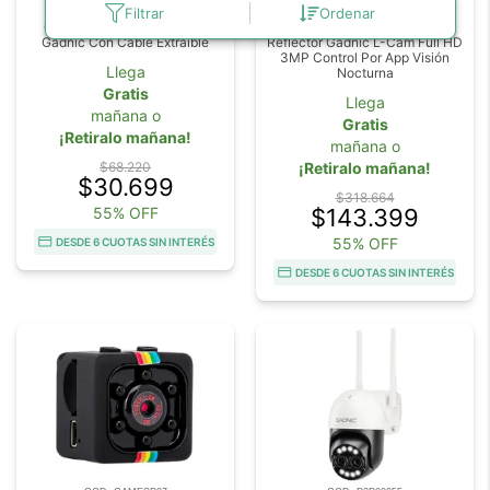
4.8
4.5
Filtrar
Ordenar
Caja Fuerte Guarda Llaves
Cámara De Seguridad Con
Gadnic Con Cable Extraíble
Reflector Gadnic L-Cam Full HD
3MP Control Por App Visión
Llega
Nocturna
Gratis
Llega
mañana o
Gratis
¡Retiralo mañana!
mañana o
$68.220
¡Retiralo mañana!
$30.699
$318.664
55% OFF
$143.399
55% OFF
DESDE 6 CUOTAS SIN INTERÉS
DESDE 6 CUOTAS SIN INTERÉS