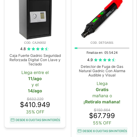
COD. CAJA0032
COD. DETGAS01
4.8
Finaliza en:
05:54:23
Caja Fuerte Gadnic Seguridad
4.9
Reforzada Digital Con Llave y
Teclado
Detector de Fuga de Gas
Natural Gadnic Con Alarma
Llega entre el
Audible y Visual
11/ago
Llega
y el
Gratis
14/ago
mañana o
$632.229
¡Retiralo mañana!
$410.949
$150.664
35% OFF
$67.799
DESDE 6 CUOTAS SIN INTERÉS
55% OFF
DESDE 6 CUOTAS SIN INTERÉS