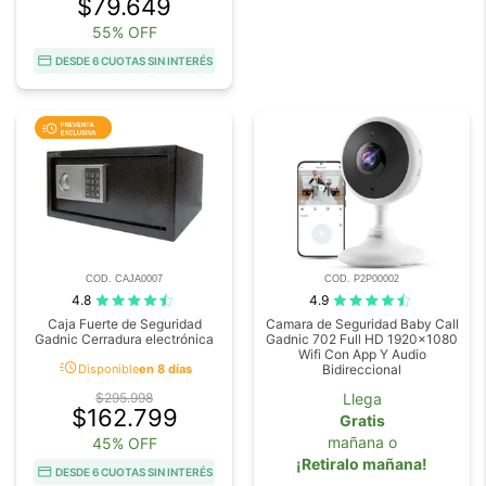
$79.649
55% OFF
DESDE 6 CUOTAS SIN INTERÉS
COD. CAJA0007
COD. P2P00002
4.8
4.9
Caja Fuerte de Seguridad
Camara de Seguridad Baby Call
Gadnic Cerradura electrónica
Gadnic 702 Full HD 1920x1080
Wifi Con App Y Audio
acute
Disponible
en 8 días
Bidireccional
$295.998
Llega
$162.799
Gratis
mañana o
45% OFF
¡Retiralo mañana!
DESDE 6 CUOTAS SIN INTERÉS