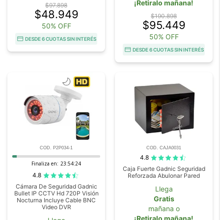
¡Retiralo mañana!
$97.898
$48.949
$190.898
$95.449
50% OFF
50% OFF
DESDE 6 CUOTAS SIN INTERÉS
DESDE 6 CUOTAS SIN INTERÉS
COD. P2P034-1
COD. CAJA0031
4.8
Finaliza en:
23:54:23
Caja Fuerte Gadnic Seguridad
4.8
Reforzada Abulonar Pared
Cámara De Seguridad Gadnic
Llega
Bullet IP CCTV Hd 720P Visión
Gratis
Nocturna Incluye Cable BNC
Video DVR
mañana o
¡Retiralo mañana!