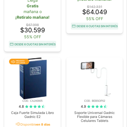
Llega
Gratis
$142.331
$64.049
mañana o
¡Retiralo mañana!
55% OFF
$67.998
DESDE 6 CUOTAS SIN INTERÉS
$30.599
55% OFF
DESDE 6 CUOTAS SIN INTERÉS
COD. CAJA0005
COD. BEBSOP02
4.8
4.9
Caja Fuerte Simulada Libro
Soporte Universal Gadnic
Gadnic E2
Flexible para Cámaras
Celulares Tablets
acute
Disponible
en 8 días