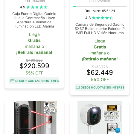
COD. CAJA0019
COD. P2P00037
4.9
Finaliza en:
05:54:23
Caja Fuerte Digital Gadnic
4.8
Huella Contraseña Llave
Apertura Automatica
Cámara de Seguridad Gadnic
Iluminacion LED Alarma
SX37 Bullet Interior Exterior IP
WiFi Full HD Visión Nocturna
Llega
Gratis
Llega
mañana o
Gratis
¡Retiralo mañana!
mañana o
¡Retiralo mañana!
$490.220
$220.599
$138.776
$62.449
55% OFF
55% OFF
DESDE 6 CUOTAS SIN INTERÉS
DESDE 6 CUOTAS SIN INTERÉS