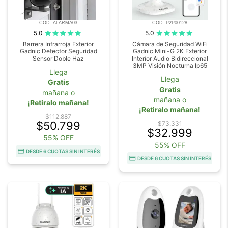
COD. ALARMA03
COD. P2P00128
5.0
5.0
Barrera Infrarroja Exterior
Cámara de Seguridad WiFi
Gadnic Detector Seguridad
Gadnic Mini-G 2K Exterior
Sensor Doble Haz
Interior Audio Bidireccional
3MP Visión Nocturna Ip65
Llega
Llega
Gratis
Gratis
mañana o
mañana o
¡Retiralo mañana!
¡Retiralo mañana!
$112.887
$50.799
$73.331
$32.999
55% OFF
55% OFF
DESDE 6 CUOTAS SIN INTERÉS
DESDE 6 CUOTAS SIN INTERÉS