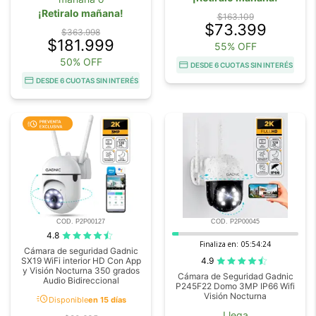
¡Retiralo mañana!
$163.109
$73.399
$363.998
$181.999
55% OFF
50% OFF
DESDE 6 CUOTAS SIN INTERÉS
DESDE 6 CUOTAS SIN INTERÉS
COD. P2P00127
COD. P2P00045
4.8
Finaliza en:
05:54:23
Cámara de seguridad Gadnic
4.9
SX19 WiFi interior HD Con App
y Visión Nocturna 350 grados
Cámara de Seguridad Gadnic
Audio Bidireccional
P245F22 Domo 3MP IP66 Wifi
Visión Nocturna
acute
Disponible
en 15 días
Llega