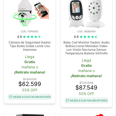
COD. P2P00051
COD. BEB00050
4.9
4.9
Cámara de Seguridad Gadnic
Baby Call Monitor Gadnic Audio
Tipo Bulbo Doble Lente Uso
Bidireccional Melodias Video
Interiores
con Visión Nocturna Sensor
Temperatura Bateria 540mAh
Llega
Llega
Gratis
Gratis
mañana o
mañana o
¡Retiralo mañana!
¡Retiralo mañana!
$139.109
$62.599
$175.098
$87.549
55% OFF
50% OFF
DESDE 6 CUOTAS SIN INTERÉS
DESDE 6 CUOTAS SIN INTERÉS