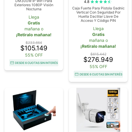
DM300W IP WIFI Para
4.8
Exteriores 1080P Visión
Caja Fuerte Para Pistola Gadnic
Nocturna
Vertical Con Seguridad Por
Huella Dactilar Llave De
Llega
Acceso Y Código PIN
Gratis
Llega
mañana o
Gratis
¡Retiralo mañana!
mañana o
$233.664
¡Retiralo mañana!
$105.149
$615.442
55% OFF
$276.949
DESDE 6 CUOTAS SIN INTERÉS
55% OFF
DESDE 6 CUOTAS SIN INTERÉS