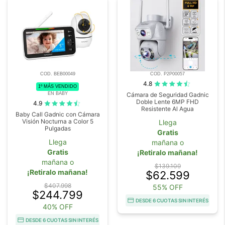
COD. BEB00049
COD. P2P00057
4.8
1º MÁS VENDIDO
EN BABY
Cámara de Seguridad Gadnic
Doble Lente 6MP FHD
4.9
Resistente Al Agua
Baby Call Gadnic con Cámara
Visión Nocturna a Color 5
Llega
Pulgadas
Gratis
Llega
mañana o
Gratis
¡Retiralo mañana!
mañana o
$139.109
¡Retiralo mañana!
$62.599
$407.998
55% OFF
$244.799
DESDE 6 CUOTAS SIN INTERÉS
40% OFF
DESDE 6 CUOTAS SIN INTERÉS