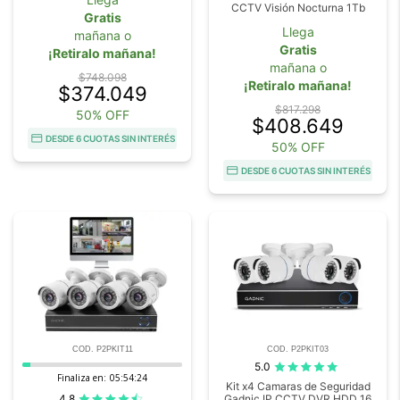
CCTV Visión Nocturna 1Tb
Gratis
Llega
mañana o
Gratis
¡Retiralo mañana!
mañana o
$748.098
¡Retiralo mañana!
$374.049
$817.298
50% OFF
$408.649
DESDE 6 CUOTAS SIN INTERÉS
50% OFF
DESDE 6 CUOTAS SIN INTERÉS
COD. P2PKIT11
COD. P2PKIT03
5.0
Finaliza en:
05:54:23
Kit x4 Camaras de Seguridad
4.8
Gadnic IP CCTV DVR HDD 16