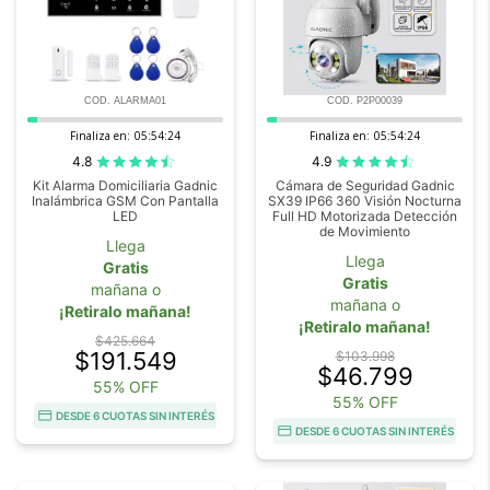
COD. ALARMA01
COD. P2P00039
Finaliza en:
05:54:23
Finaliza en:
05:54:23
4.8
4.9
Kit Alarma Domiciliaria Gadnic
Cámara de Seguridad Gadnic
Inalámbrica GSM Con Pantalla
SX39 IP66 360 Visión Nocturna
LED
Full HD Motorizada Detección
de Movimiento
Llega
Llega
Gratis
Gratis
mañana o
mañana o
¡Retiralo mañana!
¡Retiralo mañana!
$425.664
$191.549
$103.998
$46.799
55% OFF
55% OFF
DESDE 6 CUOTAS SIN INTERÉS
DESDE 6 CUOTAS SIN INTERÉS