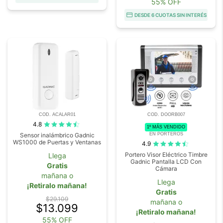
55% OFF
DESDE 6 CUOTAS SIN INTERÉS
COD. ACALAR01
COD. DOORB007
4.8
1º MÁS VENDIDO
EN PORTEROS
Sensor inalámbrico Gadnic
WS1000 de Puertas y Ventanas
4.9
Portero Visor Eléctrico Timbre
Llega
Gadnic Pantalla LCD Con
Gratis
Cámara
mañana o
Llega
¡Retiralo mañana!
Gratis
$29.109
mañana o
$13.099
¡Retiralo mañana!
55% OFF