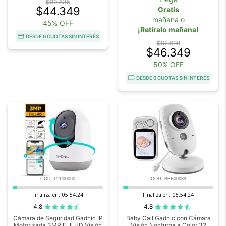
$80.635
$44.349
Gratis
mañana o
45% OFF
¡Retiralo mañana!
DESDE 6 CUOTAS SIN INTERÉS
$92.698
$46.349
50% OFF
DESDE 6 CUOTAS SIN INTERÉS
COD. P2P00090
COD. BEB00039
Finaliza en:
05:54:23
Finaliza en:
05:54:23
4.8
4.8
Cámara de Seguridad Gadnic IP
Baby Call Gadnic con Cámara
Motorizada 3MP Full HD Visión
Visión Nocturna a Color 32