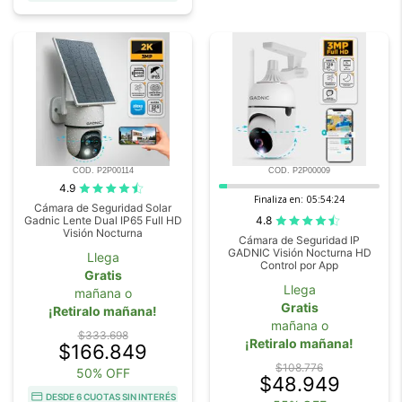
COD. P2P00114
COD. P2P00009
4.9
Finaliza en:
05:54:23
Cámara de Seguridad Solar
4.8
Gadnic Lente Dual IP65 Full HD
Visión Nocturna
Cámara de Seguridad IP
GADNIC Visión Nocturna HD
Llega
Control por App
Gratis
Llega
mañana o
Gratis
¡Retiralo mañana!
mañana o
$333.698
¡Retiralo mañana!
$166.849
$108.776
50% OFF
$48.949
DESDE 6 CUOTAS SIN INTERÉS