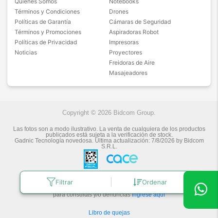
Quiénes Somos
Notebooks
Términos y Condiciones
Drones
Políticas de Garantía
Cámaras de Seguridad
Términos y Promociones
Aspiradoras Robot
Políticas de Privacidad
Impresoras
Noticias
Proyectores
Freidoras de Aire
Masajeadores
Copyright © 2026 Bidcom Group.
Las fotos son a modo ilustrativo. La venta de cualquiera de los productos
publicados está sujeta a la verificación de stock.
Gadnic Tecnología novedosa.
Última actualización:
7/8/2026
by
Bidcom
S.R.L.
Botón de arrepentimiento
Filtrar
Ordenar
Defensa de las y los Consumidores
para consultas y/o denuncias
ingrese aquí
Libro de quejas