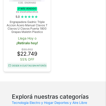
COD. ENGRA002
1º MÁS VENDIDO
EN ENGRAPADORAS
5.0
Engrapadora Gadnic Triple
Accion Acero Manual Clavos T
Clavos U Clavos Puerta 1800
Grapas Maletin Plastico
Llega Hoy o
¡Retiralo hoy!
$50.553
$22.749
55% OFF
DESDE 6 CUOTAS SIN INTERÉS
Explorá nuestras categorías
Tecnologia
Electro y Hogar
Deportes y Aire Libre