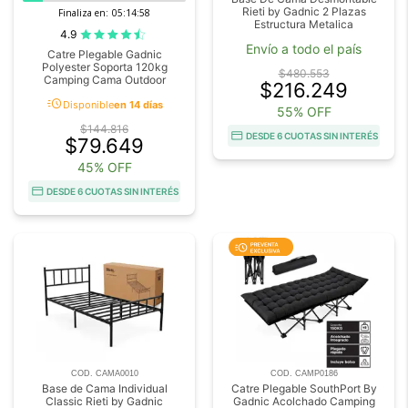
Rieti by Gadnic 2 Plazas
Finaliza en:
05:14:58
Estructura Metalica
4.9
Envío a todo el país
Catre Plegable Gadnic
Polyester Soporta 120kg
$480.553
Camping Cama Outdoor
$216.249
acute
Disponible
en 14 días
55% OFF
$144.816
DESDE 6 CUOTAS SIN INTERÉS
$79.649
45% OFF
DESDE 6 CUOTAS SIN INTERÉS
COD. CAMA0010
COD. CAMP0186
Base de Cama Individual
Catre Plegable SouthPort By
Classic Rieti by Gadnic
Gadnic Acolchado Camping