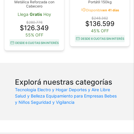
Metálica Reforzada con
Portátil 150kg
Cabecero
acute
Disponible
en 41 días
Llega
Gratis
Hoy
$248.362
$136.599
$280.776
$126.349
45% OFF
55% OFF
DESDE 6 CUOTAS SIN INTERÉS
DESDE 6 CUOTAS SIN INTERÉS
Explorá nuestras categorías
Tecnologia
Electro y Hogar
Deportes y Aire Libre
Salud y Belleza
Equipamiento para Empresas
Bebes
y Niños
Seguridad y Vigilancia