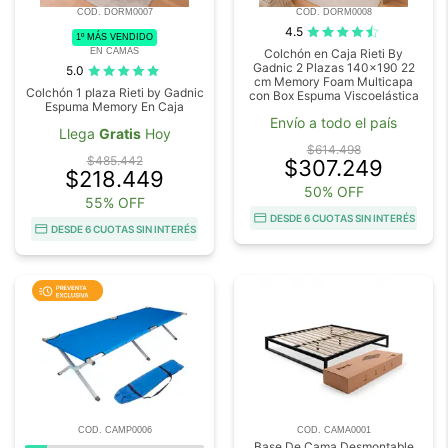
COD. DORM0007
COD. DORM0008
4.5
1º MÁS VENDIDO
EN CAMAS
Colchón en Caja Rieti By
Gadnic 2 Plazas 140x190 22
5.0
cm Memory Foam Multicapa
Colchón 1 plaza Rieti by Gadnic
con Box Espuma Viscoelástica
Espuma Memory En Caja
Envío a todo el país
Llega
Gratis
Hoy
$614.498
$485.442
$307.249
$218.449
50% OFF
55% OFF
DESDE 6 CUOTAS SIN INTERÉS
DESDE 6 CUOTAS SIN INTERÉS
COD. CAMP0006
COD. CAMA0001
Base De Cama Desmontable