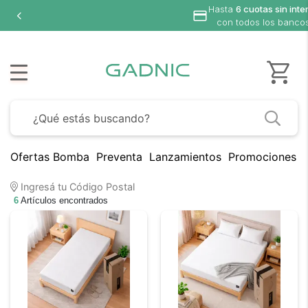
Hasta
6 cuotas sin inte
con todos los banco
Ofertas Bomba
Preventa
Lanzamientos
Promociones B
Ingresá tu Código Postal
6
Artículos encontrados