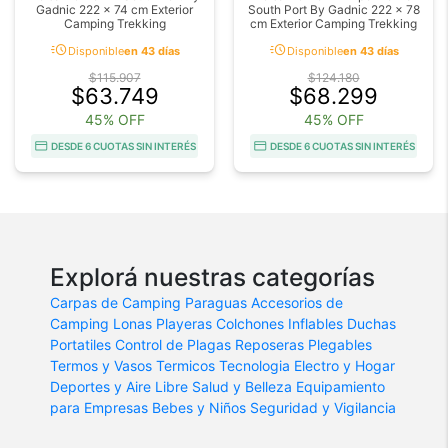
Gadnic 222 x 74 cm Exterior
South Port By Gadnic 222 x 78
Camping Trekking
cm Exterior Camping Trekking
acute
acute
Disponible
en 43 días
Disponible
en 43 días
$115.907
$124.180
$63.749
$68.299
45% OFF
45% OFF
DESDE 6 CUOTAS SIN INTERÉS
DESDE 6 CUOTAS SIN INTERÉS
Explorá nuestras categorías
Carpas de Camping
Paraguas
Accesorios de
Camping
Lonas Playeras
Colchones Inflables
Duchas
Portatiles
Control de Plagas
Reposeras Plegables
Termos y Vasos Termicos
Tecnologia
Electro y Hogar
Deportes y Aire Libre
Salud y Belleza
Equipamiento
para Empresas
Bebes y Niños
Seguridad y Vigilancia