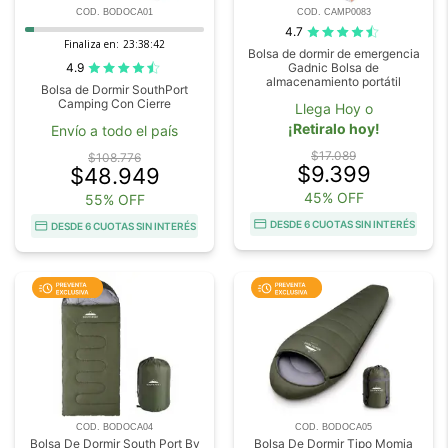
COD. BODOCA01
COD. CAMP0083
4.7
Finaliza en:
23:38:42
Bolsa de dormir de emergencia
4.9
Gadnic Bolsa de
almacenamiento portátil
Bolsa de Dormir SouthPort
Camping Con Cierre
Llega Hoy o
¡Retiralo hoy!
Envío a todo el país
$17.089
$108.776
$9.399
$48.949
45% OFF
55% OFF
DESDE 6 CUOTAS SIN INTERÉS
DESDE 6 CUOTAS SIN INTERÉS
COD. BODOCA04
COD. BODOCA05
Bolsa De Dormir South Port By
Bolsa De Dormir Tipo Momia