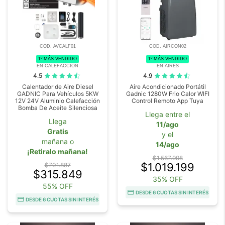
COD. AVCALF01
COD. AIRCON02
1º MÁS VENDIDO
1º MÁS VENDIDO
EN CALEFACCION
EN AIRES
4.5
4.9
Calentador de Aire Diesel
Aire Acondicionado Portátil
GADNIC Para Vehículos 5KW
Gadnic 1280W Frio Calor WIFI
12V 24V Aluminio Calefacción
Control Remoto App Tuya
Bomba De Aceite Silenciosa
Llega entre el
Llega
11/ago
Gratis
y el
mañana o
14/ago
¡Retiralo mañana!
$1.567.998
$1.019.199
$701.887
$315.849
35% OFF
55% OFF
DESDE 6 CUOTAS SIN INTERÉS
DESDE 6 CUOTAS SIN INTERÉS