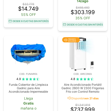
14/ago
$32.776
$14.749
$466.460
$303.199
55% OFF
35% OFF
DESDE 6 CUOTAS SIN INTERÉS
DESDE 6 CUOTAS SIN INTERÉS
COD. FUNAIR01
COD. AIRCON01
4.9
4.8
Funda Cobertor de Limpieza
Aire Acondicionado Portátil
Gadnic para Aire
Gadnic 2600 W 2300 Frigorias
Acondicionado Impermeable
Frio con Control Remoto
acute
Llega
Disponible
en 21 días
Gratis
$1.341.816
mañana o
$737.999