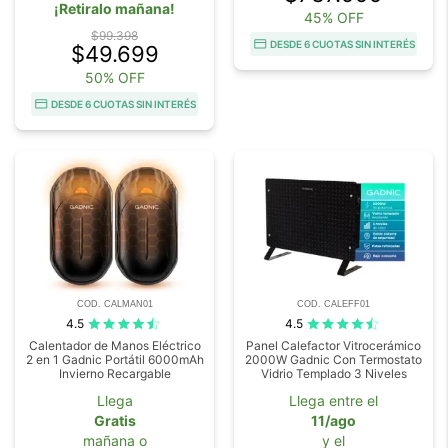
¡Retiralo mañana!
45% OFF
$99.398
DESDE 6 CUOTAS SIN INTERÉS
$49.699
50% OFF
DESDE 6 CUOTAS SIN INTERÉS
COD. CALMAN01
COD. CALEFF01
4.5
4.5
Calentador de Manos Eléctrico
Panel Calefactor Vitrocerámico
2 en 1 Gadnic Portátil 6000mAh
2000W Gadnic Con Termostato
Invierno Recargable
Vidrio Templado 3 Niveles
Llega
Llega entre el
Gratis
11/ago
mañana o
y el