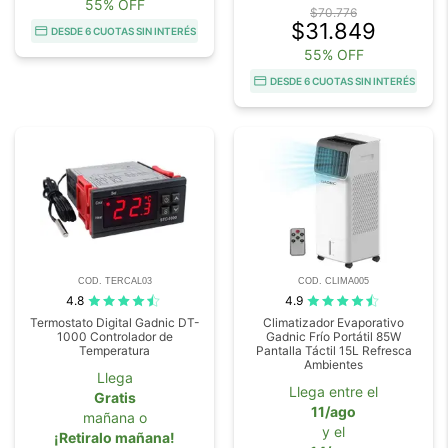
55% OFF
$70.776
$31.849
DESDE 6 CUOTAS SIN INTERÉS
55% OFF
DESDE 6 CUOTAS SIN INTERÉS
COD. TERCAL03
COD. CLIMA005
4.8
4.9
Termostato Digital Gadnic DT-
Climatizador Evaporativo
1000 Controlador de
Gadnic Frío Portátil 85W
Temperatura
Pantalla Táctil 15L Refresca
Ambientes
Llega
Llega entre el
Gratis
11/ago
mañana o
y el
¡Retiralo mañana!