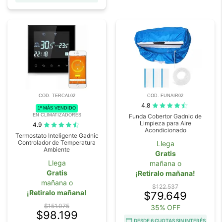
COD. TERCAL02
COD. FUNAIR02
4.8
1º MÁS VENDIDO
EN CLIMATIZADORES
Funda Cobertor Gadnic de
Limpieza para Aire
4.9
Acondicionado
Termostato Inteligente Gadnic
Controlador de Temperatura
Llega
Ambiente
Gratis
Llega
mañana o
Gratis
¡Retiralo mañana!
mañana o
$122.537
¡Retiralo mañana!
$79.649
$151.075
35% OFF
$98.199
DESDE 6 CUOTAS SIN INTERÉS