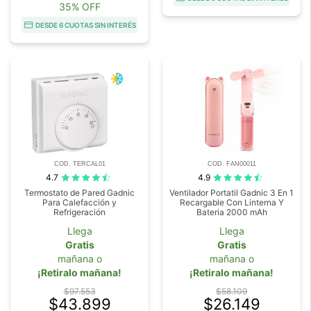
35% OFF
DESDE 6 CUOTAS SIN INTERÉS
COD. TERCAL01
COD. FAN00011
4.7
4.9
Termostato de Pared Gadnic
Ventilador Portatil Gadnic 3 En 1
Para Calefacción y
Recargable Con Linterna Y
Refrigeración
Bateria 2000 mAh
Llega
Llega
Gratis
Gratis
mañana o
mañana o
¡Retiralo mañana!
¡Retiralo mañana!
$97.553
$58.109
$43.899
$26.149