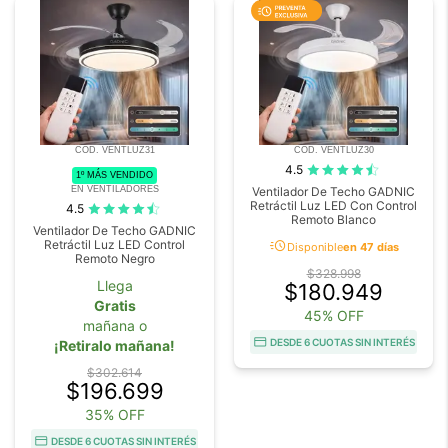
COD. VENTLUZ31
COD. VENTLUZ30
4.5
1º MÁS VENDIDO
EN VENTILADORES
Ventilador De Techo GADNIC
Retráctil Luz LED Con Control
4.5
Remoto Blanco
Ventilador De Techo GADNIC
acute
Retráctil Luz LED Control
Disponible
en 47 días
Remoto Negro
$328.998
Llega
$180.949
Gratis
45% OFF
mañana o
DESDE 6 CUOTAS SIN INTERÉS
¡Retiralo mañana!
$302.614
$196.699
35% OFF
DESDE 6 CUOTAS SIN INTERÉS