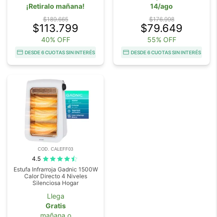
¡Retiralo mañana!
14/ago
$189.665
$176.998
$113.799
$79.649
40% OFF
55% OFF
DESDE 6 CUOTAS SIN INTERÉS
DESDE 6 CUOTAS SIN INTERÉS
COD. CALEFF03
4.5
Estufa Infrarroja Gadnic 1500W
Calor Directo 4 Niveles
Silenciosa Hogar
Llega
Gratis
mañana o