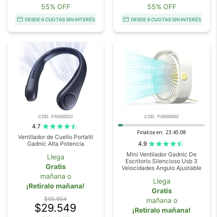
55% OFF
55% OFF
DESDE 6 CUOTAS SIN INTERÉS
DESDE 6 CUOTAS SIN INTERÉS
COD. FAN00010
COD. FAN00002
4.7
Finaliza en:
23:45:08
Ventilador de Cuello Portatil
4.9
Gadnic Alta Potencia
Mini Ventilador Gadnic De
Llega
Escritorio Silencioso Usb 3
Gratis
Velocidades Angulo Ajustable
mañana o
Llega
¡Retiralo mañana!
Gratis
$65.664
mañana o
$29.549
¡Retiralo mañana!