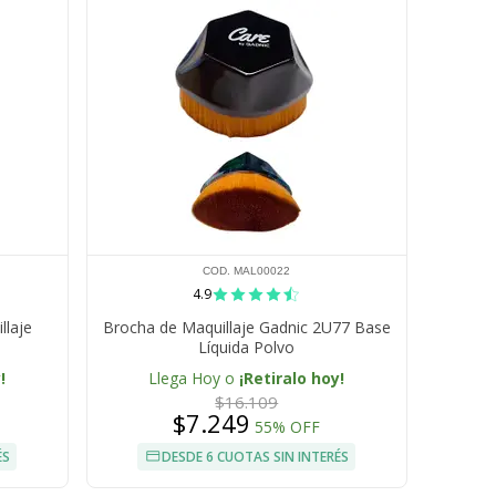
COD. MAL00022
4.9
llaje
Brocha de Maquillaje Gadnic 2U77 Base
Líquida Polvo
!
Llega Hoy o
¡Retiralo hoy!
$16.109
$7.249
55% OFF
ÉS
DESDE 6 CUOTAS SIN INTERÉS