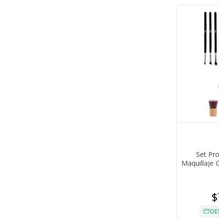
Set Pr
Maquillaje 
$
DE