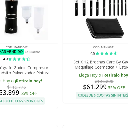
COD. MANI0047
COD. MANI0011
 MÁS VENDIDO
En Brochas
4.9
4.9
Set X 12 Brochas Care By Ga
Maquillaje Cosmetica + Estu
rógrafo Gadnic Compresor
pósito Pulverizador Pintura
Llega Hoy o
¡Retiralo hoy
a Hoy o
¡Retiralo hoy!
$136.220
$61.299
$119.776
55% OFF
53.899
55% OFF
DESDE 6 CUOTAS SIN INTER
SDE 6 CUOTAS SIN INTERÉS