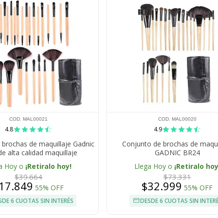
COD. MAL00021
COD. MAL00020
4.8
4.9
 brochas de maquillaje Gadnic
Conjunto de brochas de maqui
e alta calidad maquillaje
GADNIC BR24
personalizado
a Hoy o
¡Retiralo hoy!
Llega Hoy o
¡Retiralo hoy
$39.664
$73.331
17.849
$32.999
55% OFF
55% OFF
SDE 6 CUOTAS SIN INTERÉS
DESDE 6 CUOTAS SIN INTER