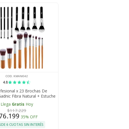
COD. KMANI042
4.8
ofesional x 23 Brochas De
Gadnic Fibra Natural + Estuche
Llega
Gratis
Hoy
$117.229
76.199
35% OFF
SDE 6 CUOTAS SIN INTERÉS