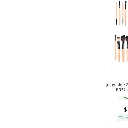
Juego de 32
BR32 d
Lleg
$
DE