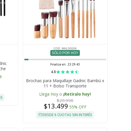
COD. MAL00006
SÓLO POR HOY
dnic
Finaliza en:
23:29:42
che
4.8
!
Brochas para Maquillaje Gadnic Bambú x
11 + Bolso Transporte
Llega Hoy o
¡Retiralo hoy!
ÉS
$29.998
$13.499
55% OFF
DESDE 6 CUOTAS SIN INTERÉS