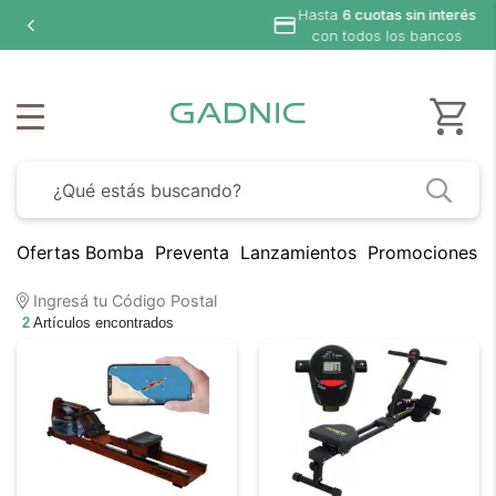
Hasta
6 cuotas sin interés
con todos los bancos
Ofertas Bomba
Preventa
Lanzamientos
Promociones B
Ingresá tu Código Postal
2
Artículos encontrados