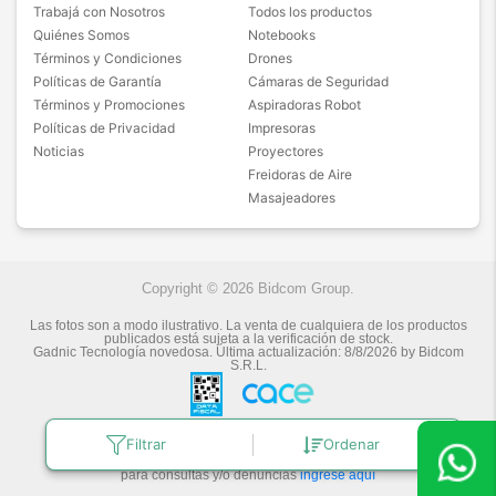
Trabajá con Nosotros
Todos los productos
Quiénes Somos
Notebooks
Términos y Condiciones
Drones
Políticas de Garantía
Cámaras de Seguridad
Términos y Promociones
Aspiradoras Robot
Políticas de Privacidad
Impresoras
Noticias
Proyectores
Freidoras de Aire
Masajeadores
Copyright © 2026 Bidcom Group.
Las fotos son a modo ilustrativo. La venta de cualquiera de los productos
publicados está sujeta a la verificación de stock.
Gadnic Tecnología novedosa.
Última actualización:
8/8/2026
by
Bidcom
S.R.L.
Filtrar
Ordenar
Botón de arrepentimiento
Defensa de las y los Consumidores
para consultas y/o denuncias
ingrese aquí