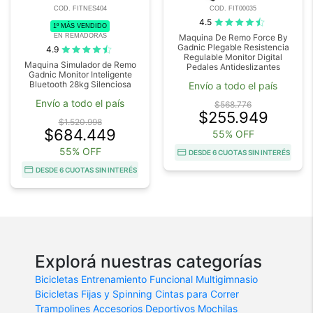
COD. FITNES404
COD. FIT00035
4.5
1º MÁS VENDIDO
EN REMADORAS
Maquina De Remo Force By
Gadnic Plegable Resistencia
4.9
Regulable Monitor Digital
Maquina Simulador de Remo
Pedales Antideslizantes
Gadnic Monitor Inteligente
Bluetooth 28kg Silenciosa
Envío a todo el país
Envío a todo el país
$568.776
$255.949
$1.520.998
$684.449
55% OFF
55% OFF
DESDE 6 CUOTAS SIN INTERÉS
DESDE 6 CUOTAS SIN INTERÉS
Explorá nuestras categorías
Bicicletas
Entrenamiento Funcional
Multigimnasio
Bicicletas Fijas y Spinning
Cintas para Correr
Trampolines
Accesorios Deportivos
Mochilas