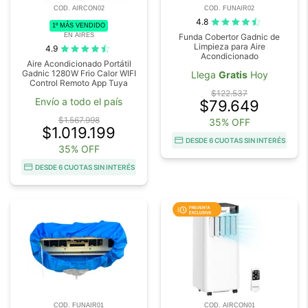
COD. AIRCON02
COD. FUNAIR02
4.8
1º MÁS VENDIDO
EN AIRES
Funda Cobertor Gadnic de
Limpieza para Aire
4.9
Acondicionado
Aire Acondicionado Portátil
Gadnic 1280W Frio Calor WIFI
Llega
Gratis
Hoy
Control Remoto App Tuya
$122.537
Envío a todo el país
$79.649
$1.567.998
35% OFF
$1.019.199
DESDE 6 CUOTAS SIN INTERÉS
35% OFF
DESDE 6 CUOTAS SIN INTERÉS
COD. FUNAIR01
COD. AIRCON01