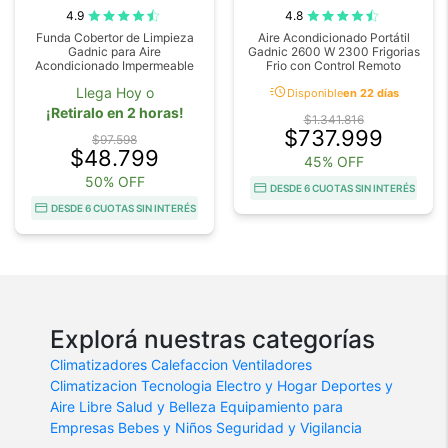
4.9
4.8
Funda Cobertor de Limpieza
Aire Acondicionado Portátil
Gadnic para Aire
Gadnic 2600 W 2300 Frigorias
Acondicionado Impermeable
Frio con Control Remoto
acute
Llega Hoy o
Disponible
en 22 días
¡Retiralo en 2 horas!
$1.341.816
$737.999
$97.598
$48.799
45% OFF
50% OFF
DESDE 6 CUOTAS SIN INTERÉS
DESDE 6 CUOTAS SIN INTERÉS
Explorá nuestras categorías
Climatizadores
Calefaccion
Ventiladores
Climatizacion
Tecnologia
Electro y Hogar
Deportes y
Aire Libre
Salud y Belleza
Equipamiento para
Empresas
Bebes y Niños
Seguridad y Vigilancia