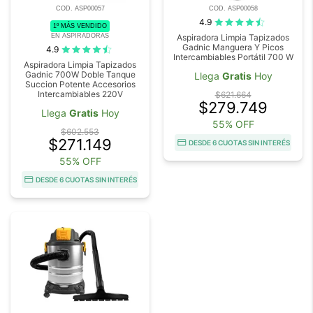
COD. ASP00057
COD. ASP00058
4.9
1º MÁS VENDIDO
EN ASPIRADORAS
Aspiradora Limpia Tapizados
Gadnic Manguera Y Picos
4.9
Intercambiables Portátil 700 W
Aspiradora Limpia Tapizados
Gadnic 700W Doble Tanque
Llega
Gratis
Hoy
Succion Potente Accesorios
Intercambiables 220V
$621.664
$279.749
Llega
Gratis
Hoy
55% OFF
$602.553
$271.149
DESDE 6 CUOTAS SIN INTERÉS
55% OFF
DESDE 6 CUOTAS SIN INTERÉS