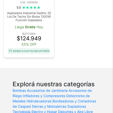
COD. ASP00054
5.0
Aspiradora Industrial Gadnic 25
Lts De Tacho Sin Bolsa 1200W
Función Sopladora
Llega
Gratis
Hoy
$277.664
$124.949
55% OFF
DESDE 6 CUOTAS SIN INTERÉS
Explorá nuestras categorías
Bombas
Accesorios de Jardineria
Accesorios de
Riego
Infladores y Compresores
Detectores de
Metales
Hidrolavadoras
Bordeadoras y Cortadoras
de Cesped
Sierras y Motosierras
Sopladoras
Tecnologia
Electro y Hogar
Deportes y Aire Libre