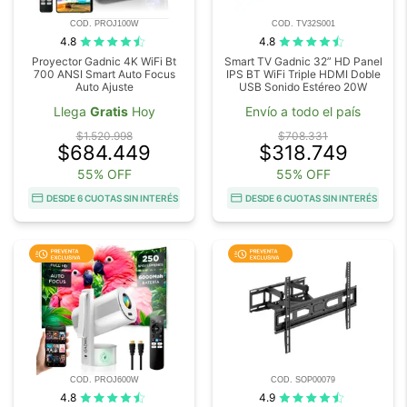
COD. PROJ100W
COD. TV32S001
4.8
4.8
Proyector Gadnic 4K WiFi Bt
Smart TV Gadnic 32” HD Panel
700 ANSI Smart Auto Focus
IPS BT WiFi Triple HDMI Doble
Auto Ajuste
USB Sonido Estéreo 20W
Llega
Gratis
Hoy
Envío a todo el país
$1.520.998
$708.331
$684.449
$318.749
55% OFF
55% OFF
DESDE 6 CUOTAS SIN INTERÉS
DESDE 6 CUOTAS SIN INTERÉS
COD. PROJ600W
COD. SOP00079
4.8
4.9