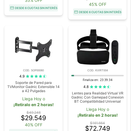
35% OFF
45% OFF
DESDE 6 CUOTAS SIN INTERÉS
DESDE 6 CUOTAS SIN INTERÉS
COD. SOP00060
COD. KVIRT004
4.9
Finaliza en:
23:39:33
Soporte de Pared para
4.8
TVMonitor Gadnic Extensible 14
a 42 Pulgadas
Lentes para Realidad Virtual VR
Gadnic Con Gamepad Conexion
Llega Hoy o
BT Compatibilidad Universal
¡Retiralo en 2 horas!
Llega Hoy o
$49.248
¡Retiralo en 2 horas!
$29.549
$161.664
40% OFF
$72.749