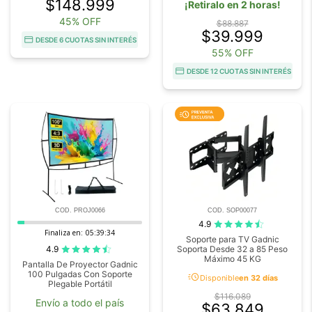
$148.999
¡Retiralo en 2 horas!
45% OFF
$88.887
$39.999
DESDE 6 CUOTAS SIN INTERÉS
55% OFF
DESDE 12 CUOTAS SIN INTERÉS
COD. PROJ0066
COD. SOP00077
4.9
Finaliza en:
05:39:33
Soporte para TV Gadnic
4.9
Soporta Desde 32 a 85 Peso
Máximo 45 KG
Pantalla De Proyector Gadnic
100 Pulgadas Con Soporte
acute
Disponible
en 32 días
Plegable Portátil
$116.089
Envío a todo el país
$63.849