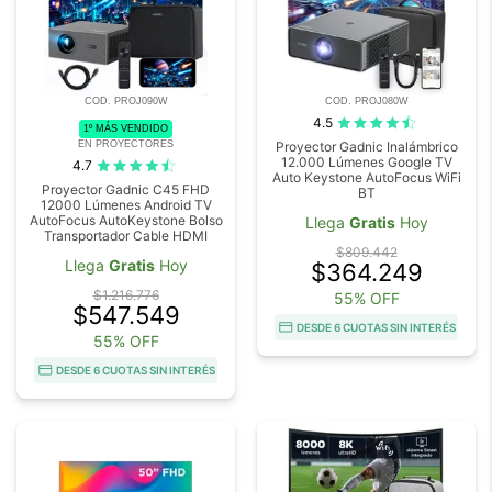
COD. PROJ090W
COD. PROJ080W
4.5
1º MÁS VENDIDO
EN PROYECTORES
Proyector Gadnic Inalámbrico
12.000 Lúmenes Google TV
4.7
Auto Keystone AutoFocus WiFi
Proyector Gadnic C45 FHD
BT
12000 Lúmenes Android TV
AutoFocus AutoKeystone Bolso
Llega
Gratis
Hoy
Transportador Cable HDMI
$809.442
Llega
Gratis
Hoy
$364.249
$1.216.776
55% OFF
$547.549
DESDE 6 CUOTAS SIN INTERÉS
55% OFF
DESDE 6 CUOTAS SIN INTERÉS