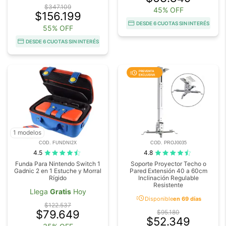
$347.109
45% OFF
$156.199
DESDE 6 CUOTAS SIN INTERÉS
55% OFF
DESDE 6 CUOTAS SIN INTERÉS
1 modelos
COD. FUNDNI2X
COD. PROJ0035
4.5
4.8
Funda Para Nintendo Switch 1
Soporte Proyector Techo o
Gadnic 2 en 1 Estuche y Morral
Pared Extensión 40 a 60cm
Rígido
Inclinación Regulable
Resistente
Llega
Gratis
Hoy
acute
Disponible
en 69 días
$122.537
$79.649
$95.180
$52.349