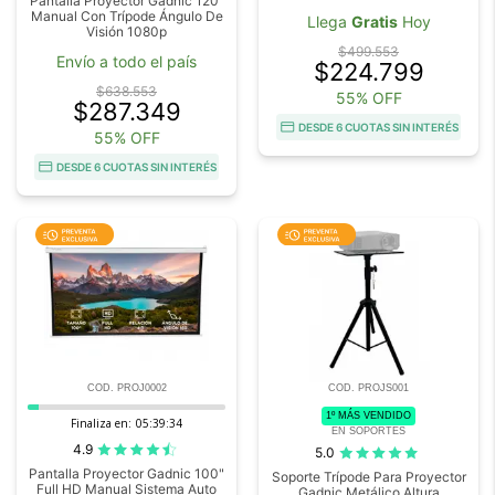
Pantalla Proyector Gadnic 120"
Manual Con Trípode Ángulo De
Llega
Gratis
Hoy
Visión 1080p
$499.553
Envío a todo el país
$224.799
$638.553
55% OFF
$287.349
DESDE 6 CUOTAS SIN INTERÉS
55% OFF
DESDE 6 CUOTAS SIN INTERÉS
COD. PROJ0002
COD. PROJS001
1º MÁS VENDIDO
Finaliza en:
05:39:33
EN SOPORTES
4.9
5.0
Pantalla Proyector Gadnic 100"
Soporte Trípode Para Proyector
Full HD Manual Sistema Auto
Gadnic Metálico Altura