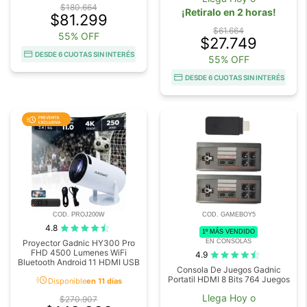
$180.664
¡Retiralo en 2 horas!
$81.299
$61.664
55% OFF
$27.749
DESDE 6 CUOTAS SIN INTERÉS
55% OFF
DESDE 6 CUOTAS SIN INTERÉS
COD. PROJ200W
COD. GAMEBOY5
4.8
1º MÁS VENDIDO
EN CONSOLAS
Proyector Gadnic HY300 Pro
FHD 4500 Lumenes WiFi
4.9
Bluetooth Android 11 HDMI USB
Consola De Juegos Gadnic
acute
Portatil HDMI 8 Bits 764 Juegos
Disponible
en 11 días
Llega Hoy o
$270.907