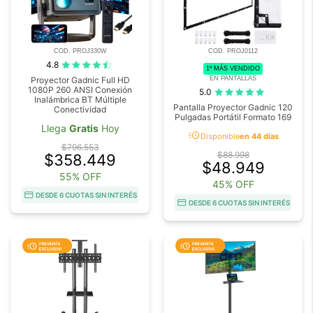
COD. PROJ330W
COD. PROJ0112
4.8
1º MÁS VENDIDO
EN PANTALLAS
Proyector Gadnic Full HD
1080P 260 ANSI Conexión
5.0
Inalámbrica BT Múltiple
Pantalla Proyector Gadnic 120
Conectividad
Pulgadas Portátil Formato 169
Llega
Gratis
Hoy
acute
Disponible
en 44 días
$796.553
$88.998
$358.449
$48.949
55% OFF
45% OFF
DESDE 6 CUOTAS SIN INTERÉS
DESDE 6 CUOTAS SIN INTERÉS