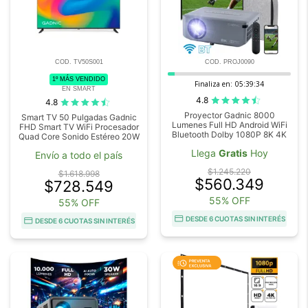
COD. TV50S001
COD. PROJ0090
1º MÁS VENDIDO
Finaliza en:
05:39:33
EN SMART
4.8
4.8
Proyector Gadnic 8000
Smart TV 50 Pulgadas Gadnic
Lumenes Full HD Android WiFi
FHD Smart TV WiFi Procesador
Bluetooth Dolby 1080P 8K 4K
Quad Core Sonido Estéreo 20W
Llega
Gratis
Hoy
Envío a todo el país
$1.245.220
$1.618.998
$560.349
$728.549
55% OFF
55% OFF
DESDE 6 CUOTAS SIN INTERÉS
DESDE 6 CUOTAS SIN INTERÉS