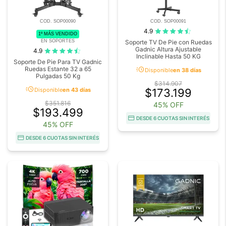
COD. SOP00090
COD. SOP00091
4.9
1º MÁS VENDIDO
EN SOPORTES
Soporte TV De Pie con Ruedas
Gadnic Altura Ajustable
4.9
Inclinable Hasta 50 KG
Soporte De Pie Para TV Gadnic
acute
Ruedas Estante 32 a 65
Disponible
en 38 días
Pulgadas 50 Kg
$314.907
acute
Disponible
en 43 días
$173.199
$351.816
45% OFF
$193.499
DESDE 6 CUOTAS SIN INTERÉS
45% OFF
DESDE 6 CUOTAS SIN INTERÉS