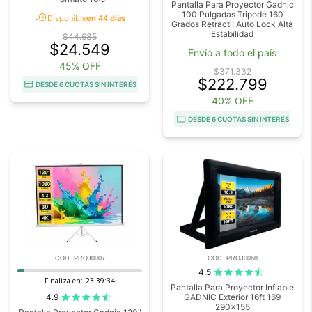
Pantalla Para Proyector Gadnic
100 Pulgadas Tripode 160
acute
Disponible
en 44 días
Grados Retractil Auto Lock Alta
Estabilidad
$44.635
$24.549
Envío a todo el país
45% OFF
$371.332
$222.799
DESDE 6 CUOTAS SIN INTERÉS
40% OFF
DESDE 6 CUOTAS SIN INTERÉS
COD. PROJ0007
COD. PROJ0068
4.5
Finaliza en:
23:39:33
Pantalla Para Proyector Inflable
4.9
GADNIC Exterior 16ft 169
290x155