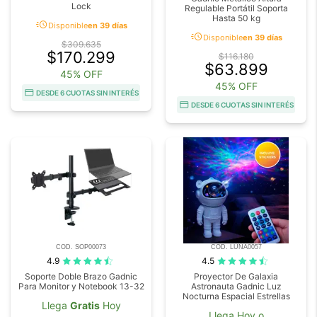
Lock
Regulable Portátil Soporta
Hasta 50 kg
acute
Disponible
en 39 días
acute
Disponible
en 39 días
$309.635
$170.299
$116.180
$63.899
45% OFF
45% OFF
DESDE 6 CUOTAS SIN INTERÉS
DESDE 6 CUOTAS SIN INTERÉS
COD. SOP00073
COD. LUNA0057
4.9
4.5
Soporte Doble Brazo Gadnic
Proyector De Galaxia
Para Monitor y Notebook 13-32
Astronauta Gadnic Luz
Nocturna Espacial Estrellas
Llega
Gratis
Hoy
Llega Hoy o