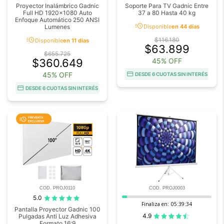
Proyector Inalámbrico Gadnic
Soporte Para TV Gadnic Entre
Full HD 1920x1080 Auto
37 a 80 Hasta 40 kg
Enfoque Automático 250 ANSI
acute
Lumenes
Disponible
en 44 días
acute
$116.180
Disponible
en 11 días
$63.899
$655.725
$360.649
45% OFF
45% OFF
DESDE 6 CUOTAS SIN INTERÉS
DESDE 6 CUOTAS SIN INTERÉS
COD. PROJ0110
COD. PROJ0003
5.0
Finaliza en:
05:39:33
Pantalla Proyector Gadnic 100
4.9
Pulgadas Anti Luz Adhesiva
Formato 16:9