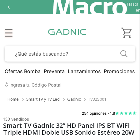
Hasta
en
Ofertas Bomba
Preventa
Lanzamientos
Promociones B
Ingresá tu Código Postal
Home
Smart TV y TV Led
Gadnic
TV32S001
254 opiniones -
4.8
130 vendidos
Smart TV Gadnic 32” HD Panel IPS BT WiFi
Triple HDMI Doble USB Sonido Estéreo 20W