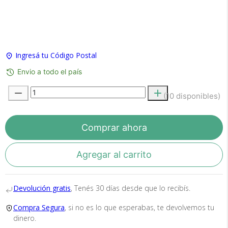
×
Medios de Pago
Ingresá tu Código Postal
Envio a todo el país
(10 disponibles)
Comprar ahora
Recibí el producto que esperabas o
Agregar al carrito
te devolvemos tu dinero.
Devolución gratis
, Tenés 30 días desde que lo recibís.
En Bidcom te aseguramos recibir el producto
Compra Segura
, si no es lo que esperabas, te devolvemos tu
que esperabas o te devolvemos el 100% de tu
dinero.
dinero!