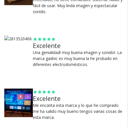
facilita la vinculacion sin cables. Permite adaptar el equipo a
fácil de usar. Muy linda imagen y espectacular
distintas necesidades. Ofrece mayor flexibilidad en cada
sonido.
¿Por qué estamos tan
conexion.
seguros?
Diseño Funcional Y Practico
Su formato compacto permite ubicarlo facilmente en
100% de calificaciones
distintos ambientes sin ocupar demasiado espacio. Esto lo
Excelente
positivas en MercadoLibre.
convierte en una opcion practica para diferentes
Una genialidad! muy buena imagen y sonido!. La
configuraciones del hogar. Su soporte VESA permite montaje
5 estrellas de 5 en Google.
marca gadnic es muy buena la he probado en
en pared optimizando el espacio. Permite organizar mejor el
diferentes electrodomésticos.
5 estrellas de 5 en Facebook.
entorno. Ofrece comodidad y funcionalidad en cada
instalacion.
Más de 15.000 comentarios
positivos en todos nuestros
productos.
Seguro de cobertura en tus
Excelente
envíos.
Me encanta esta marca y lo que he comprado
Garantía oficial y directa con
me ha salido muy bueno tengos varias cosas de
nosotros.
esta marca.