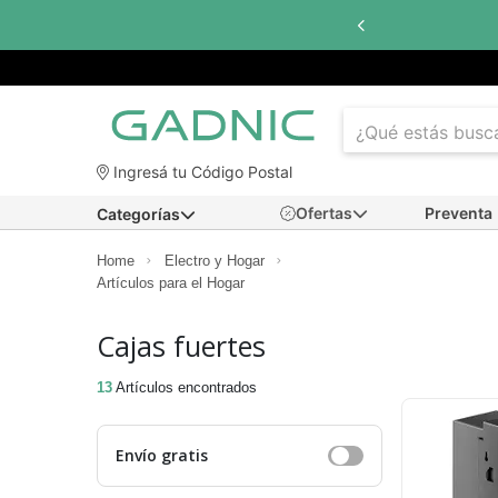
sta
6 cuotas sin interés
con todos los bancos
Ingresá tu Código Postal
Ofertas
Preventa
Categorías
Home
Electro y Hogar
Artículos para el Hogar
Cajas fuertes
13
Artículos encontrados
Envío gratis