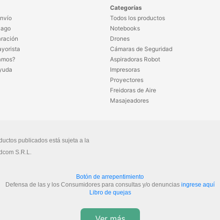
Categorías
nvío
Todos los productos
Pago
Notebooks
ración
Drones
yorista
Cámaras de Seguridad
amos?
Aspiradoras Robot
yuda
Impresoras
Proyectores
Freidoras de Aire
Masajeadores
ductos publicados está sujeta a la
dcom S.R.L.
Botón de arrepentimiento
Defensa de las y los Consumidores para consultas y/o denuncias
ingrese aquí
Libro de quejas
Ver más