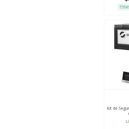
DE
Kit de Segu
L