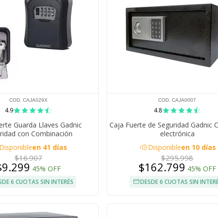
COD. CAJA029X
COD. CAJA0007
4.9
4.8
erte Guarda Llaves Gadnic
Caja Fuerte de Seguridad Gadnic 
ridad con Combinación
electrónica
acute
Disponible
en 41 días
Disponible
en 10 días
$16.907
$295.998
$9.299
$162.799
45% OFF
45% OFF
SDE 6 CUOTAS SIN INTERÉS
DESDE 6 CUOTAS SIN INTER