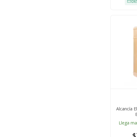
DE
Alcancía E
Llega m
$