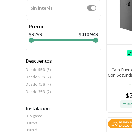
Sin interés
Precio
$9299
$410.949
1
Descuentos
Caja Fuert
Desde 55% (5)
Con Segurida
Desde 50% (2)
A
L
Desde 45% (4)
Desde 35% (2)
$
DE
Instalación
Colgante
Otros
Pared