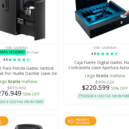
COD. CAJA0021
COD. CAJA0019
º MÁS VENDIDO
En Cajas
4.9
4.8
Caja Fuerte Digital Gadnic Hu
Contraseña Llave Apertura Aut
e Para Pistola Gadnic Vertical
Iluminacion LED Alarma
d Por Huella Dactilar Llave De
Llega
Gratis
mañana
cceso Y Código PIN
lega
Gratis
mañana
$490.220
$220.599
$615.442
55% OFF
276.949
55% OFF
DESDE 6 CUOTAS SIN INTER
SDE 6 CUOTAS SIN INTERÉS