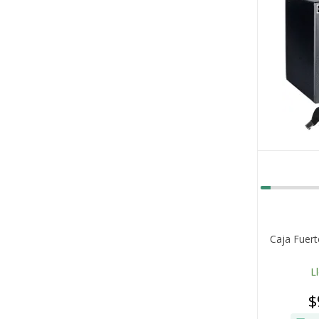
Caja Fuert
L
$