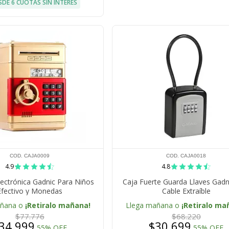
SDE 6 CUOTAS SIN INTERÉS
COD. CAJA0009
COD. CAJA0018
4.9
4.8
lectrónica Gadnic Para Niños
Caja Fuerte Guarda Llaves Gadn
Efectivo y Monedas
Cable Extraíble
añana o
¡Retiralo mañana!
Llega mañana o
¡Retiralo ma
$77.776
$68.220
34.999
$30.699
55% OFF
55% OFF