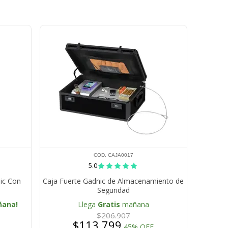
COD. CAJA0017
5.0
ic Con
Caja Fuerte Gadnic de Almacenamiento de
Seguridad
ñana!
Llega
Gratis
mañana
$206.907
$113.799
45% OFF