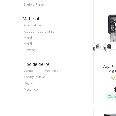
Suelo o Pared
Material
Acero al carbono
Aleación de aluminio
Metal
Metál
Plástico
Tipo de cierre
Caja Fu
Segu
Combinación mecánica
Código o llave
acute
Digital
Mecánico
DE