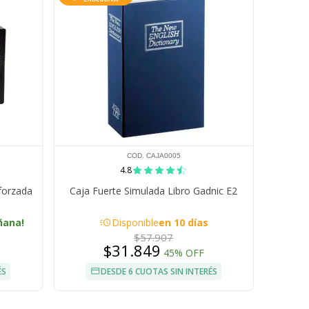
COD. CAJA0005
4.8
forzada
Caja Fuerte Simulada Libro Gadnic E2
acute
ñana!
Disponible
en 10 días
$57.907
$31.849
45% OFF
ÉS
DESDE 6 CUOTAS SIN INTERÉS