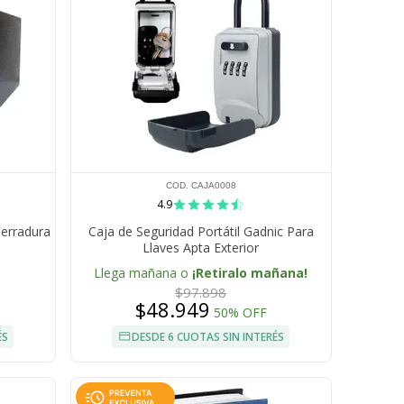
COD. CAJA0008
4.9
Cerradura
Caja de Seguridad Portátil Gadnic Para
Llaves Apta Exterior
Llega mañana o
¡Retiralo mañana!
$97.898
$48.949
50% OFF
ÉS
DESDE 6 CUOTAS SIN INTERÉS