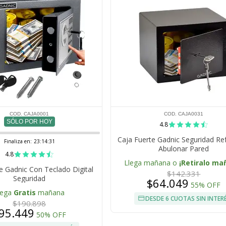
COD. CAJA0001
COD. CAJA0031
SÓLO POR HOY
4.8
Caja Fuerte Gadnic Seguridad Re
Finaliza en:
23:14:31
Abulonar Pared
4.8
Llega mañana o
¡Retiralo ma
e Gadnic Con Teclado Digital
$142.331
Seguridad
$64.049
55% OFF
lega
Gratis
mañana
DESDE 6 CUOTAS SIN INTER
$190.898
95.449
50% OFF