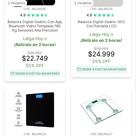
2 modelos
2 modelos
COD. BALAN15X
COD. BALANZ2X
4.9
4.8
Balanza Digital Gadnic Con App
Balanza Digital Gadnic G02
Bluetooth Vidrio Templado 180
Con Pantalla LCD
Kg Sensores Alta Precision
Llega Hoy o
Llega Hoy o
¡Retiralo en 2 horas!
¡Retiralo en 2 horas!
$55.553
$24.999
$50.553
$22.749
55% OFF
55% OFF
DESDE 6 CUOTAS SIN INTERÉS
DESDE 6 CUOTAS SIN INTERÉS
COD. BALANZ16
COD. BALANZ17