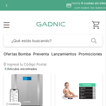
Hasta
6 cuotas sin inte
con todos los banco
Ofertas Bomba
Preventa
Lanzamientos
Promociones B
Ingresá tu Código Postal
8
Artículos encontrados
2 modelos