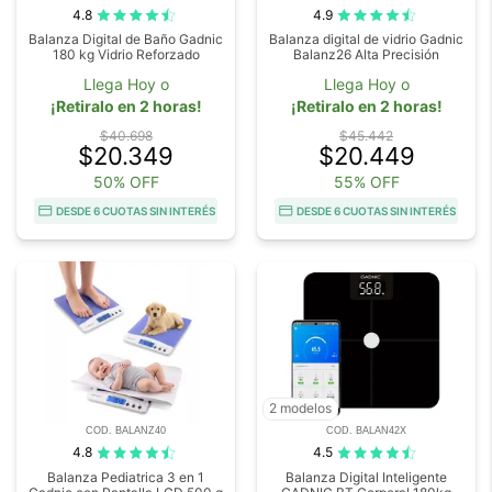
4.8
4.9
Balanza Digital de Baño Gadnic
Balanza digital de vidrio Gadnic
180 kg Vidrio Reforzado
Balanz26 Alta Precisión
Llega Hoy o
Llega Hoy o
¡Retiralo en 2 horas!
¡Retiralo en 2 horas!
$40.698
$45.442
$20.349
$20.449
50% OFF
55% OFF
DESDE 6 CUOTAS SIN INTERÉS
DESDE 6 CUOTAS SIN INTERÉS
2 modelos
COD. BALANZ40
COD. BALAN42X
4.8
4.5
Balanza Pediatrica 3 en 1
Balanza Digital Inteligente