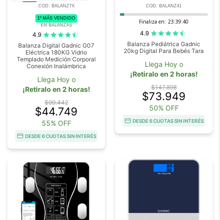
COD. BALANZ7X
COD. BALANZ41
1º MÁS VENDIDO
Finaliza en:
23:39:40
EN BALANZAS
4.9
4.9
Balanza Pediátrica Gadnic
Balanza Digital Gadnic G07
20kg Digital Para Bebés Tara
Eléctrica 180KG Vidrio
Templado Medición Corporal
Llega Hoy o
Conexión Inalámbrica
¡Retiralo en 2 horas!
Llega Hoy o
$147.898
¡Retiralo en 2 horas!
$73.949
$99.442
50% OFF
$44.749
DESDE 6 CUOTAS SIN INTERÉS
55% OFF
DESDE 6 CUOTAS SIN INTERÉS