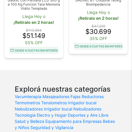
Gadnic con Pantalla LCD 500 g
GADNIC BT Corporal 180kg
a 100 Kg Funcion Tara Memoria
Bioimpedancia
Vidrio Templado
Llega Hoy o
Llega Hoy o
¡Retiralo en 2 horas!
¡Retiralo en 2 horas!
$47.229
$30.699
$113.664
$51.149
35% OFF
55% OFF
DESDE 6 CUOTAS SIN INTERÉS
DESDE 6 CUOTAS SIN INTERÉS
Explorá nuestras categorías
Vacumterapia
Masajeadores
Fajas Reductoras
Termometros
Tensiometros
Irrigador bucal
Nebulizadores
Irrigador bucal
Nebulizadores
Tecnologia
Electro y Hogar
Deportes y Aire Libre
Salud y Belleza
Equipamiento para Empresas
Bebes
y Niños
Seguridad y Vigilancia