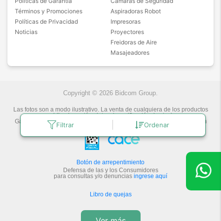
Políticas de Garantía
Cámaras de Seguridad
Términos y Promociones
Aspiradoras Robot
Políticas de Privacidad
Impresoras
Noticias
Proyectores
Freidoras de Aire
Masajeadores
Copyright © 2026 Bidcom Group.
Las fotos son a modo ilustrativo. La venta de cualquiera de los productos
publicados está sujeta a la verificación de stock.
Gadnic Tecnología novedosa.
Última actualización:
6/8/2026
by
Bidcom
Filtrar
Ordenar
S.R.L.
Botón de arrepentimiento
Defensa de las y los Consumidores
para consultas y/o denuncias
ingrese aquí
Libro de quejas
Ver más