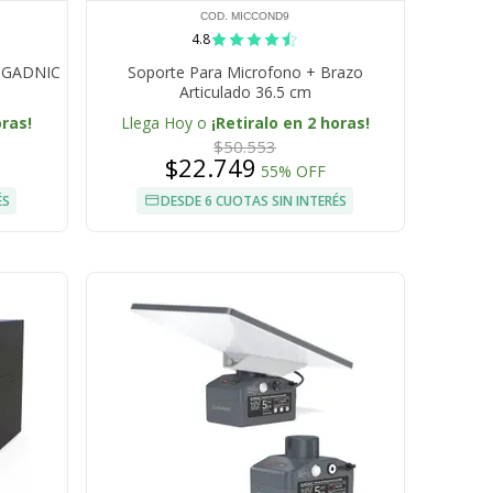
COD. MICCOND9
4.8
o GADNIC
Soporte Para Microfono + Brazo
Articulado 36.5 cm
oras!
Llega Hoy o
¡Retiralo en 2 horas!
$50.553
$22.749
55% OFF
ÉS
DESDE 6 CUOTAS SIN INTERÉS