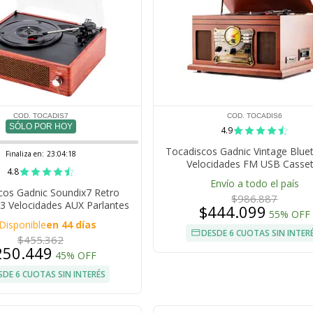
COD. TOCADIS7
COD. TOCADIS6
SÓLO POR HOY
4.9
Tocadiscos Gadnic Vintage Blue
Finaliza en:
23:04:17
Velocidades FM USB Casset
4.8
Envío a todo el país
cos Gadnic Soundix7 Retro
$986.887
3 Velocidades AUX Parlantes
$444.099
55% OFF
Capsula Audio Technica Salida
Disponible
en 44 días
RCA 33 45 78 RPM
DESDE 6 CUOTAS SIN INTER
$455.362
250.449
45% OFF
SDE 6 CUOTAS SIN INTERÉS