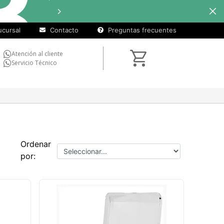
cuotas sin
Hasta
12 cu
interés
en
seleccionados
cursal
Contacto
Preguntas frecuentes
Atención al cliente
Servicio Técnico
Ordenar
por: