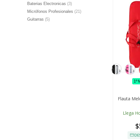
Baterias Electronicas
(3)
Micrófonos Profesionales
(21)
Guitarras
(5)
1º
Flauta Mel
Llega H
$
DE