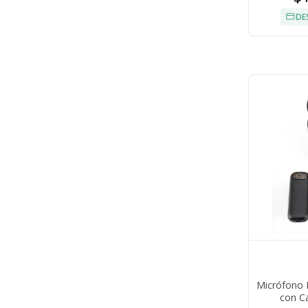
DE
Micrófono 
con C