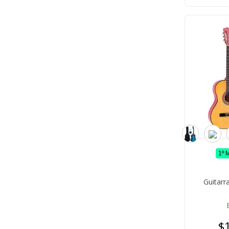
1º 
Guitarr
$