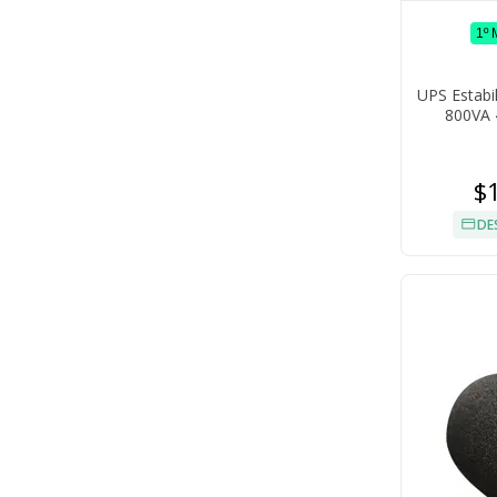
1º
UPS Estabi
800VA 
$
DE