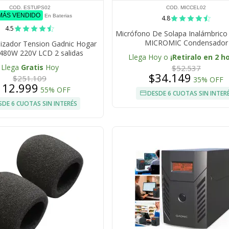
COD. ESTUPS02
COD. MICCEL02
 MÁS VENDIDO
En Baterias
4.8
4.5
Micrófono De Solapa Inalámbric
MICROMIC Condensador
lizador Tension Gadnic Hogar
480W 220V LCD 2 salidas
Llega Hoy o
¡Retiralo en 2 h
Llega
Gratis
Hoy
$52.537
$34.149
$251.109
35% OFF
112.999
55% OFF
DESDE 6 CUOTAS SIN INTER
SDE 6 CUOTAS SIN INTERÉS