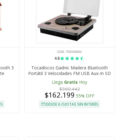
COD. TOCADIS2
4.8
tooth 3
Tocadiscos Gadnic Madera Bluetooth
te
Portátil 3 Velocidades FM USB Aux-In SD
Llega
Gratis
Hoy
$360.442
$162.199
55% OFF
ÉS
DESDE 6 CUOTAS SIN INTERÉS