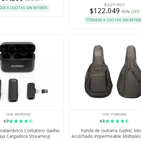
$221.907
SDE 6 CUOTAS SIN INTERÉS
$122.049
45% OFF
DESDE 6 CUOTAS SIN INTER
COD. MICRO050
COD. FUNGUI02
4.9
4.8
Inalámbrico Corbatero Gadnic
Funda de Guitarra Gadnic Inte
aja Cargadora Streaming
Acolchado Impermeable Múltiples