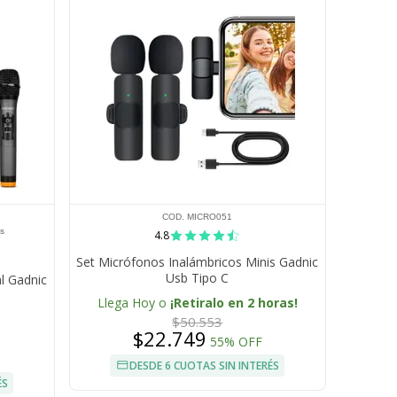
COD. MICRO051
s
4.8
Set Micrófonos Inalámbricos Minis Gadnic
Usb Tipo C
l Gadnic
Llega Hoy o
¡Retiralo en 2 horas!
$50.553
$22.749
55% OFF
DESDE 6 CUOTAS SIN INTERÉS
ÉS