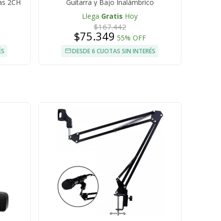
as 2CH
Guitarra y Bajo Inalámbrico
Llega
Gratis
Hoy
$167.442
$75.349
55% OFF
ÉS
DESDE 6 CUOTAS SIN INTERÉS