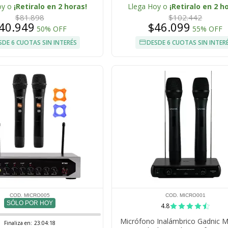
Bolsillo Frontal
oy o
¡Retiralo en 2 horas!
Llega Hoy o
¡Retiralo en 2 h
$81.898
$102.442
40.949
$46.099
50% OFF
55% OFF
SDE 6 CUOTAS SIN INTERÉS
DESDE 6 CUOTAS SIN INTER
COD. MICRO005
COD. MICRO001
SÓLO POR HOY
4.8
Micrófono Inalámbrico Gadnic 
Finaliza en:
23:04:17