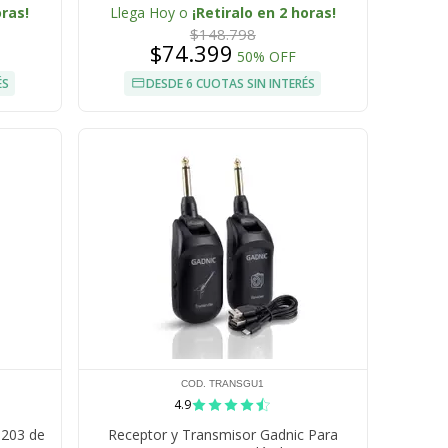
oras!
Llega Hoy o
¡Retiralo en 2 horas!
$148.798
$74.399
50% OFF
ÉS
DESDE 6 CUOTAS SIN INTERÉS
COD. TRANSGU1
4.9
M203 de
Receptor y Transmisor Gadnic Para