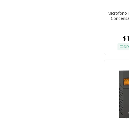
Microfono 
Condensa
Salidas 6.
$
DE