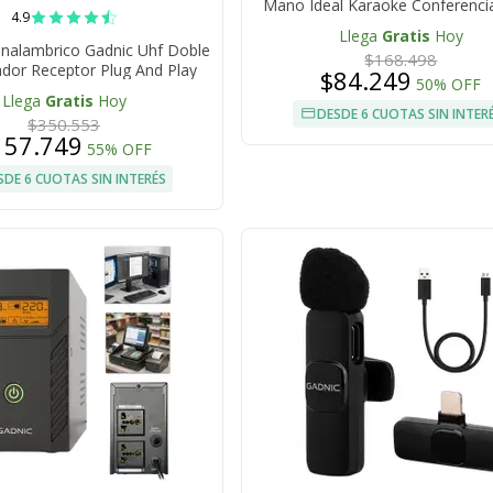
Mano Ideal Karaoke Conferenci
4.9
Llega
Gratis
Hoy
Inalambrico Gadnic Uhf Doble
$168.498
dor Receptor Plug And Play
$84.249
50% OFF
35 Mm 3.5 Mm Conector Tipo C
Llega
Gratis
Hoy
DESDE 6 CUOTAS SIN INTER
$350.553
157.749
55% OFF
SDE 6 CUOTAS SIN INTERÉS