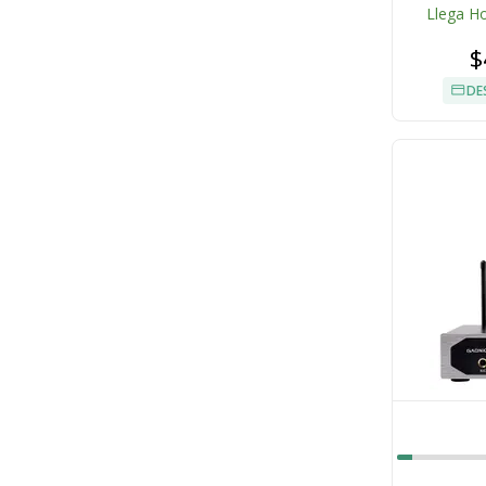
Llega H
$
DE