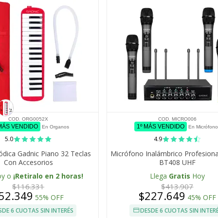
COD. ORG0052X
COD. MICRO006
 MÁS VENDIDO
1º MÁS VENDIDO
En Organos
En Micrófono
5.0
4.9
ódica Gadnic Piano 32 Teclas
Micrófono Inalámbrico Profesiona
Con Accesorios
BT408 UHF
oy o
¡Retiralo en 2 horas!
Llega
Gratis
Hoy
$116.331
$413.907
52.349
$227.649
55% OFF
45% OFF
SDE 6 CUOTAS SIN INTERÉS
DESDE 6 CUOTAS SIN INTER