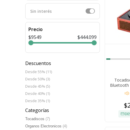
Sin interés
Precio
$9549
$444.099
Descuentos
Desde 55% (11)
Desde 50% (3)
Tocadis
Bluetooth 
Desde 45% (5)
Integrados 
acute
Desde 40% (1)
Desde 35% (1)
$
Categorías
DE
Tocadiscos
(7)
Organos Electronicos
(4)