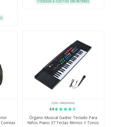
DESDE 6 CUOTAS SIN INTERÉS
ÉS
COD. ORG00050
4.8
rior
Órgano Musical Gadnic Teclado Para
 Correas
Niños Piano 37 Teclas Ritmos Y Tonos