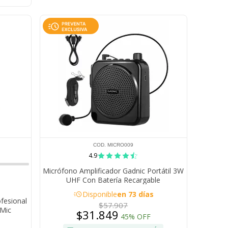
COD. MICRO009
4.9
Micrófono Amplificador Gadnic Portátil 3W
UHF Con Batería Recargable
acute
Disponible
en 73 días
fesional
$57.907
 Mic
$31.849
45% OFF