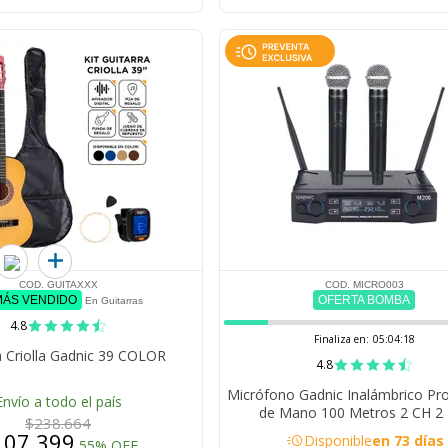
COD. GUITAXXX
COD. MICRO003
MÁS VENDIDO
OFERTA BOMBA
En Guitarras
4.8
Finaliza en:
05:04:17
a Criolla Gadnic 39 COLOR
4.8
Micrófono Gadnic Inalámbrico Pro
Envío a todo el país
de Mano 100 Metros 2 CH 2
$238.664
Autonomía 10 Horas
107.399
acute
Disponible
en 73 días
55% OFF