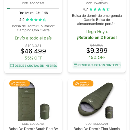
COD. BODOCA01
COD. CAMP0083
4.7
Finaliza en:
23:11:58
Bolsa de dormir de emergencia
4.9
Gadnic Bolsa de
almacenamiento portátil
Bolsa de Dormir SouthPort
Camping Con Cierre
Llega Hoy o
¡Retiralo en 2 horas!
Envío a todo el país
$17.089
$103.331
$9.399
$46.499
45% OFF
55% OFF
DESDE 6 CUOTAS SIN INTERÉS
DESDE 6 CUOTAS SIN INTERÉS
COD. BODOCA04
COD. BODOCA05
Bolsa De Dormir South Port By
Bolsa De Dormir Tipo Momia