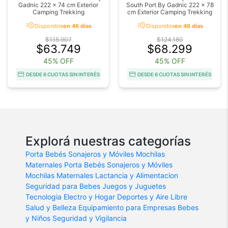
Gadnic 222 x 74 cm Exterior
South Port By Gadnic 222 x 78
Camping Trekking
cm Exterior Camping Trekking
acute
acute
Disponible
en 46 días
Disponible
en 46 días
$115.907
$124.180
$63.749
$68.299
45% OFF
45% OFF
DESDE 6 CUOTAS SIN INTERÉS
DESDE 6 CUOTAS SIN INTERÉS
Explorá nuestras categorías
Porta Bebés
Sonajeros y Móviles
Mochilas
Maternales
Porta Bebés
Sonajeros y Móviles
Mochilas Maternales
Lactancia y Alimentacion
Seguridad para Bebes
Juegos y Juguetes
Tecnologia
Electro y Hogar
Deportes y Aire Libre
Salud y Belleza
Equipamiento para Empresas
Bebes
y Niños
Seguridad y Vigilancia