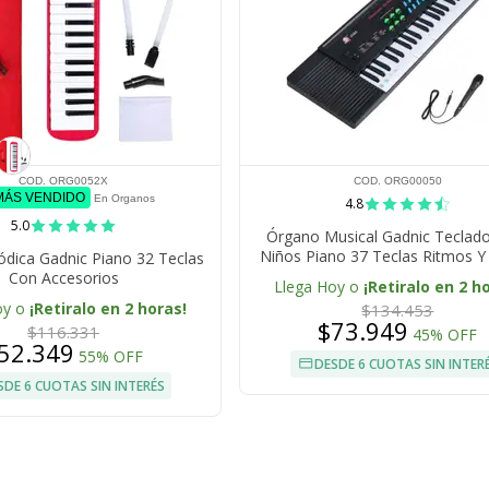
COD. ORG0052X
COD. ORG00050
 MÁS VENDIDO
En Organos
4.8
5.0
Órgano Musical Gadnic Teclad
Niños Piano 37 Teclas Ritmos 
ódica Gadnic Piano 32 Teclas
Con Accesorios
Llega Hoy o
¡Retiralo en 2 h
oy o
¡Retiralo en 2 horas!
$134.453
$73.949
$116.331
45% OFF
52.349
55% OFF
DESDE 6 CUOTAS SIN INTER
SDE 6 CUOTAS SIN INTERÉS