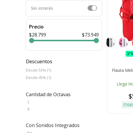
Sin interés
Precio
$28.799
$73.949
1º
Descuentos
Flauta Mel
Desde 55% (1)
Desde 45% (1)
Llega H
Cantidad de Octavas
$
2
DE
8
Con Sonidos Integrados
No