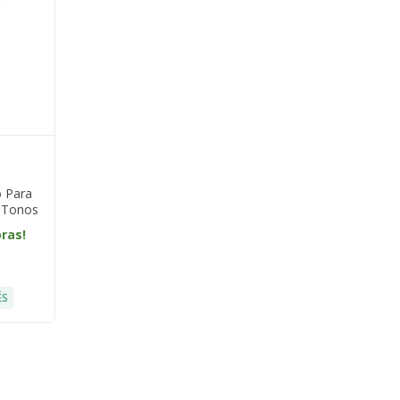
o Para
Y Tonos
oras!
ÉS