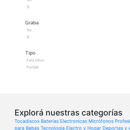
Sí
Graba
No
Sí
Tipo
Para niños
Portátil
Explorá nuestras categorías
Tocadiscos
Baterias Electronicas
Micrófonos Profes
para Bebes
Tecnologia
Electro y Hogar
Deportes y A