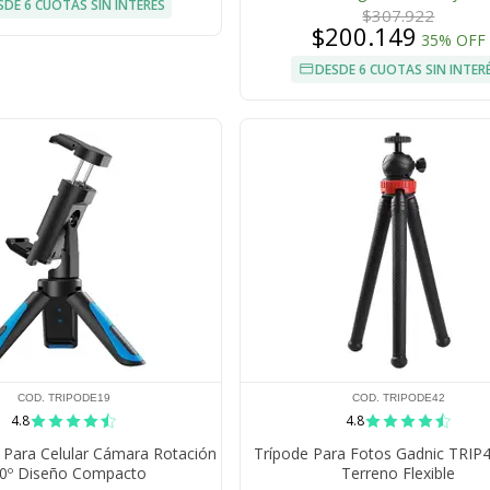
SDE 6 CUOTAS SIN INTERÉS
$307.922
$200.149
35% OFF
DESDE 6 CUOTAS SIN INTER
COD. TRIPODE19
COD. TRIPODE42
4.8
4.8
 Para Celular Cámara Rotación
Trípode Para Fotos Gadnic TRIP
0º Diseño Compacto
Terreno Flexible