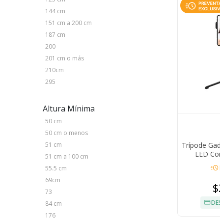
144 cm
151 cm a 200 cm
187 cm
200
201 cm o más
210cm
295
Altura Mínima
50 cm
50 cm o menos
Trípode Gadn
51 cm
LED Con
51 cm a 100 cm
acute
55.5 cm
69cm
$
73
DE
84 cm
176