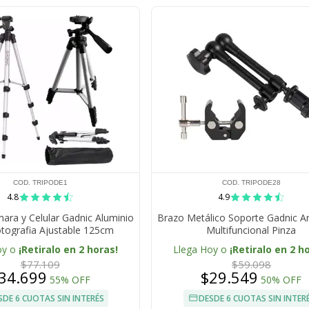
COD. TRIPODE1
COD. TRIPODE28
4.8
4.9
ara y Celular Gadnic Aluminio
Brazo Metálico Soporte Gadnic Ar
tografia Ajustable 125cm
Multifuncional Pinza
oy o
¡Retiralo en 2 horas!
Llega Hoy o
¡Retiralo en 2 h
$77.109
$59.098
34.699
$29.549
55% OFF
50% OFF
SDE 6 CUOTAS SIN INTERÉS
DESDE 6 CUOTAS SIN INTER