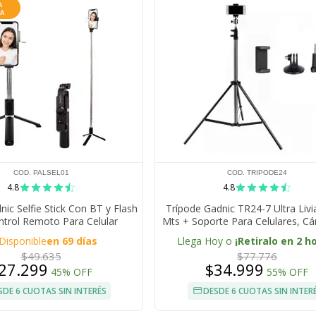
COD. PALSEL01
COD. TRIPODE24
4.8
4.8
ic Selfie Stick Con BT y Flash
Trípode Gadnic TR24-7 Ultra Livi
trol Remoto Para Celular
Mts + Soporte Para Celulares, C
Fotografía
Disponible
en 69 días
Llega Hoy o
¡Retiralo en 2 h
$49.635
$77.776
27.299
$34.999
45% OFF
55% OFF
SDE 6 CUOTAS SIN INTERÉS
DESDE 6 CUOTAS SIN INTER