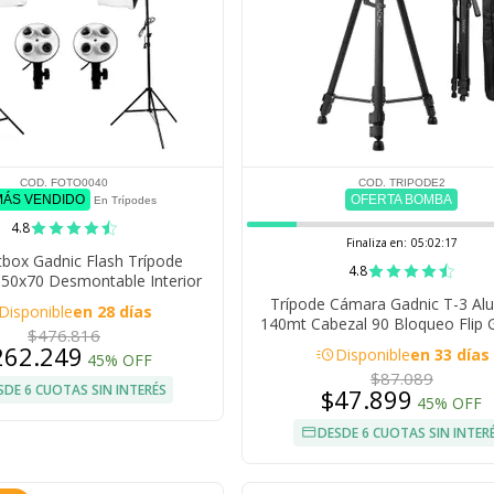
COD. FOTO0040
COD. TRIPODE2
MÁS VENDIDO
OFERTA BOMBA
En Trípodes
4.8
Finaliza en:
05:02:16
tbox Gadnic Flash Trípode
4.8
 50x70 Desmontable Interior
Fotografia + Bolsa Transporte
Trípode Cámara Gadnic T-3 Al
Disponible
en 28 días
140mt Cabezal 90 Bloqueo Flip
$476.816
Contrapeso
262.249
acute
Disponible
en 33 días
45% OFF
$87.089
SDE 6 CUOTAS SIN INTERÉS
$47.899
45% OFF
DESDE 6 CUOTAS SIN INTER