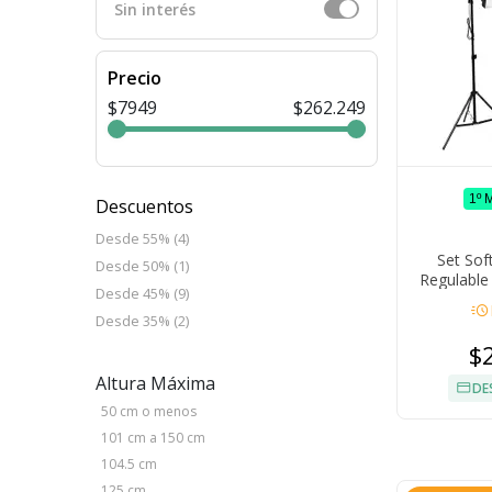
Sin interés
Precio
$7949
$262.249
1º 
Descuentos
Desde 55% (4)
Set Sof
Desde 50% (1)
Regulable
Desde 45% (9)
Reflectivo 
acute
Desde 35% (2)
$
Altura Máxima
DE
50 cm o menos
101 cm a 150 cm
104.5 cm
125 cm