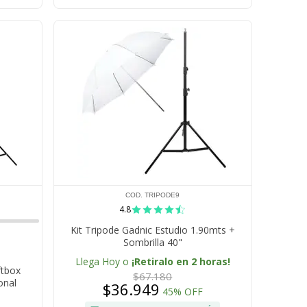
COD. TRIPODE9
4.8
Kit Tripode Gadnic Estudio 1.90mts +
Sombrilla 40"
Llega Hoy o
¡Retiralo en 2 horas!
ftbox
$67.180
onal
$36.949
45% OFF