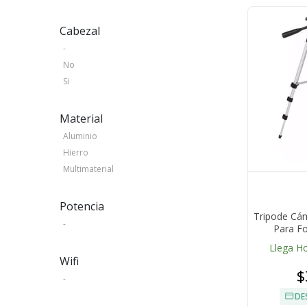
Cabezal
-
No
Si
Material
Aluminio
Hierro
Multimaterial
Potencia
Tripode Cám
-
Para Fo
Llega H
Wifi
$
-
DE