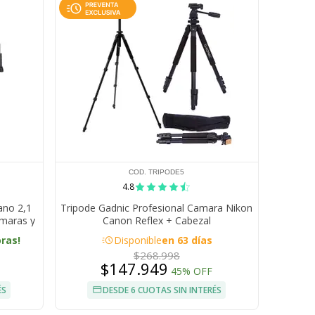
COD. TRIPODE5
4.8
ano 2,1
Tripode Gadnic Profesional Camara Nikon
ámaras y
Canon Reflex + Cabezal
acute
oras!
Disponible
en 63 días
$268.998
$147.949
45% OFF
ÉS
DESDE 6 CUOTAS SIN INTERÉS