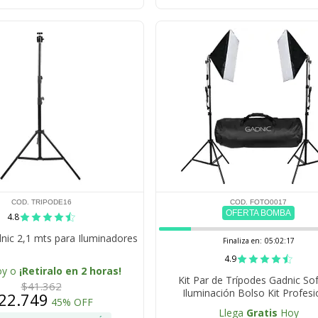
COD. TRIPODE16
COD. FOTO0017
OFERTA BOMBA
4.8
nic 2,1 mts para Iluminadores
Finaliza en:
05:02:16
4.9
oy o
¡Retiralo en 2 horas!
Kit Par de Trípodes Gadnic So
$41.362
Iluminación Bolso Kit Profesi
22.749
45% OFF
Fotografía
Llega
Gratis
Hoy