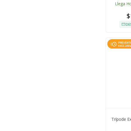
Llega H
$
DE
Trípode Ex