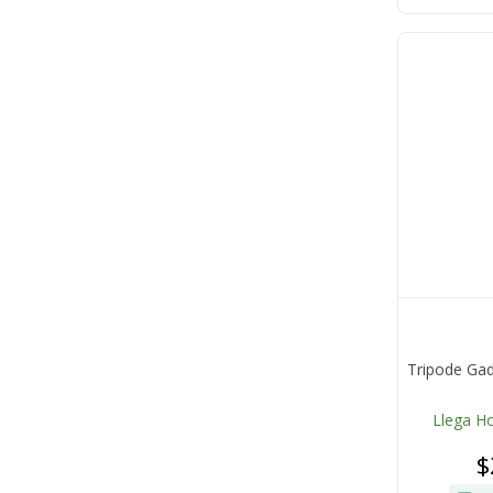
Tripode Gad
Llega H
$