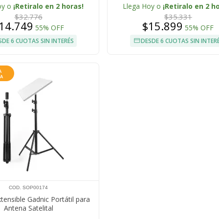
oy o
¡Retiralo en 2 horas!
Llega Hoy o
¡Retiralo en 2 h
$32.776
$35.331
14.749
$15.899
55% OFF
55% OFF
SDE 6 CUOTAS SIN INTERÉS
DESDE 6 CUOTAS SIN INTER
COD. SOP00174
tensible Gadnic Portátil para
Antena Satelital