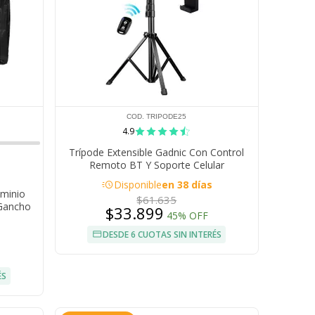
COD. TRIPODE25
4.9
Trípode Extensible Gadnic Con Control
Remoto BT Y Soporte Celular
acute
Disponible
en 38 días
uminio
$61.635
 Gancho
$33.899
45% OFF
DESDE 6 CUOTAS SIN INTERÉS
ÉS