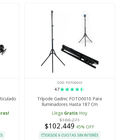
COD. FOTO0010
4.7
ticulado
Trípode Gadnic FOTO0010 Para
Iluminadores Hasta 187 Cm
oras!
Llega
Gratis
Hoy
$186.271
$102.449
45% OFF
ÉS
DESDE 6 CUOTAS SIN INTERÉS