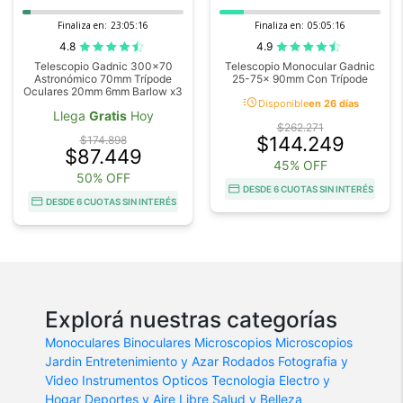
Finaliza en:
23:05:16
Finaliza en:
05:05:16
4.8
4.9
Telescopio Gadnic 300x70
Telescopio Monocular Gadnic
Astronómico 70mm Trípode
25-75x 90mm Con Trípode
Oculares 20mm 6mm Barlow x3
acute
Disponible
en 26 días
Llega
Gratis
Hoy
$262.271
$144.249
$174.898
$87.449
45% OFF
50% OFF
DESDE 6 CUOTAS SIN INTERÉS
DESDE 6 CUOTAS SIN INTERÉS
Explorá nuestras categorías
Monoculares
Binoculares
Microscopios
Microscopios
Jardin
Entretenimiento y Azar
Rodados
Fotografia y
Video
Instrumentos Opticos
Tecnologia
Electro y
Hogar
Deportes y Aire Libre
Salud y Belleza