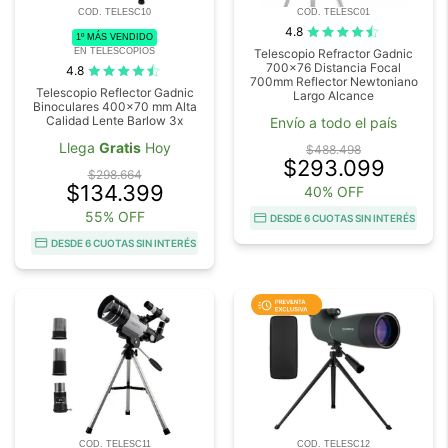
COD. TELESC10
COD. TELESC01
4.8
1º MÁS VENDIDO
EN TELESCOPIOS
Telescopio Refractor Gadnic
700x76 Distancia Focal
4.8
700mm Reflector Newtoniano
Telescopio Reflector Gadnic
Largo Alcance
Binoculares 400x70 mm Alta
Calidad Lente Barlow 3x
Envío a todo el país
Llega
Gratis
Hoy
$488.498
$293.099
$298.664
$134.399
40% OFF
55% OFF
DESDE 6 CUOTAS SIN INTERÉS
DESDE 6 CUOTAS SIN INTERÉS
COD. TELESC11
COD. TELESC12