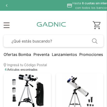
Hasta
6 cuotas sin inte
con todos los banco
Ofertas Bomba
Preventa
Lanzamientos
Promociones B
Ingresá tu Código Postal
4
Artículos encontrados