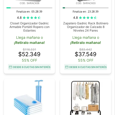
COD. SHRACK06
COD. SHRACK03
Finaliza en:
05:28:38
Finaliza en:
23:28:38
4.8
4.8
Closet Organizador Gadnic
Zapatero Gadnic Rack Botinero
Armable Portátil Ropero con
Organizador de Calzado 8
Estantes
Niveles 24 Pares
Llega mañana o
Llega mañana o
¡Retiralo mañana!
¡Retiralo mañana!
$116.331
$83.442
$52.349
$37.549
55% OFF
55% OFF
DESDE 6 CUOTAS SIN INTERÉS
DESDE 6 CUOTAS SIN INTERÉS