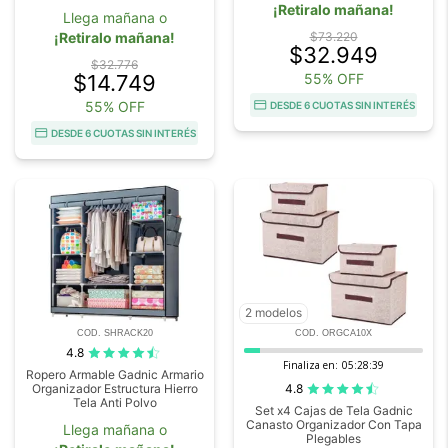
¡Retiralo mañana!
Llega mañana o
¡Retiralo mañana!
$73.220
$32.949
$32.776
$14.749
55% OFF
55% OFF
DESDE 6 CUOTAS SIN INTERÉS
DESDE 6 CUOTAS SIN INTERÉS
2 modelos
COD. SHRACK20
COD. ORGCA10X
4.8
Finaliza en:
05:28:38
Ropero Armable Gadnic Armario
4.8
Organizador Estructura Hierro
Tela Anti Polvo
Set x4 Cajas de Tela Gadnic
Canasto Organizador Con Tapa
Llega mañana o
Plegables