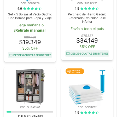
COD. BOLVAC06
COD. SHRACK50
4.9
4.5
Set x 5 Bolsas al Vacío Gadnic
Perchero de Hierro Gadnic
Con Bomba para Ropa y Viaje
Reforzado Exhibidor Base
Inferior
Llega mañana o
Envío a todo el país
¡Retiralo mañana!
$75.887
$29.768
$34.149
$19.349
55% OFF
35% OFF
DESDE 6 CUOTAS SIN INTERÉS
DESDE 6 CUOTAS SIN INTERÉS
COD. SHRACK07
COD. BOLVAC02
4.9
Finaliza en:
05:28:38