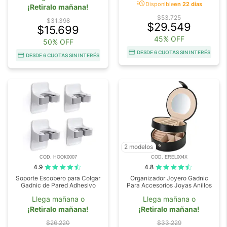
acute
Disponible
en 22 días
¡Retiralo mañana!
$53.725
$31.398
$29.549
$15.699
45% OFF
50% OFF
DESDE 6 CUOTAS SIN INTERÉS
DESDE 6 CUOTAS SIN INTERÉS
2 modelos
COD. HOOK0007
COD. EREL004X
4.9
4.8
Soporte Escobero para Colgar
Organizador Joyero Gadnic
Gadnic de Pared Adhesivo
Para Accesorios Joyas Anillos
Llega mañana o
Llega mañana o
¡Retiralo mañana!
¡Retiralo mañana!
$26.220
$33.229