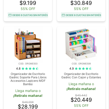
$9.199
$30.849
55% OFF
55% OFF
DESDE 6 CUOTAS SIN INTERÉS
DESDE 6 CUOTAS SIN INTERÉS
COD. ORGMES03
COD. ORGMES08
4.8
4.9
Organizador de Escritorio
Organizador de Escritorio
Gadnic Soporte Para Libros
Gadnic Con Cajon y Estantes
Accesorios Lapicero MDF
Llega mañana o
Bambú
¡Retiralo mañana!
Llega mañana o
¡Retiralo mañana!
$45.442
$20.449
$46.998
$28.199
55% OFF