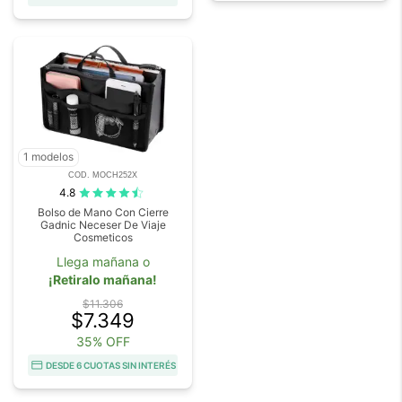
1 modelos
COD. MOCH252X
4.8
Bolso de Mano Con Cierre
Gadnic Neceser De Viaje
Cosmeticos
Llega mañana o
¡Retiralo mañana!
$11.306
$7.349
35% OFF
DESDE 6 CUOTAS SIN INTERÉS