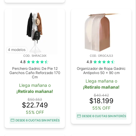
4 modelos
COD. SHRAC24X
COD. ORGCAJ13
4.8
4.9
Perchero Gadnic De Pie 12
Organizador de Ropa Gadnic
Ganchos Caño Reforzado 170
Antipolvo 50 x 90 cm
Cm
Llega mañana o
Llega mañana o
¡Retiralo mañana!
¡Retiralo mañana!
$40.442
$18.199
$50.553
$22.749
55% OFF
55% OFF
DESDE 6 CUOTAS SIN INTERÉS
DESDE 6 CUOTAS SIN INTERÉS