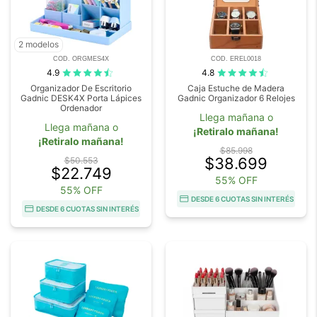
2 modelos
COD. ORGMES4X
COD. EREL0018
4.9
4.8
Organizador De Escritorio
Caja Estuche de Madera
Gadnic DESK4X Porta Lápices
Gadnic Organizador 6 Relojes
Ordenador
Llega mañana o
Llega mañana o
¡Retiralo mañana!
¡Retiralo mañana!
$85.998
$38.699
$50.553
$22.749
55% OFF
55% OFF
DESDE 6 CUOTAS SIN INTERÉS
DESDE 6 CUOTAS SIN INTERÉS