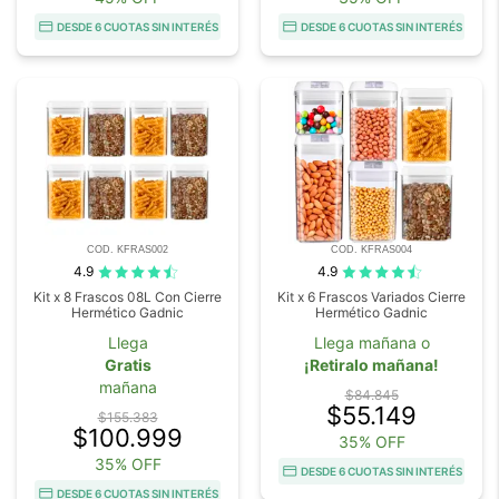
DESDE 6 CUOTAS SIN INTERÉS
DESDE 6 CUOTAS SIN INTERÉS
COD. KFRAS002
COD. KFRAS004
4.9
4.9
Kit x 8 Frascos 08L Con Cierre
Kit x 6 Frascos Variados Cierre
Hermético Gadnic
Hermético Gadnic
Llega
Llega mañana o
Gratis
¡Retiralo mañana!
mañana
$84.845
$55.149
$155.383
$100.999
35% OFF
35% OFF
DESDE 6 CUOTAS SIN INTERÉS
DESDE 6 CUOTAS SIN INTERÉS