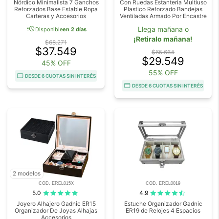
Nórdico Minimalista 7 Ganchos
Con Ruedas Estanteria Multiuso
Reforzados Base Estable Ropa
Plastico Reforzado Bandejas
Carteras y Accesorios
Ventiladas Armado Por Encastre
acute
Llega mañana o
Disponible
en 2 días
¡Retiralo mañana!
$68.271
$37.549
$65.664
$29.549
45% OFF
55% OFF
DESDE 6 CUOTAS SIN INTERÉS
DESDE 6 CUOTAS SIN INTERÉS
2 modelos
COD. EREL015X
COD. EREL0019
5.0
4.9
Joyero Alhajero Gadnic ER15
Estuche Organizador Gadnic
Organizador De Joyas Alhajas
ER19 de Relojes 4 Espacios
Accesorios