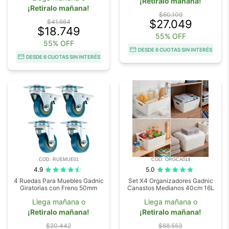
¡Retiralo mañana!
¡Retiralo mañana!
$60.109
$27.049
$41.664
$18.749
55% OFF
55% OFF
DESDE 6 CUOTAS SIN INTERÉS
DESDE 6 CUOTAS SIN INTERÉS
COD. RUEMUE01
COD. ORGCA014
4.9
5.0
4 Ruedas Para Muebles Gadnic
Set X4 Organizadores Gadnic
Giratorias con Freno 50mm
Canastos Medianos 40cm 16L
Llega mañana o
Llega mañana o
¡Retiralo mañana!
¡Retiralo mañana!
$20.442
$68.553