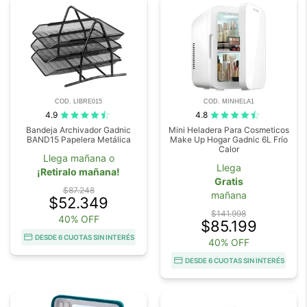
COD. LIBRE015
COD. MINHELA1
4.9
4.8
Bandeja Archivador Gadnic
Mini Heladera Para Cosmeticos
BAND15 Papelera Metálica
Make Up Hogar Gadnic 6L Frío
Calor
Llega mañana o
Llega
¡Retiralo mañana!
Gratis
$87.248
mañana
$52.349
$141.998
40% OFF
$85.199
DESDE 6 CUOTAS SIN INTERÉS
40% OFF
DESDE 6 CUOTAS SIN INTERÉS