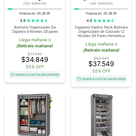
COD. SHRACK02
COD. SHRACK01
Finaliza en:
05:28:38
Finaliza en:
05:28:38
4.8
4.8
Botinero Organizador De
Zapatero Gadnic Rack Botinero
Zapatos 9 Niveles 28 pares
Organizador de Calzado 12
Niveles 36 Pares Hermético
Llega mañana o
Llega mañana o
¡Retiralo mañana!
¡Retiralo mañana!
$77.442
$34.849
$83.442
$37.549
55% OFF
55% OFF
DESDE 6 CUOTAS SIN INTERÉS
DESDE 6 CUOTAS SIN INTERÉS