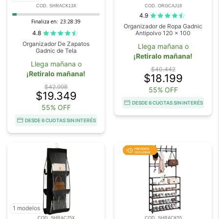
COD. SHRACK13X
COD. ORGCAJ18
4.9
Finaliza en:
23:28:38
Organizador de Ropa Gadnic
4.8
Antipolvo 120 x 100
Organizador De Zapatos
Llega mañana o
Gadnic de Tela
¡Retiralo mañana!
Llega mañana o
$40.442
¡Retiralo mañana!
$18.199
$42.998
55% OFF
$19.349
DESDE 6 CUOTAS SIN INTERÉS
55% OFF
DESDE 6 CUOTAS SIN INTERÉS
1 modelos
COD. SHRAC25X
COD. SHRACK55