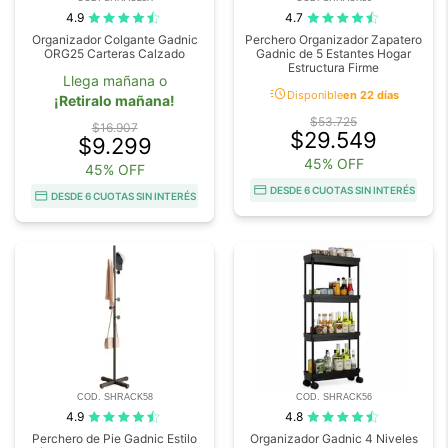
4.9
4.7
Organizador Colgante Gadnic
Perchero Organizador Zapatero
ORG25 Carteras Calzado
Gadnic de 5 Estantes Hogar
Estructura Firme
Llega mañana o
acute
Disponible
en 22 días
¡Retiralo mañana!
$53.725
$16.907
$29.549
$9.299
45% OFF
45% OFF
DESDE 6 CUOTAS SIN INTERÉS
DESDE 6 CUOTAS SIN INTERÉS
COD. SHRACK58
COD. SHRACK56
4.9
4.8
Perchero de Pie Gadnic Estilo
Organizador Gadnic 4 Niveles