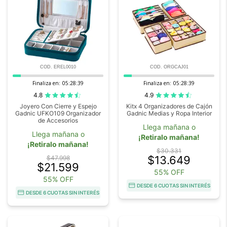
COD. EREL0010
COD. ORGCAJ01
Finaliza en:
05:28:38
Finaliza en:
05:28:38
4.8
4.9
Joyero Con Cierre y Espejo
Kitx 4 Organizadores de Cajón
Gadnic UFKO109 Organizador
Gadnic Medias y Ropa Interior
de Accesorios
Llega mañana o
Llega mañana o
¡Retiralo mañana!
¡Retiralo mañana!
$30.331
$13.649
$47.998
$21.599
55% OFF
55% OFF
DESDE 6 CUOTAS SIN INTERÉS
DESDE 6 CUOTAS SIN INTERÉS