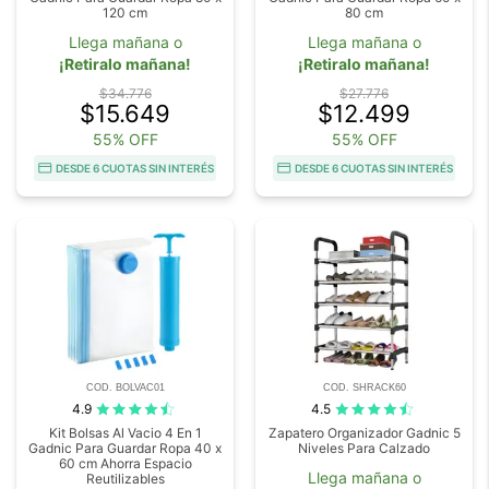
120 cm
80 cm
Llega mañana o
Llega mañana o
¡Retiralo mañana!
¡Retiralo mañana!
$34.776
$27.776
$15.649
$12.499
55% OFF
55% OFF
DESDE 6 CUOTAS SIN INTERÉS
DESDE 6 CUOTAS SIN INTERÉS
COD. BOLVAC01
COD. SHRACK60
4.9
4.5
Kit Bolsas Al Vacio 4 En 1
Zapatero Organizador Gadnic 5
Gadnic Para Guardar Ropa 40 x
Niveles Para Calzado
60 cm Ahorra Espacio
Llega mañana o
Reutilizables