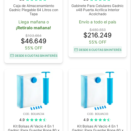
Caja de Almacenamiento
Gabinete Para Celulares Gadnic
Gadnic Plegable 64 Litros con
x48 Puerta Acrílica Interior
Tapa
Acolchado
Llega mañana o
Envío a todo el país
¡Retiralo mañana!
$480.553
$216.249
$103.664
$46.649
55% OFF
55% OFF
DESDE 6 CUOTAS SIN INTERÉS
DESDE 6 CUOTAS SIN INTERÉS
COD. BOLVAC04
COD. BOLVAC03
4.9
4.9
Kit Bolsas Al Vacio 4 En 1
Kit Bolsas Al Vacio 4 En 1
Gadnic Para Guardar Ropa 80 x
Gadnic Para Guardar Ropa 60 x