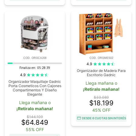
COD. ORGCAJ08
COD. ORGMES02
4.9
Finaliza en:
05:28:38
Organizador de Madera Para
4.9
Escritorio Gadnic
Organizador Maquillaje Gadnic
Llega mañana o
Porta Cosmeticos Con Cajones
¡Retiralo mañana!
Compartimentos Y Diseño
Elegante
$33.089
$18.199
Llega mañana o
¡Retiralo mañana!
45% OFF
$144.109
DESDE 6 CUOTAS SIN INTERÉS
$64.849
55% OFF