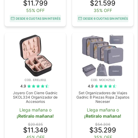
$11.799
$21.599
55% OFF
35% OFF
DESDE 6 CUOTAS SIN INTERÉS
DESDE 6 CUOTAS SIN INTERÉS
COD. EREL0011
COD. MOCH251G
4.9
4.9
Joyero Con Cierre Gadnic
Set Organizadores de Viajes
SKOL334 Organizador de
Gadnic 8 Piezas Ropa Zapatos
Accesorios
Neceser
Llega mañana o
Llega mañana o
¡Retiralo mañana!
¡Retiralo mañana!
$20.635
$54.306
$11.349
$35.299
45% OFF
35% OFF