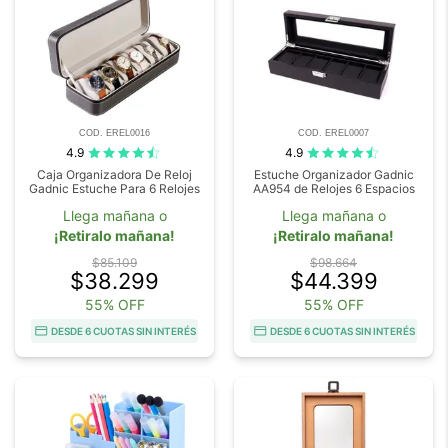
COD. EREL0016
COD. EREL0007
4.9
4.9
Caja Organizadora De Reloj
Estuche Organizador Gadnic
Gadnic Estuche Para 6 Relojes
AA954 de Relojes 6 Espacios
Llega mañana o
Llega mañana o
¡Retiralo mañana!
¡Retiralo mañana!
$85.109
$98.664
$38.299
$44.399
55% OFF
55% OFF
DESDE 6 CUOTAS SIN INTERÉS
DESDE 6 CUOTAS SIN INTERÉS