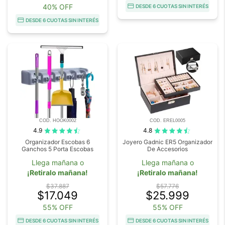
40% OFF
DESDE 6 CUOTAS SIN INTERÉS
DESDE 6 CUOTAS SIN INTERÉS
COD. HOOK0002
COD. EREL0005
4.9
4.8
Organizador Escobas 6
Joyero Gadnic ER5 Organizador
Ganchos 5 Porta Escobas
De Accesorios
Llega mañana o
Llega mañana o
¡Retiralo mañana!
¡Retiralo mañana!
$37.887
$57.776
$17.049
$25.999
55% OFF
55% OFF
DESDE 6 CUOTAS SIN INTERÉS
DESDE 6 CUOTAS SIN INTERÉS