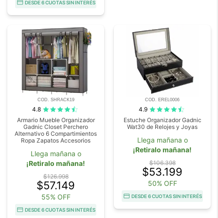
DESDE 6 CUOTAS SIN INTERÉS
COD. SHRACK19
COD. EREL0006
4.8
4.9
Armario Mueble Organizador
Estuche Organizador Gadnic
Gadnic Closet Perchero
Wat30 de Relojes y Joyas
Alternativo 6 Compartimientos
Llega mañana o
Ropa Zapatos Accesorios
¡Retiralo mañana!
Llega mañana o
¡Retiralo mañana!
$106.398
$53.199
$126.998
$57.149
50% OFF
55% OFF
DESDE 6 CUOTAS SIN INTERÉS
DESDE 6 CUOTAS SIN INTERÉS