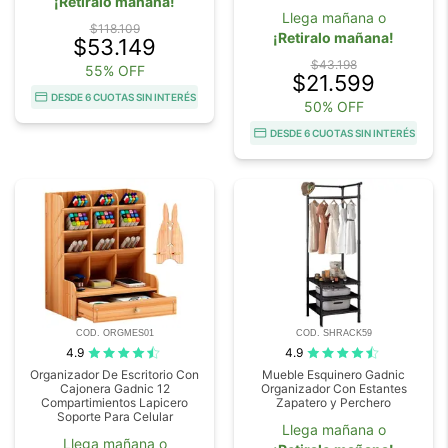
¡Retiralo mañana!
Llega mañana o
$118.109
¡Retiralo mañana!
$53.149
$43.198
55% OFF
$21.599
DESDE 6 CUOTAS SIN INTERÉS
50% OFF
DESDE 6 CUOTAS SIN INTERÉS
COD. ORGMES01
COD. SHRACK59
4.9
4.9
Organizador De Escritorio Con
Mueble Esquinero Gadnic
Cajonera Gadnic 12
Organizador Con Estantes
Compartimientos Lapicero
Zapatero y Perchero
Soporte Para Celular
Llega mañana o
Llega mañana o