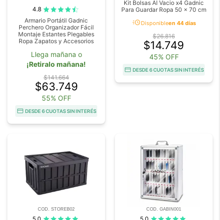
Kit Bolsas Al Vacio x4 Gadnic
4.8
Para Guardar Ropa 50 x 70 cm
Armario Portátil Gadnic
acute
Disponible
en 44 días
Perchero Organizador Fácil
Montaje Estantes Plegables
$26.816
Ropa Zapatos y Accesorios
$14.749
Llega mañana o
45% OFF
¡Retiralo mañana!
DESDE 6 CUOTAS SIN INTERÉS
$141.664
$63.749
55% OFF
DESDE 6 CUOTAS SIN INTERÉS
COD. STOREB02
COD. GABIN001
5.0
5.0