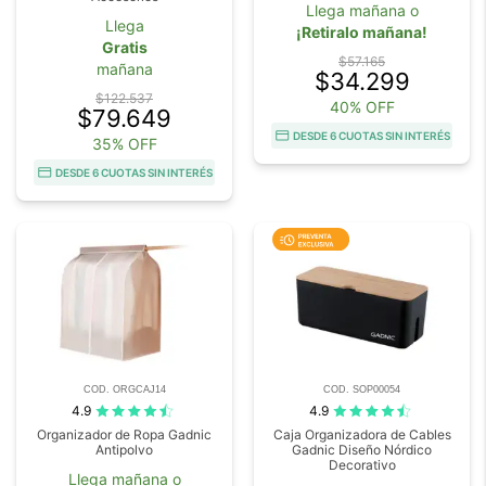
Llega mañana o
Llega
¡Retiralo mañana!
Gratis
$57.165
mañana
$34.299
$122.537
40% OFF
$79.649
DESDE 6 CUOTAS SIN INTERÉS
35% OFF
DESDE 6 CUOTAS SIN INTERÉS
COD. ORGCAJ14
COD. SOP00054
4.9
4.9
Organizador de Ropa Gadnic
Caja Organizadora de Cables
Antipolvo
Gadnic Diseño Nórdico
Decorativo
Llega mañana o