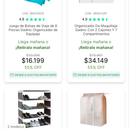
COD. MOCH0215
COD. ORGCAJ07
4.8
4.9
Juego de Bolsas de Viaje de 6
Organizador De Maquillaje
Piezas Gadnic Organizador de
Gadnic Con 2 Cajones Y 7
Equipaje
Compartimentos
Llega mañana o
Llega mañana o
¡Retiralo mañana!
¡Retiralo mañana!
$35.998
$75.887
$16.199
$34.149
55% OFF
55% OFF
DESDE 6 CUOTAS SIN INTERÉS
DESDE 6 CUOTAS SIN INTERÉS
2 modelos