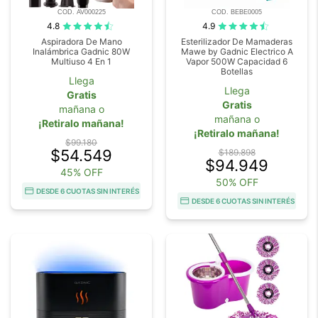
COD. AV000225
COD. BEBE0005
4.8
4.9
Aspiradora De Mano
Esterilizador De Mamaderas
Inalámbrica Gadnic 80W
Mawe by Gadnic Electrico A
Multiuso 4 En 1
Vapor 500W Capacidad 6
Botellas
Llega
Llega
Gratis
Gratis
mañana o
mañana o
¡Retiralo mañana!
¡Retiralo mañana!
$99.180
$54.549
$189.898
$94.949
45% OFF
50% OFF
DESDE 6 CUOTAS SIN INTERÉS
DESDE 6 CUOTAS SIN INTERÉS