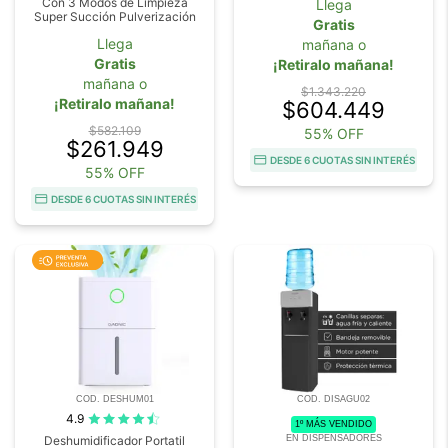
Con 3 Modos de Limpieza
Llega
Super Succión Pulverización
Gratis
Llega
mañana o
Gratis
¡Retiralo mañana!
mañana o
$1.343.220
¡Retiralo mañana!
$604.449
$582.109
55% OFF
$261.949
DESDE 6 CUOTAS SIN INTERÉS
55% OFF
DESDE 6 CUOTAS SIN INTERÉS
COD. DESHUM01
COD. DISAGU02
4.9
1º MÁS VENDIDO
EN DISPENSADORES
Deshumidificador Portatil