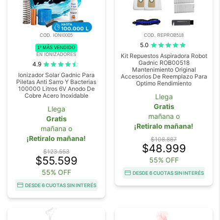
COD. IONI0005
COD. REPROB518
5.0
1º MÁS VENDIDO
EN IONIZADORES
Kit Repuestos Aspiradora Robot
Gadnic ROB00518
4.9
Mantenimiento Original
Ionizador Solar Gadnic Para
Accesorios De Reemplazo Para
Piletas Anti Sarro Y Bacterias
Optimo Rendimiento
100000 Litros 6V Anodo De
Cobre Acero Inoxidable
Llega
Gratis
Llega
mañana o
Gratis
¡Retiralo mañana!
mañana o
¡Retiralo mañana!
$108.887
$48.999
$123.553
$55.599
55% OFF
55% OFF
DESDE 6 CUOTAS SIN INTERÉS
DESDE 6 CUOTAS SIN INTERÉS