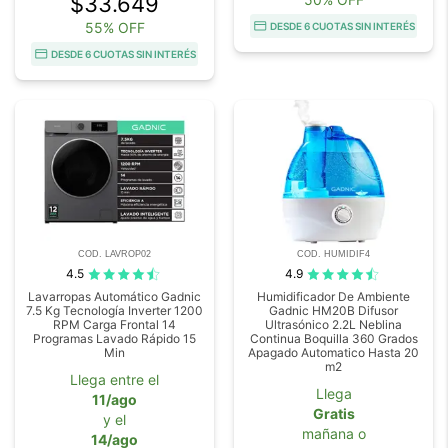
$33.649
55% OFF
DESDE 6 CUOTAS SIN INTERÉS
DESDE 6 CUOTAS SIN INTERÉS
COD. LAVROP02
COD. HUMIDIF4
4.5
4.9
Lavarropas Automático Gadnic
Humidificador De Ambiente
7.5 Kg Tecnología Inverter 1200
Gadnic HM20B Difusor
RPM Carga Frontal 14
Ultrasónico 2.2L Neblina
Programas Lavado Rápido 15
Continua Boquilla 360 Grados
Min
Apagado Automatico Hasta 20
m2
Llega entre el
Llega
11/ago
Gratis
y el
mañana o
14/ago