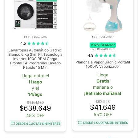
COD. LAVROP06
COD. PVAP0007
4.5
1º MÁS VENDIDO
EN LIMPIADORES
Lavarropas Automático Gadnic
Blanco 6 Kg Slim Fit Tecnología
4.9
Inverter 1000 RPM Carga
Plancha a Vapor Gadnic Portátil
Frontal 14 Programas Lavado
1000W Vaporizador
Rápido 15 Min
Llega
Llega entre el
Gratis
11/ago
mañana o
y el
¡Retiralo mañana!
14/ago
$92.553
$1.161.180
$41.649
$638.649
55% OFF
45% OFF
DESDE 6 CUOTAS SIN INTERÉS
DESDE 6 CUOTAS SIN INTERÉS