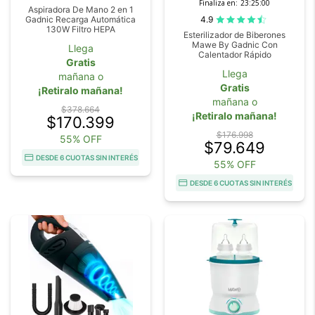
Finaliza en:
23:24:59
Aspiradora De Mano 2 en 1
4.9
Gadnic Recarga Automática
130W Filtro HEPA
Esterilizador de Biberones
Mawe By Gadnic Con
Llega
Calentador Rápido
Gratis
Llega
mañana o
Gratis
¡Retiralo mañana!
mañana o
$378.664
¡Retiralo mañana!
$170.399
$176.998
55% OFF
$79.649
DESDE 6 CUOTAS SIN INTERÉS
55% OFF
DESDE 6 CUOTAS SIN INTERÉS