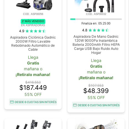
COD. ASP00056
COD. ASP00032
1º MÁS VENDIDO
Finaliza en:
05:24:59
EN ASPIRADORAS
4.8
4.9
Aspiradora De Mano Gadnic
Aspiradora Ciclónica Gadnic
120W 9000Pa Inalambrica
2000W Filtro Lavable
Bateria 2000mAh Filtro HEPA
Rebobinado Automático de
Carga USB Bajo Ruido Auto
Cable
Hogar
Llega
Llega
Gratis
Gratis
mañana o
mañana o
¡Retiralo mañana!
¡Retiralo mañana!
$416.553
$107.553
$187.449
$48.399
55% OFF
55% OFF
DESDE 6 CUOTAS SIN INTERÉS
DESDE 6 CUOTAS SIN INTERÉS