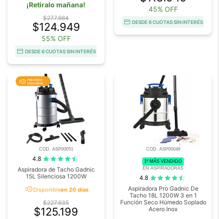
¡Retiralo mañana!
45% OFF
$277.664
DESDE 6 CUOTAS SIN INTERÉS
$124.949
55% OFF
DESDE 6 CUOTAS SIN INTERÉS
COD. ASP00051
COD. ASP00048
4.8
1º MÁS VENDIDO
EN ASPIRADORAS
Aspiradora de Tacho Gadnic
15L Silenciosa 1200W
4.8
acute
Aspiradora Pro Gadnic De
Disponible
en 20 días
Tacho 18L 1200W 3 en 1
Función Seco Húmedo Soplado
$227.635
$125.199
Acero Inox