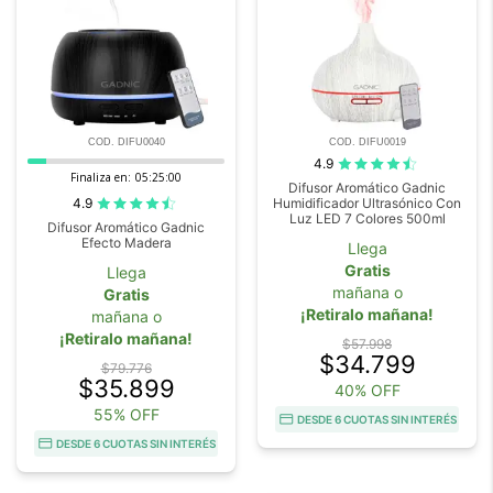
COD. DIFU0040
COD. DIFU0019
4.9
Finaliza en:
05:24:59
Difusor Aromático Gadnic
4.9
Humidificador Ultrasónico Con
Luz LED 7 Colores 500ml
Difusor Aromático Gadnic
Efecto Madera
Llega
Gratis
Llega
mañana o
Gratis
¡Retiralo mañana!
mañana o
¡Retiralo mañana!
$57.998
$34.799
$79.776
$35.899
40% OFF
55% OFF
DESDE 6 CUOTAS SIN INTERÉS
DESDE 6 CUOTAS SIN INTERÉS