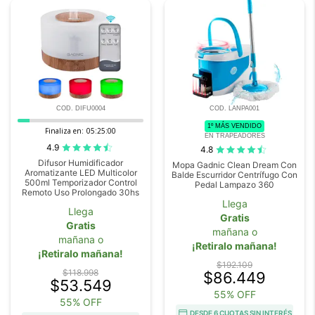
COD. DIFU0004
COD. LANPA001
1º MÁS VENDIDO
Finaliza en:
05:24:59
EN TRAPEADORES
4.9
4.8
Difusor Humidificador
Mopa Gadnic Clean Dream Con
Aromatizante LED Multicolor
Balde Escurridor Centrífugo Con
500ml Temporizador Control
Pedal Lampazo 360
Remoto Uso Prolongado 30hs
Llega
Llega
Gratis
Gratis
mañana o
mañana o
¡Retiralo mañana!
¡Retiralo mañana!
$192.109
$118.998
$86.449
$53.549
55% OFF
55% OFF
DESDE 6 CUOTAS SIN INTERÉS