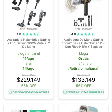
COD. ASP00029
COD. ASP00033
4.8
4.8
Aspiradora Inalámbrica Gadnic
Aspiradora De Mano Gadnic
2 En 1 Gadnic 300W Vertical Y
100W 15KPa Inalambrica 111V
De Mano
Con Filtro HEPA Y Soplado
Llega entre el
Llega
11/ago
Gratis
y el
mañana o
14/ago
¡Retiralo mañana!
$509.220
$295.887
$229.149
$133.149
55% OFF
55% OFF
DESDE 6 CUOTAS SIN INTERÉS
DESDE 6 CUOTAS SIN INTERÉS