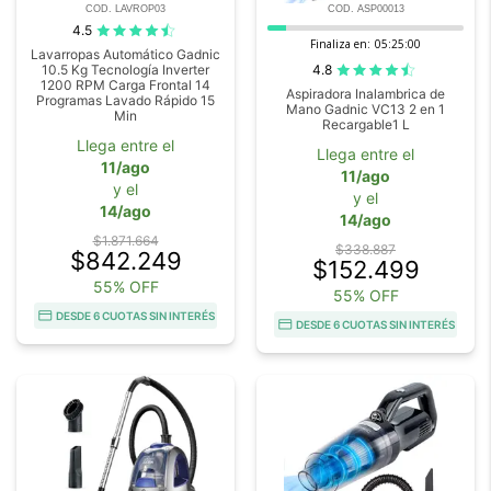
COD. LAVROP03
COD. ASP00013
4.5
Finaliza en:
05:24:59
Lavarropas Automático Gadnic
4.8
10.5 Kg Tecnología Inverter
1200 RPM Carga Frontal 14
Aspiradora Inalambrica de
Programas Lavado Rápido 15
Mano Gadnic VC13 2 en 1
Min
Recargable1 L
Llega entre el
Llega entre el
11/ago
11/ago
y el
y el
14/ago
14/ago
$1.871.664
$338.887
$842.249
$152.499
55% OFF
55% OFF
DESDE 6 CUOTAS SIN INTERÉS
DESDE 6 CUOTAS SIN INTERÉS