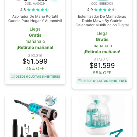
COD. AV000224
COD. BEBE0008
4.8
4.9
Aspirador De Mano Portátil
Esterilizador De Mamaderas
Gadnic Para Hogar Y Automóvil
Doble Mawe By Gadnic
Calentador Multifunción Digital
Llega
Llega
Gratis
Gratis
mañana o
mañana o
¡Retiralo mañana!
¡Retiralo mañana!
$93.816
$51.599
$181.331
$81.599
45% OFF
55% OFF
DESDE 6 CUOTAS SIN INTERÉS
DESDE 6 CUOTAS SIN INTERÉS