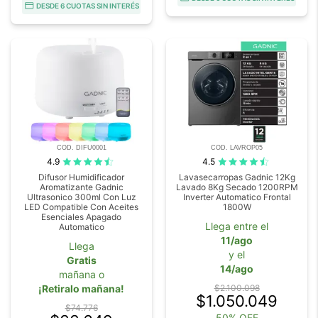
DESDE 6 CUOTAS SIN INTERÉS
COD. DIFU0001
COD. LAVROP05
4.9
4.5
Difusor Humidificador
Lavasecarropas Gadnic 12Kg
Aromatizante Gadnic
Lavado 8Kg Secado 1200RPM
Ultrasonico 300ml Con Luz
Inverter Automatico Frontal
LED Compatible Con Aceites
1800W
Esenciales Apagado
Llega entre el
Automatico
11/ago
Llega
y el
Gratis
14/ago
mañana o
¡Retiralo mañana!
$2.100.098
$1.050.049
$74.776
50% OFF