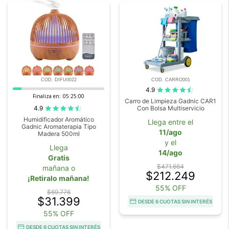
COD. DIFU0022
COD. CARRO001
4.9
Finaliza en:
05:24:59
Carro de Limpieza Gadnic CAR1
4.9
Con Bolsa Multiservicio
Humidificador Aromático
Llega entre el
Gadnic Aromaterapia Tipo
11/ago
Madera 500ml
y el
Llega
14/ago
Gratis
$471.664
mañana o
$212.249
¡Retiralo mañana!
55% OFF
$69.776
$31.399
DESDE 6 CUOTAS SIN INTERÉS
55% OFF
DESDE 6 CUOTAS SIN INTERÉS