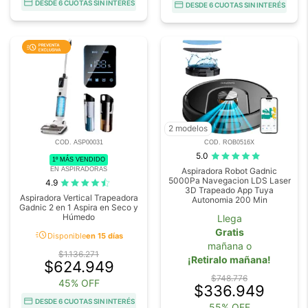
DESDE 6 CUOTAS SIN INTERÉS
DESDE 6 CUOTAS SIN INTERÉS
2 modelos
COD. ASP00031
COD. ROB0516X
5.0
1º MÁS VENDIDO
EN ASPIRADORAS
Aspiradora Robot Gadnic
5000Pa Navegacion LDS Laser
4.9
3D Trapeado App Tuya
Aspiradora Vertical Trapeadora
Autonomia 200 Min
Gadnic 2 en 1 Aspira en Seco y
Húmedo
Llega
Gratis
acute
Disponible
en 15 días
mañana o
$1.136.271
¡Retiralo mañana!
$624.949
$748.776
45% OFF
$336.949
DESDE 6 CUOTAS SIN INTERÉS
55% OFF