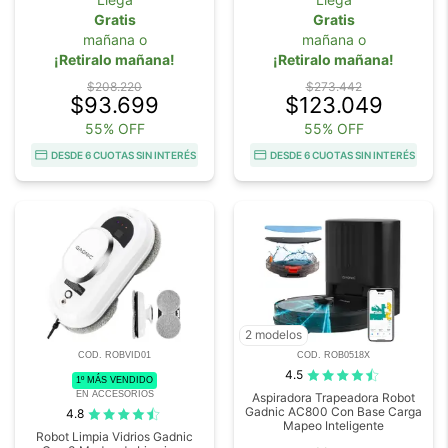
Gratis
Gratis
mañana o
mañana o
¡Retiralo mañana!
¡Retiralo mañana!
$208.220
$273.442
$93.699
$123.049
55% OFF
55% OFF
DESDE 6 CUOTAS SIN INTERÉS
DESDE 6 CUOTAS SIN INTERÉS
2 modelos
COD. ROBVID01
COD. ROB0518X
4.5
1º MÁS VENDIDO
EN ACCESORIOS
Aspiradora Trapeadora Robot
Gadnic AC800 Con Base Carga
4.8
Mapeo Inteligente
Robot Limpia Vidrios Gadnic