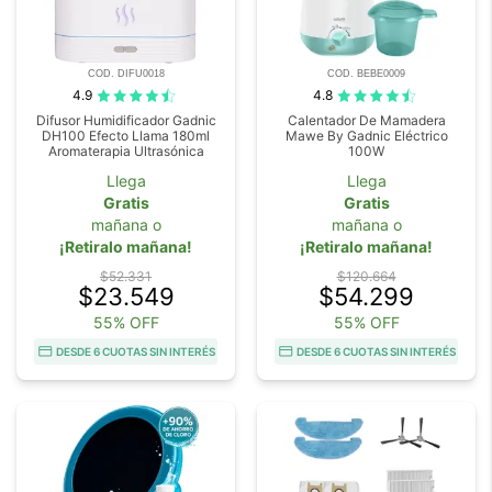
COD. DIFU0018
COD. BEBE0009
4.9
4.8
Difusor Humidificador Gadnic
Calentador De Mamadera
DH100 Efecto Llama 180ml
Mawe By Gadnic Eléctrico
Aromaterapia Ultrasónica
100W
Llega
Llega
Gratis
Gratis
mañana o
mañana o
¡Retiralo mañana!
¡Retiralo mañana!
$52.331
$120.664
$23.549
$54.299
55% OFF
55% OFF
DESDE 6 CUOTAS SIN INTERÉS
DESDE 6 CUOTAS SIN INTERÉS