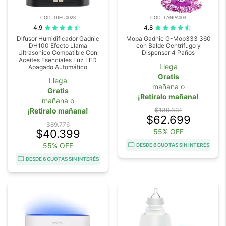
COD. DIFU0028
COD. LANPA003
4.9
4.8
Difusor Humidificador Gadnic
Mopa Gadnic G-Mop333 360
DH100 Efecto Llama
con Balde Centrífugo y
Ultrasonico Compatible Con
Dispenser 4 Paños
Aceites Esenciales Luz LED
Llega
Apagado Automático
Gratis
Llega
mañana o
Gratis
¡Retiralo mañana!
mañana o
¡Retiralo mañana!
$139.331
$62.699
$89.776
$40.399
55% OFF
55% OFF
DESDE 6 CUOTAS SIN INTERÉS
DESDE 6 CUOTAS SIN INTERÉS