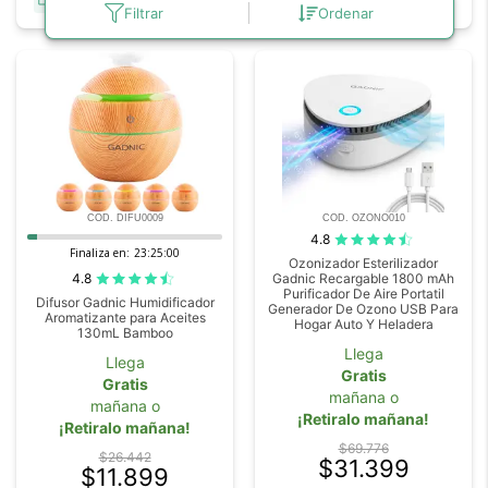
DESDE 6 CUOTAS SIN INTERÉS
DESDE 6 CUOTAS SIN INTERÉS
Filtrar
Ordenar
COD. DIFU0009
COD. OZONO010
4.8
Finaliza en:
23:24:59
Ozonizador Esterilizador
4.8
Gadnic Recargable 1800 mAh
Purificador De Aire Portatil
Difusor Gadnic Humidificador
Generador De Ozono USB Para
Aromatizante para Aceites
Hogar Auto Y Heladera
130mL Bamboo
Llega
Llega
Gratis
Gratis
mañana o
mañana o
¡Retiralo mañana!
¡Retiralo mañana!
$69.776
$26.442
$31.399
$11.899