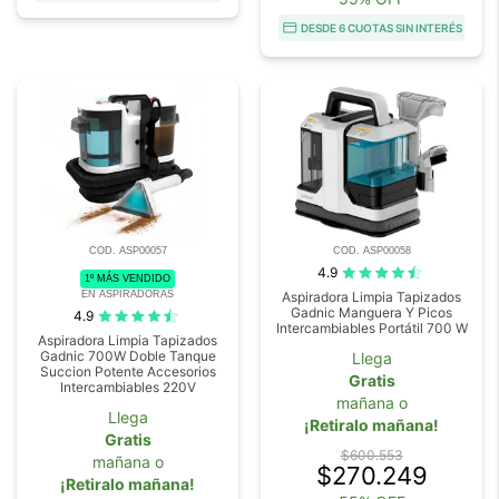
DESDE 6 CUOTAS SIN INTERÉS
COD. ASP00057
COD. ASP00058
4.9
1º MÁS VENDIDO
EN ASPIRADORAS
Aspiradora Limpia Tapizados
Gadnic Manguera Y Picos
4.9
Intercambiables Portátil 700 W
Aspiradora Limpia Tapizados
Gadnic 700W Doble Tanque
Llega
Succion Potente Accesorios
Gratis
Intercambiables 220V
mañana o
Llega
¡Retiralo mañana!
Gratis
$600.553
mañana o
$270.249
¡Retiralo mañana!