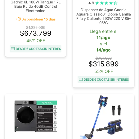
Gadnic 6L 180W Tanque 1.7L
4.9
Bajo Ruido 40dB Control
Dispenser de Agua Gadnic
Electronico
Aquara Classic01 Doble Canilla
acute
Fría y Caliente 590W 220 V 85-
Disponible
en 15 días
95°C
$1.225.089
Llega entre el
$673.799
11/ago
45% OFF
y el
DESDE 6 CUOTAS SIN INTERÉS
14/ago
$701.998
$315.899
55% OFF
DESDE 6 CUOTAS SIN INTERÉS