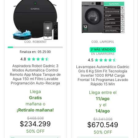
COD. ROB00507
COD. LAVROP01
1º MÁS VENDIDO
Finaliza en:
05:24:59
EN LAVARROPAS
4.8
4.5
Aspiradora Robot Gadnic 3
Lavarropas Automático Gadnic
Modos Automática Control
Gris 6 Kg Slim Fit Tecnología
Remoto App Mopa Tanque de
Inverter 1000 RPM Carga
Agua 150 ml Filtro Lavable
Frontal 14 Programas Lavado
Programación Auto-Recarga
Rápido 15 Min
Llega
Llega entre el
Gratis
11/ago
mañana o
y el
¡Retiralo mañana!
14/ago
$468.598
$1.341.098
$234.299
$670.549
50% OFF
50% OFF