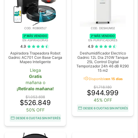
COD. ROB00517
COD. DESHUM02
1º MÁS VENDIDO
1º MÁS VENDIDO
EN ASPIRADORAS
EN PURIFICADORES
4.9
4.9
Aspiradora Trapeadora Robot
Deshumidificador Electrico
Gadnic AC701 Con Base Carga
Gadnic 12L Dia 210W Tanque
Mapeo Inteligente
25L Control Digital
Temporizador 24h 46 dB R290
Llega
15 m2
Gratis
acute
Disponible
en 15 días
mañana o
$1.718.180
¡Retiralo mañana!
$944.999
$1.053.698
45% OFF
$526.849
DESDE 6 CUOTAS SIN INTERÉS
50% OFF
DESDE 6 CUOTAS SIN INTERÉS