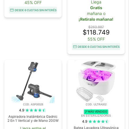
Llega
45% OFF
Gratis
DESDE 6 CUOTAS SIN INTERÉS
mañana o
¡Retiralo mañana!
$263.887
$118.749
55% OFF
DESDE 6 CUOTAS SIN INTERÉS
COD. ASP00028
COD. ULTRA002
4.9
1º MÁS VENDIDO
EN ESTERILIZADORES
Aspiradora Inalámbrica Gadnic
2 En 1 Vertical y de Mano 200W
4.9
Batea Lavadora Ultrasónica
Llega entre el