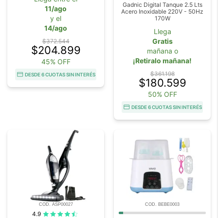
Gadnic Digital Tanque 2.5 Lts
11/ago
Acero Inoxidable 220V - 50Hz
y el
170W
14/ago
Llega
Gratis
$372.544
$204.899
mañana o
¡Retiralo mañana!
45% OFF
$361.198
DESDE 6 CUOTAS SIN INTERÉS
$180.599
50% OFF
DESDE 6 CUOTAS SIN INTERÉS
COD. ASP00027
COD. BEBE0003
4.9