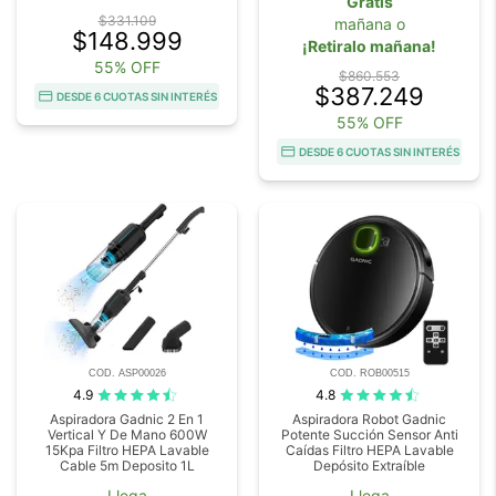
Gratis
$331.109
mañana o
$148.999
¡Retiralo mañana!
55% OFF
$860.553
$387.249
DESDE 6 CUOTAS SIN INTERÉS
55% OFF
DESDE 6 CUOTAS SIN INTERÉS
COD. ASP00026
COD. ROB00515
4.9
4.8
Aspiradora Gadnic 2 En 1
Aspiradora Robot Gadnic
Vertical Y De Mano 600W
Potente Succión Sensor Anti
15Kpa Filtro HEPA Lavable
Caídas Filtro HEPA Lavable
Cable 5m Deposito 1L
Depósito Extraíble
Llega
Llega