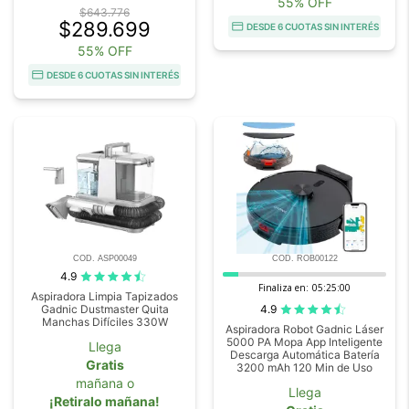
55% OFF
$643.776
$289.699
DESDE 6 CUOTAS SIN INTERÉS
55% OFF
DESDE 6 CUOTAS SIN INTERÉS
COD. ASP00049
COD. ROB00122
4.9
Finaliza en:
05:24:59
Aspiradora Limpia Tapizados
4.9
Gadnic Dustmaster Quita
Manchas Difíciles 330W
Aspiradora Robot Gadnic Láser
5000 PA Mopa App Inteligente
Llega
Descarga Automática Batería
Gratis
3200 mAh 120 Min de Uso
mañana o
Llega
¡Retiralo mañana!