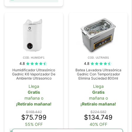
COD. HUMIDIF1
COD. ULTRA001
4.8
4.8
Humidificador Ultrasónico
Batea Lavadora Ultrasónica
Gadnic K6 Vaporizador De
Gadnic Con Temporizador
Ambiente Ultrasonico
Elimina Suciedad 800ml
Llega
Llega
Gratis
Gratis
mañana o
mañana o
¡Retiralo mañana!
¡Retiralo mañana!
$168.442
$224.582
$75.799
$134.749
55% OFF
40% OFF