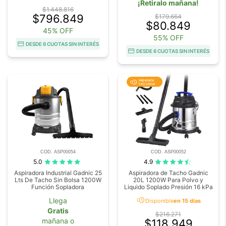
¡Retiralo mañana!
$1.448.816
$796.849
$179.664
$80.849
45% OFF
55% OFF
DESDE 6 CUOTAS SIN INTERÉS
DESDE 6 CUOTAS SIN INTERÉS
COD. ASP00054
COD. ASP00052
5.0
4.9
Aspiradora Industrial Gadnic 25
Aspiradora de Tacho Gadnic
Lts De Tacho Sin Bolsa 1200W
20L 1200W Para Polvo y
Función Sopladora
Liquido Soplado Presión 16 kPa
acute
Llega
Disponible
en 15 días
Gratis
$216.271
mañana o
$118.949