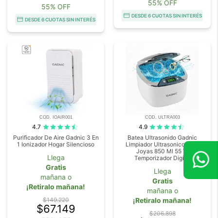
55% OFF
55% OFF
DESDE 6 CUOTAS SIN INTERÉS
DESDE 6 CUOTAS SIN INTERÉS
COD. IOAIR001
COD. ULTRA003
4.7
4.9
Purificador De Aire Gadnic 3 En
Batea Ultrasonido Gadnic
1 Ionizador Hogar Silencioso
Limpiador Ultrasonico Para
Joyas 850 Ml 55 W
Llega
Temporizador Digital
Gratis
Llega
mañana o
Gratis
¡Retiralo mañana!
mañana o
$149.220
¡Retiralo mañana!
$67.149
$206.898