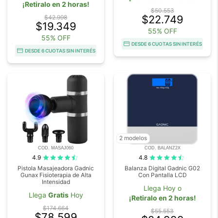
¡Retiralo en 2 horas!
$50.553
$22.749
$42.998
$19.349
55% OFF
55% OFF
DESDE 6 CUOTAS SIN INTERÉS
DESDE 6 CUOTAS SIN INTERÉS
2 modelos
COD. MASAJ060
COD. BALANZ2X
4.9
4.8
Pistola Masajeadora Gadnic
Balanza Digital Gadnic G02
Gunax Fisioterapia de Alta
Con Pantalla LCD
Intensidad
Llega Hoy o
Llega
Gratis
Hoy
¡Retiralo en 2 horas!
$174.664
$55.553
$78.599