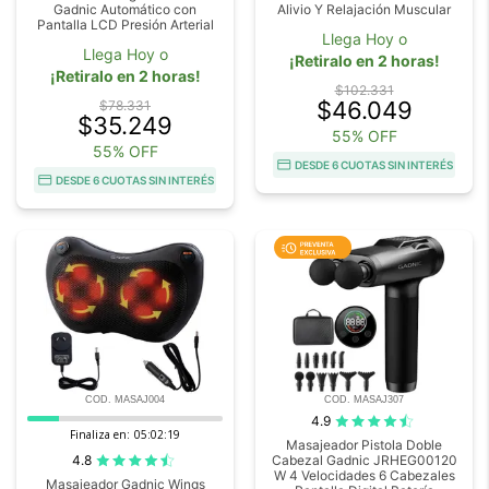
Gadnic Automático con
Alivio Y Relajación Muscular
Pantalla LCD Presión Arterial
Llega Hoy o
Llega Hoy o
¡Retiralo en 2 horas!
¡Retiralo en 2 horas!
$102.331
$46.049
$78.331
$35.249
55% OFF
55% OFF
DESDE 6 CUOTAS SIN INTERÉS
DESDE 6 CUOTAS SIN INTERÉS
COD. MASAJ004
COD. MASAJ307
4.9
Finaliza en:
05:02:18
Masajeador Pistola Doble
4.8
Cabezal Gadnic JRHEG00120
W 4 Velocidades 6 Cabezales
Masajeador Gadnic Wings