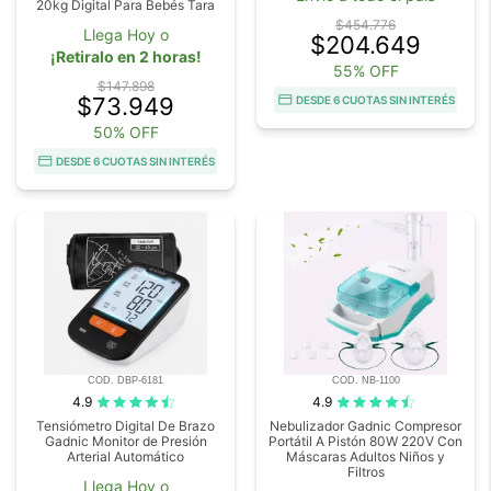
20kg Digital Para Bebés Tara
$454.776
Llega Hoy o
$204.649
¡Retiralo en 2 horas!
55% OFF
$147.898
$73.949
DESDE 6 CUOTAS SIN INTERÉS
50% OFF
DESDE 6 CUOTAS SIN INTERÉS
COD. DBP-6181
COD. NB-1100
4.9
4.9
Tensiómetro Digital De Brazo
Nebulizador Gadnic Compresor
Gadnic Monitor de Presión
Portátil A Pistón 80W 220V Con
Arterial Automático
Máscaras Adultos Niños y
Filtros
Llega Hoy o