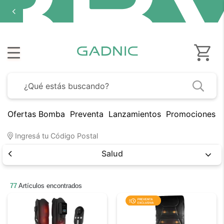
cuotas sin
interés
en
seleccionad
Ofertas Bomba
Preventa
Lanzamientos
Promociones B
Ingresá tu Código Postal
Salud
77
Artículos encontrados