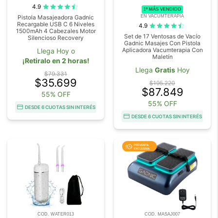
4.9
1º MÁS VENDIDO
EN VACUMTERAPIA
Pistola Masajeadora Gadnic
Recargable USB C 6 Niveles
4.9
1500mAh 4 Cabezales Motor
Set de 17 Ventosas de Vacío
Silencioso Recovery
Gadnic Masajes Con Pistola
Aplicadora Vacumterapia Con
Llega Hoy o
Maletín
¡Retiralo en 2 horas!
Llega
Gratis
Hoy
$79.331
$35.699
$195.220
$87.849
55% OFF
55% OFF
DESDE 6 CUOTAS SIN INTERÉS
DESDE 6 CUOTAS SIN INTERÉS
COD. WATER013
COD. MASAJ007