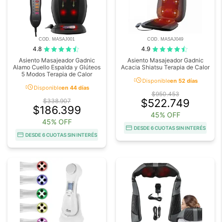
COD. MASAJ001
COD. MASAJ049
4.8
4.9
Asiento Masajeador Gadnic
Asiento Masajeador Gadnic
Alamo Cuello Espalda y Glúteos
Acacia Shiatsu Terapia de Calor
5 Modos Terapia de Calor
acute
Disponible
en 52 días
acute
Disponible
en 44 días
$950.453
$522.749
$338.907
$186.399
45% OFF
45% OFF
DESDE 6 CUOTAS SIN INTERÉS
DESDE 6 CUOTAS SIN INTERÉS