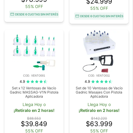
$24.999
55% OFF
55% OFF
DESDE 6 CUOTAS SIN INTERÉS
DESDE 6 CUOTAS SIN INTERÉS
COD. VENTO001
COD. VENTO011
4.9
4.9
Set x 12 Ventosas de Vacío
Set de 10 Ventosas de Vacío
Gadnic MASSAG-V1N Pistola
Gadnic Masajes Con Pistola
Aplicadora
Aplicadora
Llega Hoy o
Llega Hoy o
¡Retiralo en 2 horas!
¡Retiralo en 2 horas!
$88.553
$142.220
$39.849
$63.999
55% OFF
55% OFF