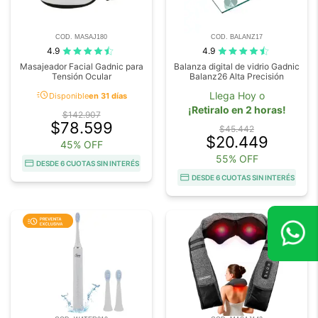
COD. MASAJ180
COD. BALANZ17
4.9
4.9
Masajeador Facial Gadnic para
Balanza digital de vidrio Gadnic
Tensión Ocular
Balanz26 Alta Precisión
acute
Llega Hoy o
Disponible
en 31 días
¡Retiralo en 2 horas!
$142.907
$78.599
$45.442
$20.449
45% OFF
55% OFF
DESDE 6 CUOTAS SIN INTERÉS
DESDE 6 CUOTAS SIN INTERÉS