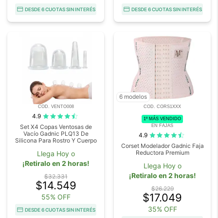
DESDE 6 CUOTAS SIN INTERÉS
DESDE 6 CUOTAS SIN INTERÉS
6 modelos
COD. VENTO008
COD. CORS1XXX
4.9
1º MÁS VENDIDO
EN FAJAS
Set X4 Copas Ventosas de
Vacío Gadnic PLQ13 De
4.9
Silicona Para Rostro Y Cuerpo
Corset Modelador Gadnic Faja
Reductora Premium
Llega Hoy o
¡Retiralo en 2 horas!
Llega Hoy o
¡Retiralo en 2 horas!
$32.331
$14.549
$26.229
$17.049
55% OFF
35% OFF
DESDE 6 CUOTAS SIN INTERÉS