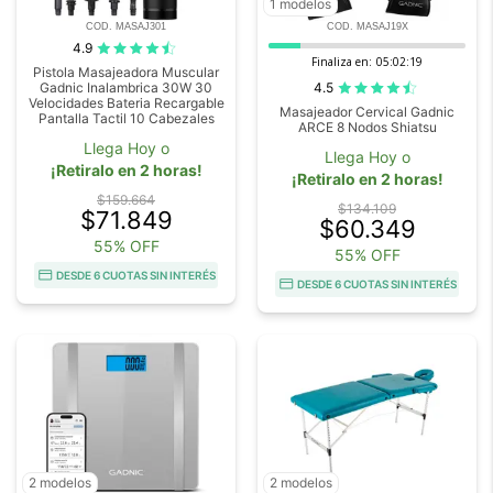
1 modelos
COD. MASAJ301
COD. MASAJ19X
4.9
Finaliza en:
05:02:18
Pistola Masajeadora Muscular
4.5
Gadnic Inalambrica 30W 30
Velocidades Bateria Recargable
Masajeador Cervical Gadnic
Pantalla Tactil 10 Cabezales
ARCE 8 Nodos Shiatsu
Llega Hoy o
Llega Hoy o
¡Retiralo en 2 horas!
¡Retiralo en 2 horas!
$159.664
$134.109
$71.849
$60.349
55% OFF
55% OFF
DESDE 6 CUOTAS SIN INTERÉS
DESDE 6 CUOTAS SIN INTERÉS
2 modelos
2 modelos