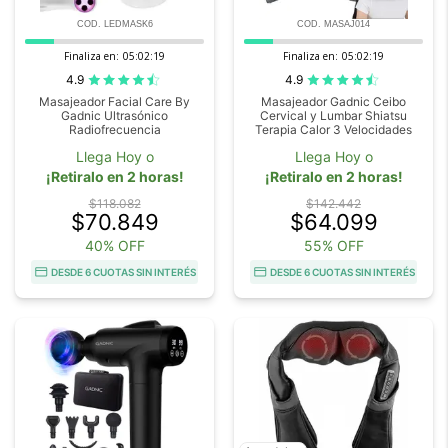
COD. LEDMASK6
COD. MASAJ014
Finaliza en:
05:02:18
Finaliza en:
05:02:18
4.9
4.9
Masajeador Facial Care By
Masajeador Gadnic Ceibo
Gadnic Ultrasónico
Cervical y Lumbar Shiatsu
Radiofrecuencia
Terapia Calor 3 Velocidades
Llega Hoy o
Llega Hoy o
¡Retiralo en 2 horas!
¡Retiralo en 2 horas!
$118.082
$142.442
$70.849
$64.099
40% OFF
55% OFF
DESDE 6 CUOTAS SIN INTERÉS
DESDE 6 CUOTAS SIN INTERÉS