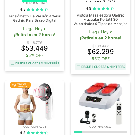
Finaliza en:
05:02:18
EN TENSIOMETROS
4.9
4.8
Pistola Masajeadora Gadnic
Tensiómetro De Presión Arterial
Muscular Portátil 30
Gadnic Para Brazo Digital
Velocidades 6 Tipos de Masajes
Llega Hoy o
Llega Hoy o
¡Retiralo en 2 horas!
¡Retiralo en 2 horas!
$118.776
$138.442
$53.449
$62.299
55% OFF
55% OFF
DESDE 6 CUOTAS SIN INTERÉS
DESDE 6 CUOTAS SIN INTERÉS
COD. CEPFAC04
COD. MASAJ013
4.8