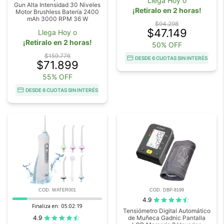
Llega Hoy o
Gun Alta Intensidad 30 Niveles
¡Retiralo en 2 horas!
Motor Brushless Batería 2400
mAh 3000 RPM 36 W
$94.298
$47.149
Llega Hoy o
¡Retiralo en 2 horas!
50% OFF
$159.776
DESDE 6 CUOTAS SIN INTERÉS
$71.899
55% OFF
DESDE 6 CUOTAS SIN INTERÉS
COD. WATER001
COD. DBP-8199
4.9
Finaliza en:
05:02:18
Tensiómetro Digital Automático
4.9
de Muñeca Gadnic Pantalla