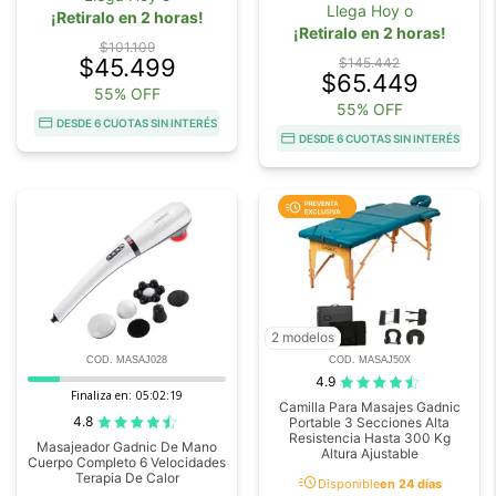
Llega Hoy o
¡Retiralo en 2 horas!
¡Retiralo en 2 horas!
$101.109
$45.499
$145.442
$65.449
55% OFF
55% OFF
DESDE 6 CUOTAS SIN INTERÉS
DESDE 6 CUOTAS SIN INTERÉS
2 modelos
COD. MASAJ028
COD. MASAJ50X
4.9
Finaliza en:
05:02:18
Camilla Para Masajes Gadnic
4.8
Portable 3 Secciones Alta
Resistencia Hasta 300 Kg
Masajeador Gadnic De Mano
Altura Ajustable
Cuerpo Completo 6 Velocidades
Terapia De Calor
acute
Disponible
en 24 días