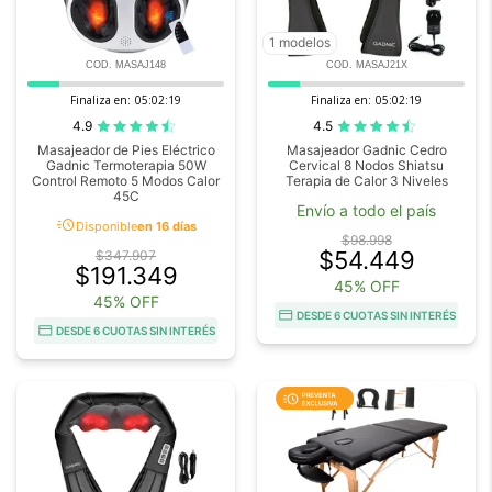
1 modelos
COD. MASAJ148
COD. MASAJ21X
Finaliza en:
05:02:18
Finaliza en:
05:02:18
4.9
4.5
Masajeador de Pies Eléctrico
Masajeador Gadnic Cedro
Gadnic Termoterapia 50W
Cervical 8 Nodos Shiatsu
Control Remoto 5 Modos Calor
Terapia de Calor 3 Niveles
45C
Envío a todo el país
acute
Disponible
en 16 días
$98.998
$54.449
$347.907
$191.349
45% OFF
45% OFF
DESDE 6 CUOTAS SIN INTERÉS
DESDE 6 CUOTAS SIN INTERÉS