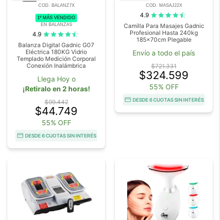
COD. BALANZ7X
COD. MASAJ22X
4.9
1º MÁS VENDIDO
EN BALANZAS
Camilla Para Masajes Gadnic
Profesional Hasta 240kg
4.9
185x70cm Plegable
Balanza Digital Gadnic G07
Eléctrica 180KG Vidrio
Envío a todo el país
Templado Medición Corporal
Conexión Inalámbrica
$721.331
$324.599
Llega Hoy o
55% OFF
¡Retiralo en 2 horas!
DESDE 6 CUOTAS SIN INTERÉS
$99.442
$44.749
55% OFF
DESDE 6 CUOTAS SIN INTERÉS