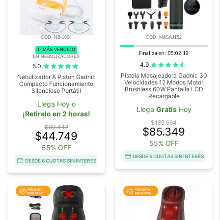
COD. NB-1004
COD. MASAJ152
1º MÁS VENDIDO
Finaliza en:
05:02:18
EN NEBULIZADORES
4.9
5.0
Pistola Masajeadora Gadnic 30
Nebulizador A Piston Gadnic
Velocidades 12 Modos Motor
Compacto Funcionamiento
Brushless 60W Pantalla LCD
Silencioso Portátil
Recargable
Llega Hoy o
Llega
Gratis
Hoy
¡Retiralo en 2 horas!
$189.664
$99.442
$85.349
$44.749
55% OFF
55% OFF
DESDE 6 CUOTAS SIN INTERÉS
DESDE 6 CUOTAS SIN INTERÉS