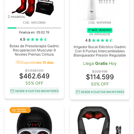
2 modelos
COD. AIRCOM8X
COD. WATER008
1º MÁS VENDIDO
Finaliza en:
05:02:18
EN IRRIGADOR
4.9
4.8
Botas de Presoterapia Gadnic
Irrigador Bucal Eléctrico Gadnic
Recuperacion Muscular 9
Con 6 Puntas Intercambiables
Niveles Piernas Cintura
Blanqueador Presión Regulable
acute
Disponible
en 15 días
Llega
Gratis
Hoy
$1.028.109
$229.198
$462.649
$114.599
55% OFF
50% OFF
DESDE 6 CUOTAS SIN INTERÉS
DESDE 6 CUOTAS SIN INTERÉS