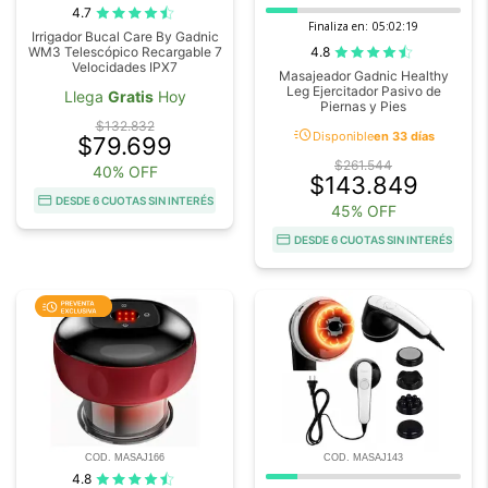
4.7
Finaliza en:
05:02:18
Irrigador Bucal Care By Gadnic
4.8
WM3 Telescópico Recargable 7
Velocidades IPX7
Masajeador Gadnic Healthy
Leg Ejercitador Pasivo de
Llega
Gratis
Hoy
Piernas y Pies
$132.832
acute
Disponible
en 33 días
$79.699
$261.544
40% OFF
$143.849
DESDE 6 CUOTAS SIN INTERÉS
45% OFF
DESDE 6 CUOTAS SIN INTERÉS
COD. MASAJ166
COD. MASAJ143
4.8