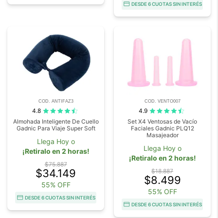
DESDE 6 CUOTAS SIN INTERÉS
COD. ANTIFAZ3
COD. VENTO007
4.8
4.9
Almohada Inteligente De Cuello
Set X4 Ventosas de Vacío
Gadnic Para Viaje Super Soft
Faciales Gadnic PLQ12
Masajeador
Llega Hoy o
Llega Hoy o
¡Retiralo en 2 horas!
¡Retiralo en 2 horas!
$75.887
$34.149
$18.887
$8.499
55% OFF
55% OFF
DESDE 6 CUOTAS SIN INTERÉS
DESDE 6 CUOTAS SIN INTERÉS