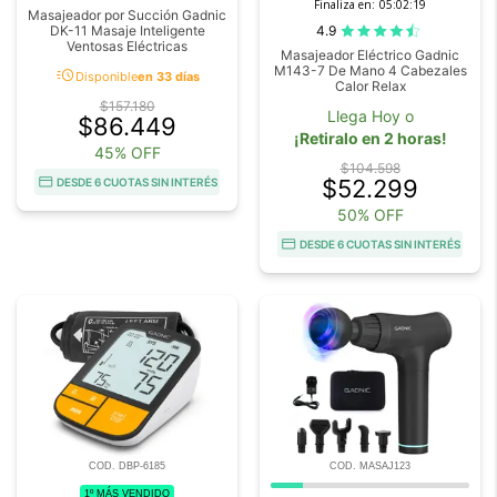
Finaliza en:
05:02:18
Masajeador por Succión Gadnic
4.9
DK-11 Masaje Inteligente
Ventosas Eléctricas
Masajeador Eléctrico Gadnic
M143-7 De Mano 4 Cabezales
acute
Disponible
en 33 días
Calor Relax
$157.180
Llega Hoy o
$86.449
¡Retiralo en 2 horas!
45% OFF
$104.598
$52.299
DESDE 6 CUOTAS SIN INTERÉS
50% OFF
DESDE 6 CUOTAS SIN INTERÉS
COD. DBP-6185
COD. MASAJ123
1º MÁS VENDIDO