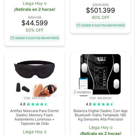
Llega Hoy o
$835.665
$501.399
¡Retiralo en 2 horas!
40% OFF
$89.198
$44.599
DESDE 6 CUOTAS SIN INTERÉS
50% OFF
DESDE 6 CUOTAS SIN INTERÉS
2 modelos
COD. ANTIFAZ1
COD. BALAN15X
4.8
4.9
Antifaz Mascara Para Dormir
Balanza Digital Gadnic Con App
Gadnic Memory Foam
Bluetooth Vidrio Templado 180
Aislamiento Luminoso +
Kg Sensores Alta Precision
Tapones de Oído
Llega Hoy o
Llega Hoy o
¡Retiralo en 2 horas!