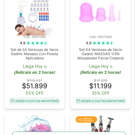
COD. VENTO005
COD. VENTO003
4.9
4.9
Set de 24 Ventosas de Vacío
Set X4 Ventosas de Vacío
Gadnic Masajes Con Pistola
Gadnic MASSAG-V3N
Aplicadora
Masajeador Facial Corporal
Llega Hoy o
Llega Hoy o
¡Retiralo en 2 horas!
¡Retiralo en 2 horas!
$115.331
$17.229
$51.899
$11.199
55% OFF
35% OFF
DESDE 6 CUOTAS SIN INTERÉS
DESDE 6 CUOTAS SIN INTERÉS