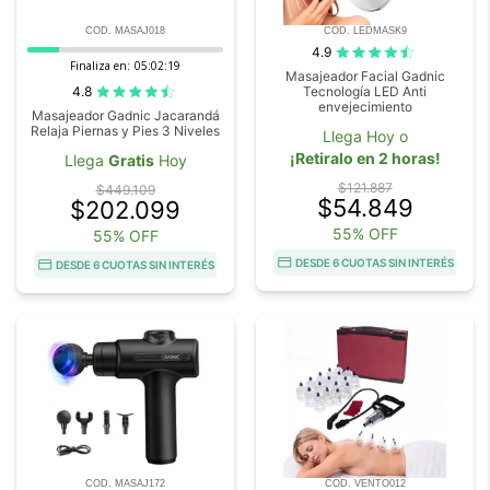
COD. MASAJ018
COD. LEDMASK9
4.9
Finaliza en:
05:02:18
Masajeador Facial Gadnic
4.8
Tecnología LED Anti
envejecimiento
Masajeador Gadnic Jacarandá
Relaja Piernas y Pies 3 Niveles
Llega Hoy o
¡Retiralo en 2 horas!
Llega
Gratis
Hoy
$121.887
$449.109
$54.849
$202.099
55% OFF
55% OFF
DESDE 6 CUOTAS SIN INTERÉS
DESDE 6 CUOTAS SIN INTERÉS
COD. MASAJ172
COD. VENTO012