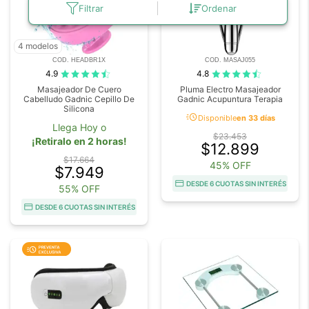
Filtrar
Ordenar
4 modelos
COD. HEADBR1X
COD. MASAJ055
4.9
4.8
Masajeador De Cuero
Pluma Electro Masajeador
Cabelludo Gadnic Cepillo De
Gadnic Acupuntura Terapia
Silicona
acute
Disponible
en 33 días
Llega Hoy o
$23.453
¡Retiralo en 2 horas!
$12.899
$17.664
45% OFF
$7.949
DESDE 6 CUOTAS SIN INTERÉS
55% OFF
DESDE 6 CUOTAS SIN INTERÉS