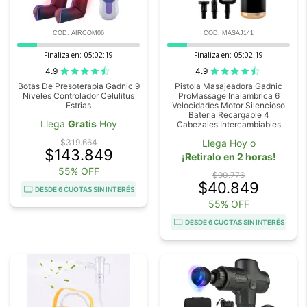
COD. AIRCOM06
COD. MASAJ141
Finaliza en:
05:02:18
Finaliza en:
05:02:18
4.9
4.9
Botas De Presoterapia Gadnic 9
Pistola Masajeadora Gadnic
Niveles Controlador Celulitus
ProMassage Inalambrica 6
Estrias
Velocidades Motor Silencioso
Bateria Recargable 4
Llega
Gratis
Hoy
Cabezales Intercambiables
$319.664
Llega Hoy o
$143.849
¡Retiralo en 2 horas!
55% OFF
$90.776
$40.849
DESDE 6 CUOTAS SIN INTERÉS
55% OFF
DESDE 6 CUOTAS SIN INTERÉS