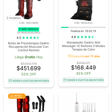
2 modelos
COD. AIRCOM9X
COD. MASAJ015
1º MÁS VENDIDO
Finaliza en:
05:02:18
EN MASAJEADORES
4.8
4.5
Masajeador Gadnic Mat
Botas de Presoterapia Gadnic
Massager 10 Motores 5 Modos
Recuperación Muscular Con
Terapia de Calor
Control Remoto
acute
Disponible
en 72 días
Llega
Gratis
Hoy
$306.271
$1.003.776
$168.449
$451.699
45% OFF
55% OFF
DESDE 6 CUOTAS SIN INTERÉS
DESDE 6 CUOTAS SIN INTERÉS