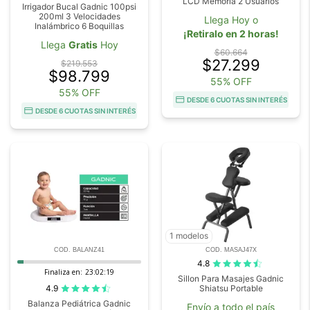
LCD Memoria 2 Usuarios
Irrigador Bucal Gadnic 100psi
200ml 3 Velocidades
Llega Hoy o
Inalámbrico 6 Boquillas
¡Retiralo en 2 horas!
Llega
Gratis
Hoy
$60.664
$27.299
$219.553
$98.799
55% OFF
55% OFF
DESDE 6 CUOTAS SIN INTERÉS
DESDE 6 CUOTAS SIN INTERÉS
1 modelos
COD. BALANZ41
COD. MASAJ47X
4.8
Finaliza en:
23:02:18
Sillon Para Masajes Gadnic
4.9
Shiatsu Portable
Balanza Pediátrica Gadnic
Envío a todo el país