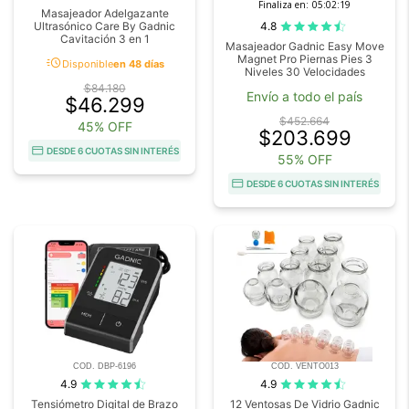
Finaliza en:
05:02:18
Masajeador Adelgazante
4.8
Ultrasónico Care By Gadnic
Cavitación 3 en 1
Masajeador Gadnic Easy Move
Magnet Pro Piernas Pies 3
acute
Disponible
en 48 días
Niveles 30 Velocidades
$84.180
Envío a todo el país
$46.299
$452.664
45% OFF
$203.699
DESDE 6 CUOTAS SIN INTERÉS
55% OFF
DESDE 6 CUOTAS SIN INTERÉS
COD. DBP-6196
COD. VENTO013
4.9
4.9
Tensiómetro Digital de Brazo
12 Ventosas De Vidrio Gadnic