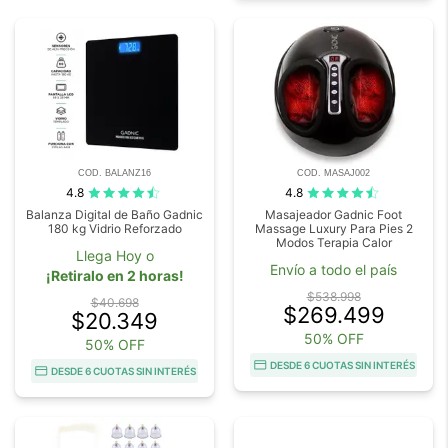
COD. BALANZ16
COD. MASAJ002
4.8
4.8
Balanza Digital de Baño Gadnic
Masajeador Gadnic Foot
180 kg Vidrio Reforzado
Massage Luxury Para Pies 2
Modos Terapia Calor
Llega Hoy o
Envío a todo el país
¡Retiralo en 2 horas!
$538.998
$40.698
$269.499
$20.349
50% OFF
50% OFF
DESDE 6 CUOTAS SIN INTERÉS
DESDE 6 CUOTAS SIN INTERÉS