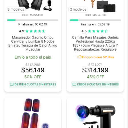
3 modelos
2 modelos
COD. MASAJ03X
COD. MASAJ11X
Finaliza en:
05:02:18
Finaliza en:
05:02:18
4.9
4.5
Masajeador Gadnic Ombu
Camilla Para Masajes Gadnic
Cervical y Lumbar 8 Nodos
Profesional Hasta 225kg
Shiatsu Terapia de Calor Alivio
185x70cm Plegable Altura Y
Muscular
Reposacabezas Regulable
acute
Envío a todo el país
Disponible
en 52 días
$112.298
$571.271
$56.149
$314.199
50% OFF
45% OFF
DESDE 6 CUOTAS SIN INTERÉS
DESDE 6 CUOTAS SIN INTERÉS