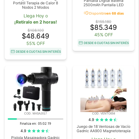
Pantalla Digital Batería
Portátil Terapia de Calor 8
2500mAh Pantalla LED
Nodos 2 Modos
acute
Disponible
en 68 días
Llega Hoy o
¡Retiralo en 2 horas!
$155.180
$85.349
$108.109
$48.649
45% OFF
55% OFF
DESDE 6 CUOTAS SIN INTERÉS
DESDE 6 CUOTAS SIN INTERÉS
COD. MASAJ017
COD. VENTO004
4.9
Finaliza en:
05:02:18
Juego de 18 Ventosas de Vacío
4.9
Gadnic AA900 Magnetoterapia
Pistola Masajeadora Gadnic