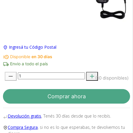
×
Medios de Pago
Ingresá tu Código Postal
Disponible
en 30 días
Envio a todo el país
(10 disponibles)
Recibí el producto que esperabas o
te devolvemos tu dinero.
Comprar ahora
Devolución gratis
, Tenés 30 días desde que lo recibís.
En Bidcom te aseguramos recibir el producto
que esperabas o te devolvemos el 100% de tu
Compra Segura
, si no es lo que esperabas, te devolvemos tu
dinero!