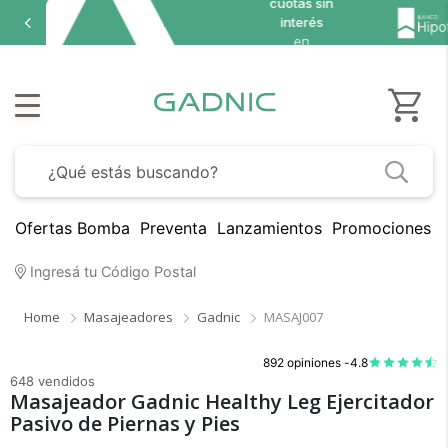
cuotas sin
Hasta
9 cuo
interés
en sel
en
seleccionados
Ofertas Bomba
Preventa
Lanzamientos
Promociones B
Ingresá tu Código Postal
Home
Masajeadores
Gadnic
MASAJ007
892 opiniones -
4.8
648 vendidos
Masajeador Gadnic Healthy Leg Ejercitador
Pasivo de Piernas y Pies