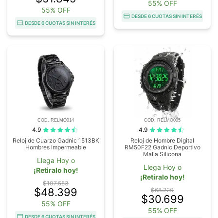
55% OFF
55% OFF
DESDE 6 CUOTAS SIN INTERÉS
DESDE 6 CUOTAS SIN INTERÉS
COD. RELMO014
COD. RELMO005
4.9
4.9
Reloj de Cuarzo Gadnic 1513BK
Reloj de Hombre Digital
Hombres Impermeable
RM50F22 Gadnic Deportivo
Malla Silicona
Llega Hoy o
Llega Hoy o
¡Retiralo hoy!
¡Retiralo hoy!
$107.553
$48.399
$68.220
$30.699
55% OFF
55% OFF
DESDE 6 CUOTAS SIN INTERÉS