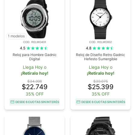
1 modelos
COD. RELMO40X
COD. RELMO002
4.5
4.8
Reloj para Hombre Gadnic
Reloj de Diseño Retro Gadnic
Digital
Hefesto Sumergible
Llega Hoy o
Llega Hoy o
¡Retiralo hoy!
¡Retiralo hoy!
$34.998
$39.075
$22.749
$25.399
35% OFF
35% OFF
DESDE 6 CUOTAS SIN INTERÉS
DESDE 6 CUOTAS SIN INTERÉS