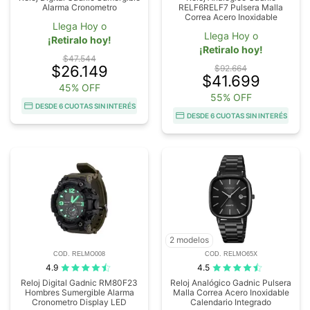
Alarma Cronometro
RELF6RELF7 Pulsera Malla
Correa Acero Inoxidable
Llega Hoy o
Llega Hoy o
¡Retiralo hoy!
¡Retiralo hoy!
$47.544
$26.149
$92.664
$41.699
45% OFF
55% OFF
DESDE 6 CUOTAS SIN INTERÉS
DESDE 6 CUOTAS SIN INTERÉS
2 modelos
COD. RELMO008
COD. RELMO65X
4.9
4.5
Reloj Digital Gadnic RM80F23
Reloj Analógico Gadnic Pulsera
Hombres Sumergible Alarma
Malla Correa Acero Inoxidable
Cronometro Display LED
Calendario Integrado