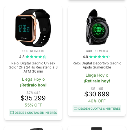
COD. RELMO009
COD. RELMO003
4.8
4.9
Reloj Digital Gadnic Unisex
Reloj Digital Deportivo Gadnic
Gold 12Hs 24Hs Resistencia 3
Apolo Sumergible
ATM 36 mm
Llega Hoy o
Llega Hoy o
¡Retiralo hoy!
¡Retiralo hoy!
$51.165
$30.699
$78.442
$35.299
40% OFF
55% OFF
DESDE 6 CUOTAS SIN INTERÉS
DESDE 6 CUOTAS SIN INTERÉS