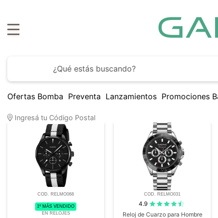
Ofertas Bomba
Preventa
Lanzamientos
Promociones B
33
Artículos encontrados
Ingresá tu Código Postal
COD. RELMO068
COD. RELMO031
4.9
1º MÁS VENDIDO
EN RELOJES
Reloj de Cuarzo para Hombre