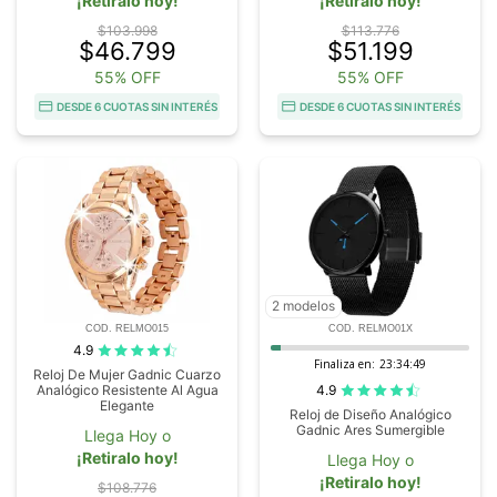
¡Retiralo hoy!
¡Retiralo hoy!
$103.998
$113.776
$46.799
$51.199
55% OFF
55% OFF
DESDE 6 CUOTAS SIN INTERÉS
DESDE 6 CUOTAS SIN INTERÉS
2 modelos
COD. RELMO015
COD. RELMO01X
4.9
Finaliza en:
23:34:48
Reloj De Mujer Gadnic Cuarzo
4.9
Analógico Resistente Al Agua
Elegante
Reloj de Diseño Analógico
Gadnic Ares Sumergible
Llega Hoy o
¡Retiralo hoy!
Llega Hoy o
¡Retiralo hoy!
$108.776