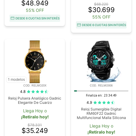
$48.949
$68.220
$30.699
55% OFF
55% OFF
DESDE 6 CUOTAS SIN INTERÉS
DESDE 6 CUOTAS SIN INTERÉS
1 modelos
COD. RELMO20X
COD. RELMO006
4.8
Finaliza en:
23:34:48
Reloj Pulsera Analógico Gadnic
4.9
Elegante De Cuarzo
Reloj Sumergible Digital
Llega Hoy o
RM60F22 Gadnic
¡Retiralo hoy!
Multifuncional Malla Silicona
$78.331
Llega Hoy o
$35.249
¡Retiralo hoy!