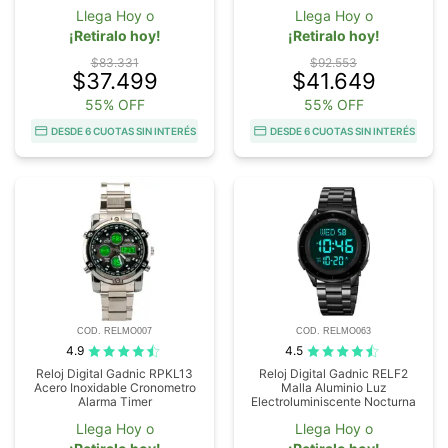
Llega Hoy o
Llega Hoy o
¡Retiralo hoy!
¡Retiralo hoy!
$83.331
$92.553
$37.499
$41.649
55% OFF
55% OFF
DESDE 6 CUOTAS SIN INTERÉS
DESDE 6 CUOTAS SIN INTERÉS
COD. RELMO007
COD. RELMO063
4.9
4.5
Reloj Digital Gadnic RPKL13
Reloj Digital Gadnic RELF2
Acero Inoxidable Cronometro
Malla Aluminio Luz
Alarma Timer
Electroluminiscente Nocturna
Llega Hoy o
Llega Hoy o