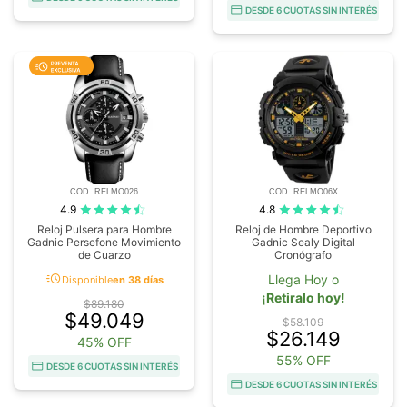
DESDE 6 CUOTAS SIN INTERÉS
COD. RELMO026
COD. RELMO06X
4.9
4.8
Reloj Pulsera para Hombre
Reloj de Hombre Deportivo
Gadnic Persefone Movimiento
Gadnic Sealy Digital
de Cuarzo
Cronógrafo
acute
Llega Hoy o
Disponible
en 38 días
¡Retiralo hoy!
$89.180
$49.049
$58.109
$26.149
45% OFF
55% OFF
DESDE 6 CUOTAS SIN INTERÉS
DESDE 6 CUOTAS SIN INTERÉS