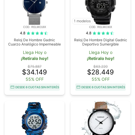
1 modelos
COD. RELMO18X
COD. RELMO30X
4.8
4.8
Reloj De Hombre Gadnic
Reloj De Hombre Digital Gadnic
Cuarzo Analógico Impermeable
Deportivo Sumergible
Llega Hoy o
Llega Hoy o
¡Retiralo hoy!
¡Retiralo hoy!
$75.887
$63.220
$34.149
$28.449
55% OFF
55% OFF
DESDE 6 CUOTAS SIN INTERÉS
DESDE 6 CUOTAS SIN INTERÉS