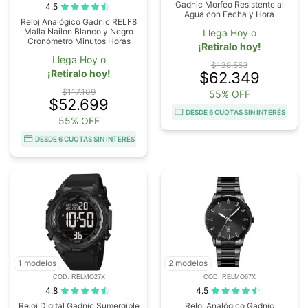
Gadnic Morfeo Resistente al
4.5
Agua con Fecha y Hora
Reloj Analógico Gadnic RELF8
Malla Nailon Blanco y Negro
Llega Hoy o
Cronómetro Minutos Horas
¡Retiralo hoy!
Llega Hoy o
$138.553
¡Retiralo hoy!
$62.349
$117.109
55% OFF
$52.699
DESDE 6 CUOTAS SIN INTERÉS
55% OFF
DESDE 6 CUOTAS SIN INTERÉS
1 modelos
2 modelos
COD. RELMO27X
COD. RELMO67X
4.8
4.5
Reloj Digital Gadnic Sumergible
Reloj Analógico Gadnic