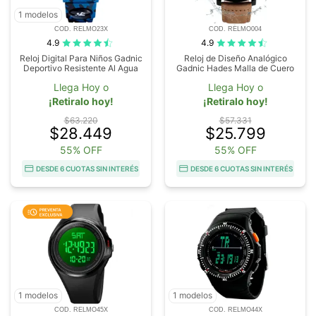
1 modelos
COD. RELMO23X
COD. RELMO004
4.9
4.9
Reloj Digital Para Niños Gadnic
Reloj de Diseño Analógico
Deportivo Resistente Al Agua
Gadnic Hades Malla de Cuero
Llega Hoy o
Llega Hoy o
¡Retiralo hoy!
¡Retiralo hoy!
$63.220
$57.331
$28.449
$25.799
55% OFF
55% OFF
DESDE 6 CUOTAS SIN INTERÉS
DESDE 6 CUOTAS SIN INTERÉS
1 modelos
1 modelos
COD. RELMO45X
COD. RELMO44X