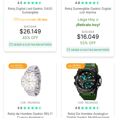
4.5
4.8
Reloj Digital Led Gadnic S400
Reloj Sumergible Gadnic Digital
Sumergible
con Alarma
acute
Llega Hoy o
Disponible
en 38 días
¡Retiralo hoy!
$47.544
$26.149
$35.664
$16.049
45% OFF
55% OFF
DESDE 6 CUOTAS SIN INTERÉS
DESDE 6 CUOTAS SIN INTERÉS
COD. RELMO011
COD. RELMO016
4.9
4.8
Reloj de Hombre Gadnic REL11
Reloj De Hombre Analogico
Cuarzo Analógico
Digital Gadnic Multifuncional