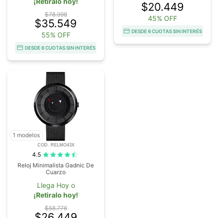
¡Retiralo hoy!
$20.449
$78.998
45% OFF
$35.549
DESDE 6 CUOTAS SIN INTERÉS
55% OFF
DESDE 6 CUOTAS SIN INTERÉS
1 modelos
COD. RELMO43X
4.5
Reloj Minimalista Gadnic De
Cuarzo
Llega Hoy o
¡Retiralo hoy!
$58.776
$26.449