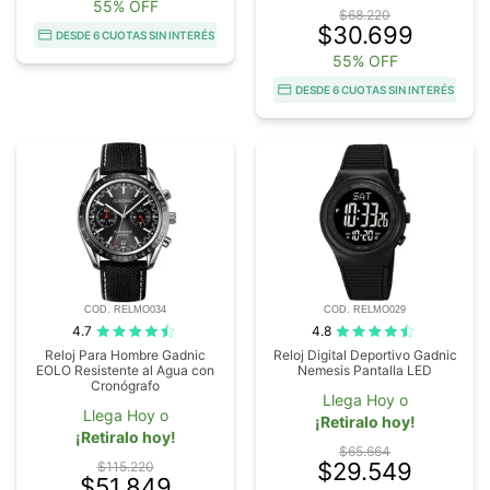
55% OFF
$68.220
$30.699
DESDE 6 CUOTAS SIN INTERÉS
55% OFF
DESDE 6 CUOTAS SIN INTERÉS
COD. RELMO034
COD. RELMO029
4.7
4.8
Reloj Para Hombre Gadnic
Reloj Digital Deportivo Gadnic
EOLO Resistente al Agua con
Nemesis Pantalla LED
Cronógrafo
Llega Hoy o
Llega Hoy o
¡Retiralo hoy!
¡Retiralo hoy!
$65.664
$29.549
$115.220
$51.849