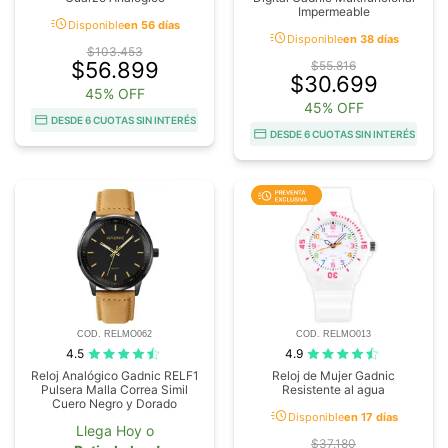
Impermeable
acute
Disponible
en 56 días
acute
Disponible
en 38 días
$103.453
$56.899
$55.816
$30.699
45% OFF
45% OFF
DESDE 6 CUOTAS SIN INTERÉS
DESDE 6 CUOTAS SIN INTERÉS
COD. RELMO062
COD. RELMO013
4.5
4.9
Reloj Analógico Gadnic RELF1
Reloj de Mujer Gadnic
Pulsera Malla Correa Simil
Resistente al agua
Cuero Negro y Dorado
acute
Disponible
en 17 días
Llega Hoy o
$37.180