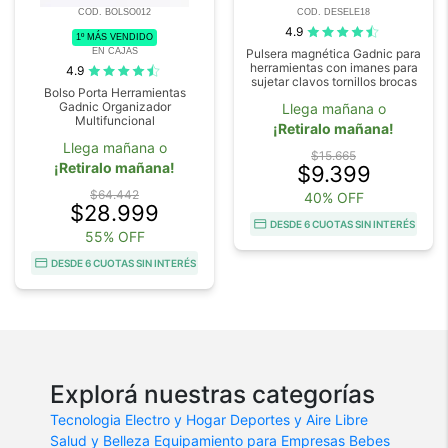
COD. BOLSO012
COD. DESELE18
4.9
1º MÁS VENDIDO
EN CAJAS
Pulsera magnética Gadnic para
herramientas con imanes para
4.9
sujetar clavos tornillos brocas
Bolso Porta Herramientas
Gadnic Organizador
Llega mañana o
Multifuncional
¡Retiralo mañana!
Llega mañana o
$15.665
¡Retiralo mañana!
$9.399
$64.442
40% OFF
$28.999
DESDE 6 CUOTAS SIN INTERÉS
55% OFF
DESDE 6 CUOTAS SIN INTERÉS
Explorá nuestras categorías
Tecnologia
Electro y Hogar
Deportes y Aire Libre
Salud y Belleza
Equipamiento para Empresas
Bebes