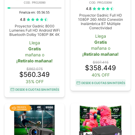
COD. PROJ0090
COD. PROJ330W
4.8
Finaliza en:
05:56:54
Proyector Gadnic Full HD
4.8
1080P 260 ANSI Conexión
Inalámbrica BT Múltiple
Proyector Gadnic 8000
Conectividad
Lumenes Full HD Android WiFi
Bluetooth Dolby 1080P 8K 4K
Llega
Gratis
Llega
mañana o
Gratis
¡Retiralo mañana!
mañana o
¡Retiralo mañana!
$597.415
$358.449
$862.075
$560.349
40% OFF
35% OFF
DESDE 6 CUOTAS SIN INTERÉS
DESDE 6 CUOTAS SIN INTERÉS