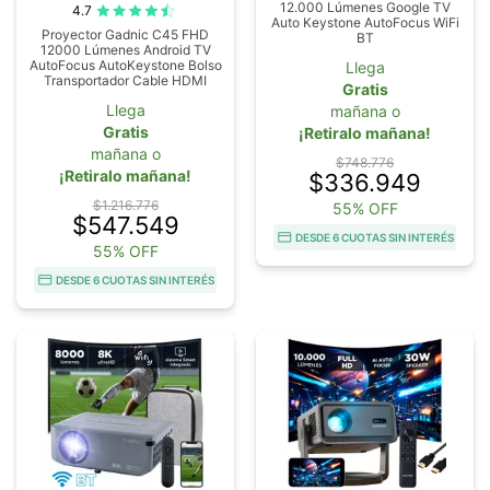
12.000 Lúmenes Google TV
4.7
Auto Keystone AutoFocus WiFi
Proyector Gadnic C45 FHD
BT
12000 Lúmenes Android TV
AutoFocus AutoKeystone Bolso
Llega
Transportador Cable HDMI
Gratis
Llega
mañana o
Gratis
¡Retiralo mañana!
mañana o
$748.776
¡Retiralo mañana!
$336.949
$1.216.776
55% OFF
$547.549
DESDE 6 CUOTAS SIN INTERÉS
55% OFF
DESDE 6 CUOTAS SIN INTERÉS