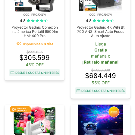
COD. PROJ201W
COD. PROJ100W
4.8
4.8
Proyector Gadnic Conexión
Proyector Gadnic 4K WiFi Bt
Inalámbrica Portatil 9500lm
700 ANSI Smart Auto Focus
HM-400 Pro
Auto Ajuste
acute
Llega
Disponible
en 8 días
Gratis
$555.635
mañana o
$305.599
¡Retiralo mañana!
45% OFF
$1.520.998
DESDE 6 CUOTAS SIN INTERÉS
$684.449
55% OFF
DESDE 6 CUOTAS SIN INTERÉS