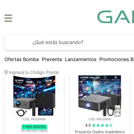
Ofertas Bomba
Preventa
Lanzamientos
Promociones B
10
Artículos encontrados
Ingresá tu Código Postal
COD. PROJ090W
COD. PROJ080W
4.5
1º MÁS VENDIDO
EN PROYECTORES
Proyector Gadnic Inalámbrico