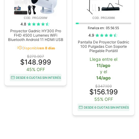
COD. PROJ200W
COD. PROJ0066
4.8
Finaliza en:
05:56:54
Proyector Gadnic HY300 Pro
4.9
FHD 4500 Lumenes WiFi
Bluetooth Android 11 HDMI USB
Pantalla De Proyector Gadnic
100 Pulgadas Con Soporte
acute
Disponible
en 8 días
Plegable Portátil
$270.907
Llega entre el
$148.999
11/ago
45% OFF
y el
14/ago
DESDE 6 CUOTAS SIN INTERÉS
$347.109
$156.199
55% OFF
DESDE 6 CUOTAS SIN INTERÉS