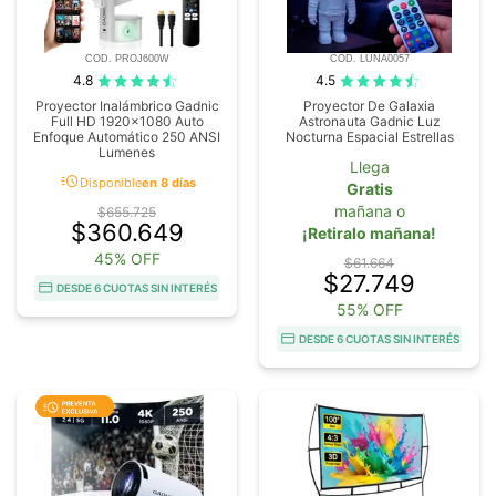
COD. PROJ600W
COD. LUNA0057
4.8
4.5
Proyector Inalámbrico Gadnic
Proyector De Galaxia
Full HD 1920x1080 Auto
Astronauta Gadnic Luz
Enfoque Automático 250 ANSI
Nocturna Espacial Estrellas
Lumenes
Llega
acute
Disponible
en 8 días
Gratis
mañana o
$655.725
$360.649
¡Retiralo mañana!
45% OFF
$61.664
$27.749
DESDE 6 CUOTAS SIN INTERÉS
55% OFF
DESDE 6 CUOTAS SIN INTERÉS