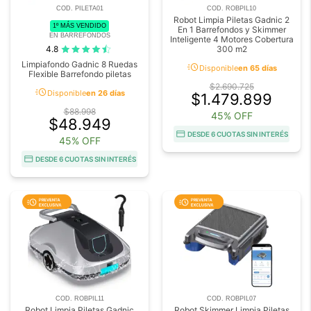
COD. PILETA01
COD. ROBPIL10
Robot Limpia Piletas Gadnic 2
1º MÁS VENDIDO
En 1 Barrefondos y Skimmer
EN BARREFONDOS
Inteligente 4 Motores Cobertura
300 m2
4.8
Limpiafondo Gadnic 8 Ruedas
acute
Disponible
en 65 días
Flexible Barrefondo piletas
$2.690.725
acute
Disponible
en 26 días
$1.479.899
$88.998
45% OFF
$48.949
DESDE 6 CUOTAS SIN INTERÉS
45% OFF
DESDE 6 CUOTAS SIN INTERÉS
COD. ROBPIL11
COD. ROBPIL07
Robot Limpia Piletas Gadnic
Robot Skimmer Limpia Piletas