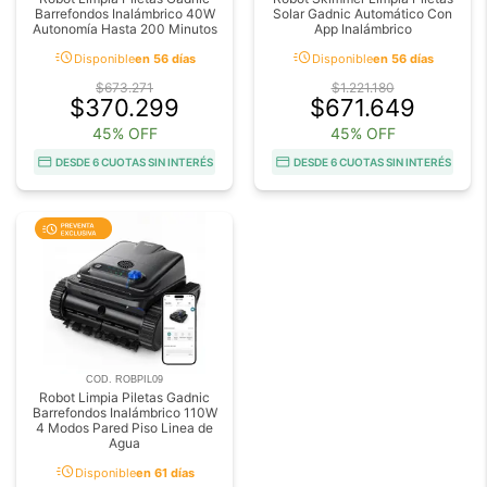
Barrefondos Inalámbrico 40W
Solar Gadnic Automático Con
Autonomía Hasta 200 Minutos
App Inalámbrico
acute
acute
Disponible
en 56 días
Disponible
en 56 días
$673.271
$1.221.180
$370.299
$671.649
45% OFF
45% OFF
DESDE 6 CUOTAS SIN INTERÉS
DESDE 6 CUOTAS SIN INTERÉS
COD. ROBPIL09
Robot Limpia Piletas Gadnic
Barrefondos Inalámbrico 110W
4 Modos Pared Piso Linea de
Agua
acute
Disponible
en 61 días